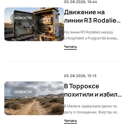
поиску решений.
05.08.2026, 16:44
Движение на
НОВОСТИ
линии R3 Rodalies
полностью
На линии R3 Rodalies между
остановлено из-за
L’Hospitalet и Puigcerdà вновь
кражи кабеля
остановлено движение. Причина
Читать
— кража медного кабеля и сбой в
системе управления. Власти
обещают восстановить
маршрут, но сроки сдвигаются.
05.08.2026, 15:13
В Торроксе
НОВОСТИ
похитили и избили
йеменца
В Малаге задержали двоих по
делу о похищении. Жертву из
Йемена избили и бросили у
Читать
Торрокса. Третий участник всё