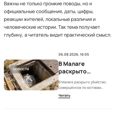
Важны не только громкие поводы, но и
официальные сообщения, даты, цифры,
реакции жителей, локальные различия и
человеческие истории. Так тема получает
глубину, а читатель видит практический смысл.
06.08.2026, 16:05
В Малаге
НОВОСТИ
раскрыто
убийство по
В Малаге раскрыто убийство,
сценарию из
совершённое по мотивам
«Dexter»: детали
«Dexter». Подозреваемый
Читать
признался спустя шесть лет.
дела
Останки жертвы ищут в разных
точках Алхаурина-де-ла-Торре.
Расследование осложнено