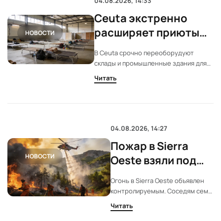
04.08.2026, 14:33
Ceuta экстренно
расширяет приюты
НОВОСТИ
для 862
В Ceuta срочно переоборудуют
несовершеннолетних
склады и промышленные здания для
мигрантов
размещения 862
Читать
несовершеннолетних мигрантов.
Власти ожидают дальнейший рост
числа детей и просят помощи у
Мадрида.
04.08.2026, 14:27
Пожар в Sierra
НОВОСТИ
Oeste взяли под
контроль за 14
Огонь в Sierra Oeste объявлен
дней
контролируемым. Соседям семи
посёлков разрешили вернуться.
Читать
Часть дорог и водоёмов всё ещё