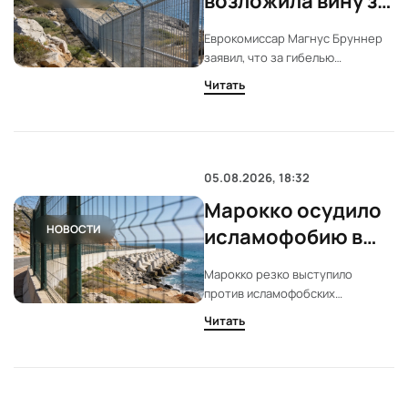
возложила вину за
гибель мигрантов
Еврокомиссар Магнус Бруннер
в Сеуте на
заявил, что за гибелью
контрабандистов
мигрантов стоят
Читать
контрабандисты. Следствие
проверяет возможное влияние
дезинформации и причастность
государств. Испания усилила
меры безопасности в Сеуте.
05.08.2026, 18:32
Марокко осудило
НОВОСТИ
исламофобию в
спорах о кризисе в
Марокко резко выступило
Сеуте
против исламофобских
настроений в обсуждении
Читать
ситуации в Сеуте и Мелилье.
Власти подчеркивают: подобный
подход игнорирует
особенности регионов и мешает