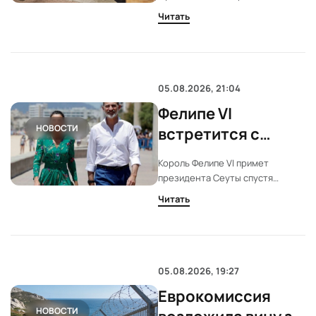
летнего гамбиеца
ранениями. Mossos d’Esquadra
Читать
считают, что подозреваемый
покинул город в день убийства.
Семья погибшего собирает
средства на репатриацию.
05.08.2026, 21:04
Фелипе VI
НОВОСТИ
встретится с
главой Сеуты
Король Фелипе VI примет
после массового
президента Сеуты спустя
прорыва на
неделю после массового
Читать
проникновения мигрантов.
границе
Встреча пройдет в Маривенте.
Власти подчеркивают:
поздравление Мохамеда VI было
лишь формальностью.
05.08.2026, 19:27
Еврокомиссия
НОВОСТИ