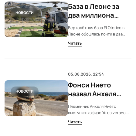
База в Леоне за
НОВОСТИ
два миллиона
почти
Вертолётная база El Oterico в
простаивает
Леоне обошлась почти в два
миллиона евро. К лету 2026 её
Читать
всё ещё нельзя было
полноценно использовать.
Пожарные добираются до огня
на машине вместо короткого
перелёта.
05.08.2026, 22:54
Фонси Нието
НОВОСТИ
назвал Анхеля
Нието отцом
Племянник Анхеля Нието
выступил в эфире Ya es verano.
Он говорил о дяде как об отце.
Читать
Речь шла о ценностях, памяти и
месте гибели на Ибице.