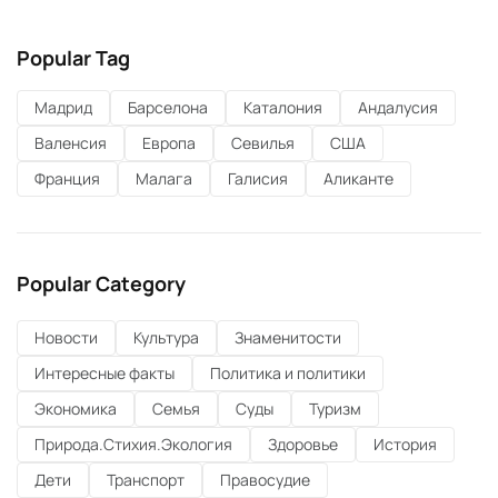
Popular Tag
Мадрид
Барселона
Каталония
Андалусия
Валенсия
Европа
Севилья
США
Франция
Малага
Галисия
Аликанте
Popular Category
Новости
Культура
Знаменитости
Интересные факты
Политика и политики
Экономика
Семья
Суды
Туризм
Природа.Стихия.Экология
Здоровье
История
Дети
Транспорт
Правосудие