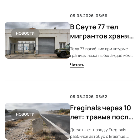
убежища и не знают, что будет
дальше.
05.08.2026, 05:56
В Сеуте 77 тел
НОВОСТИ
мигрантов хранят
в ангаре при −5°
Тела 77 погибших при штурме
границы лежат в охлаждаемом
ангаре Сеуты. Автопсии почти
Читать
завершены. Для опознания
критична помощь Марокко. Пока
названы лишь двое.
05.08.2026, 05:52
Freginals через 10
НОВОСТИ
лет: травма после
аварии на AP7
Десять лет назад у Freginals
разбился автобус с Erasmus.