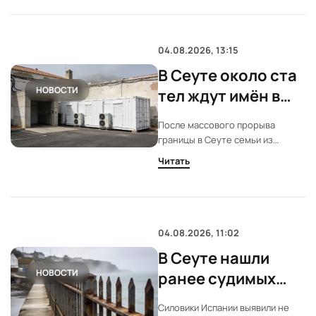
закрыта.
04.08.2026, 13:15
В Сеуте около ста
НОВОСТИ
тел ждут имён в
макроморге
После массового прорыва
границы в Сеуте семьи из
Марокко ищут пропавших.
Читать
Похоронные службы завалены
звонками. В старом военном
госпитале уже около ста тел.
04.08.2026, 11:02
В Сеуте нашли
НОВОСТИ
ранее судимых
джихадистов
Силовики Испании выявили не