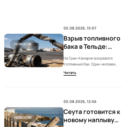
05.08.2026, 15:07
Взрыв топливного
НОВОСТИ
бака в Тельде:
есть жертва
На Гран-Канарии взорвался
топливный бак. Один человек
погиб. Ещё один тяжело ранен.
Читать
На месте работают экстренные
службы. Судьбу третьего пока
уточняют.
05.08.2026, 12:56
Сеута готовится к
НОВОСТИ
новому наплыву