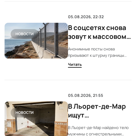
05.08.2026, 22:32
В соцсетях снова
НОВОСТИ
зовут к массовому
переходу в Сеуту
Анонимные посты снова
призывают к штурму границы
Сеуты. Указана конкретная ночь.
Читать
Власти Марокко предупреждают
о уголовной ответственности.
05.08.2026, 21:55
В Льорет-де-Мар
НОВОСТИ
ищут
подозреваемого в
В Льорет-де-Мар найдено тело
убийстве 29-
мужчины с огнестрельными