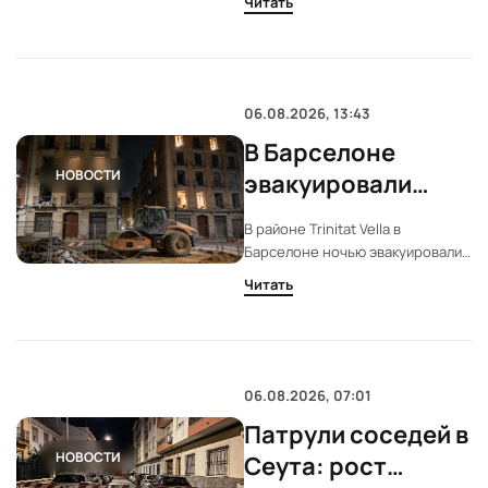
Читать
Власти не исключают
распространения инфекции на
другие регионы. Внимание
сосредоточено на августе и
сентябре.
06.08.2026, 13:43
В Барселоне
НОВОСТИ
эвакуировали
дома из-за
В районе Trinitat Vella в
вибраций от работ
Барселоне ночью эвакуировали
Adif
два жилых дома. Причиной стали
Читать
сильные вибрации от работы
строительной техники Adif.
Власти требуют изменить
подход к проведению работ.
06.08.2026, 07:01
Патрули соседей в
НОВОСТИ
Ceута: рост