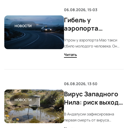
06.08.2026, 15:03
Гибель у
НОВОСТИ
аэропорта
Менорки: такси
Утром у аэропорта Мао такси
сбило человека на
сбило молодого человека. Он
дороге
лежал на проезжей части.
Читать
Полиция ведёт следствие.
Таксисты говорят о опасной
практике у соседней дискотеки.
06.08.2026, 13:50
Вирус Западного
НОВОСТИ
Нила: риск выхода
за пределы
В Андалусии зафиксирована
Андалусии
первая смерть от вируса
Западного Нила в этом сезоне.