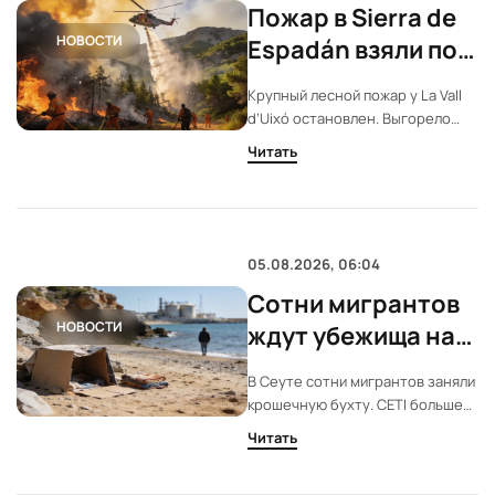
Пожар в Sierra de
НОВОСТИ
Espadán взяли под
контроль
Крупный лесной пожар у La Vall
d’Uixó остановлен. Выгорело
почти 9600 гектаров. Часть огня
Читать
затронула природный парк.
Полиция проверяет версию
умысла.
05.08.2026, 06:04
Сотни мигрантов
НОВОСТИ
ждут убежища на
пляже Трамполи́н
В Сеуте сотни мигрантов заняли
крошечную бухту. CETI больше
не принимает людей. Жара выше
Читать
35 градусов. Еды и питьевой
воды почти нет. Многие просят