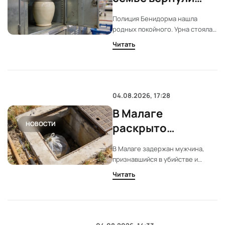
урну с прахом из
Полиция Бенидорма нашла
супермаркета
родных покойного. Урна стояла в
камере хранения супермаркета.
Читать
Женщина оставила её там на
время ремонта. Останки уже
передали семье.
04.08.2026, 17:28
В Малаге
НОВОСТИ
раскрыто
убийство:
В Малаге задержан мужчина,
задержан
признавшийся в убийстве и
подозреваемый
расчленении знакомого. Останки
Читать
жертвы были обнаружены
после признания
спустя пять лет после
исчезновения. Подозреваемый
арестован и помещён в СИЗО.