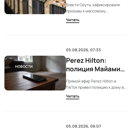
мигрантов 15
Власти Сеуты зафиксировали
августа
призывы к массовому
пересечению границы. Сбор
Читать
назначен на 15 августа у
марокканского Фнидка.
Компетентные службы уже
уведомлены.
05.08.2026, 07:33
Perez Hilton:
НОВОСТИ
полиция Майами
отошла от дома
Прямой эфир Perez Hilton в
блогера
TikTok привел полицию к дому в
Майами. Поступило несколько
Читать
звонков о самоповреждении.
Шерифы выбрали дистанцию и
продолжили наблюдение.
05.08.2026, 06:07