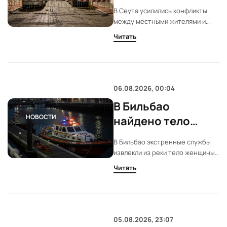
насилия и
В Ceута усилились конфликты
блокировка
между местными жителями и
районов
мигрантами. Группы соседей
Читать
блокируют районы и
координируют действия через
мессенджеры. Полиция
фиксирует рост напряжённости.
06.08.2026, 00:04
В Бильбао
НОВОСТИ
найдено тело
женщины в воде:
В Бильбао экстренные службы
полиция выясняет
извлекли из реки тело женщины.
обстоятельства
Личность погибшей пока не
Читать
установлена. Полиция начала
расследование причин и
обстоятельств происшествия.
05.08.2026, 23:07