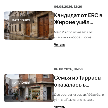
подход к проведению работ.
06.08.2026, 12:26
Кандидат от ERC в
КАТАЛОНИЯ
Жироне ушёл
после скандала с
Marc Puigtió отказался от
аудиозаписями
участия в выборах после
публикации частных разговоров.
Читать
Руководство ERC начало
проверку. В городе уже
произошла ещё одна отставка на
фоне скандала.
06.08.2026, 06:58
Семья из Таррасы
КАТАЛОНИЯ
оказалась в
центре дела о
Две сестры из семьи Аббас были
«преступлении
убиты в Пакистане после
чести»
давления со стороны
Читать