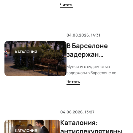
наблюдения
ONCE и Министерство науки
Читать
организуют масштабную
солнечного
бесплатную раздачу
затмения
сертифицированных защитных
очков. Получить их можно у
продавцов ONCE и в крупнейших
04.08.2026, 14:31
научных музеях страны.
В Барселоне
КАТАЛОНИЯ
задержан
подозреваемый в
Мужчину с судимостью
нападениях на
задержали в Барселоне по
бездомных
подозрению в двух нападениях
Читать
на бездомных женщин.
женщин
Преступления произошли в июле
в Барселоне и Бланесе. Суд
отправил его в тюрьму.
04.08.2026, 13:27
Каталония:
антиспекулятивный
КАТАЛОНИЯ