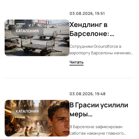
03.08.2026, 19:51
Хендлинг в
КАТАЛОНИЯ
Барселоне:
Groundforce не
Сотрудники Groundforce в
отменяет
аэропорту Барселоны начинают
забастовку с 4
бессрочную забастовку.
Читать
Причина — ухудшение условий
августа
труда и отсутствие реакции
руководства. Под угрозой
обслуживание рейсов и
миллионы пассажиров.
03.08.2026, 19:48
В Грасии усилили
КАТАЛОНИЯ
меры
безопасности
В Барселоне зафиксирован
после саботажа
саботаж накануне главного