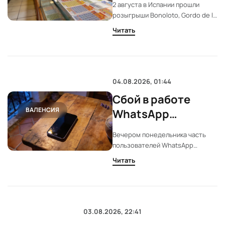
2 августа в Испании прошли
Bonoloto, Gordo de
розыгрыши Bonoloto, Gordo de la
la Primitiva и ONCE
Primitiva и ONCE. В Лас-Пальмас
Читать
найден обладатель главного
приза Bonoloto. В Gordo de la
Primitiva джекпот остался
неразыгранным и вырос до 12,6
млн евро.
04.08.2026, 01:44
Сбой в работе
ВАЛЕНСИЯ
WhatsApp
затронул
Вечером понедельника часть
пользователей в
пользователей WhatsApp
крупных городах
столкнулась с перебоями. Сбой
Читать
затронул отправку сообщений и
Испании
вход в приложение. Наибольшее
число жалоб поступило из
крупных городов страны.
03.08.2026, 22:41