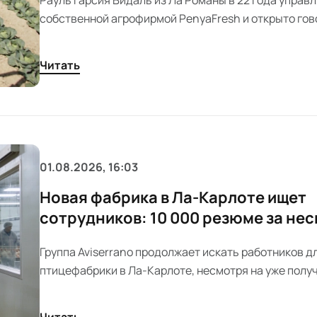
собственной агрофирмой PenyaFresh и открыто гов
нехватке рабочих рук и молодых специалистов в и
сельском хозяйстве. Его опыт показывает, с какими
Читать
трудностями сталкиваются современные фермеры
01.08.2026, 16:03
Новая фабрика в Ла-Карлоте ищет
сотрудников: 10 000 резюме за не
месяцев
Группа Aviserrano продолжает искать работников д
птицефабрики в Ла-Карлоте, несмотря на уже полу
000 откликов. Производство планируют запустить 
штат на первом этапе составит 300–500 человек.
Читать