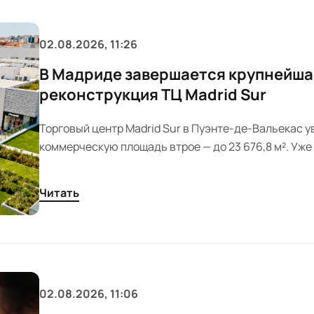
02.08.2026, 11:26
В Мадриде завершается крупнейша
реконструкция ТЦ Madrid Sur
Торговый центр Madrid Sur в Пуэнте-де-Вальекас у
коммерческую площадь втрое — до 23 676,8 м². Уж
более 20 000 м², а среди новых арендаторов — Kiabi 
Открытие обновленного комплекса ожидается осе
Читать
года.
02.08.2026, 11:06