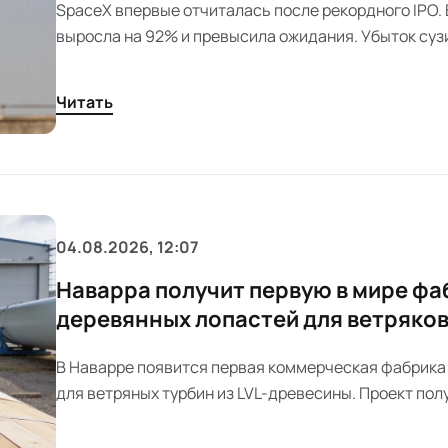
SpaceX впервые отчиталась после рекордного IPO.
выросла на 92% и превысила ожидания. Убыток сузи
капзатраты на ИИ резко выросли.
Читать
04.08.2026, 12:07
Наварра получит первую в мире фа
деревянных лопастей для ветряко
В Наварре появится первая коммерческая фабрика
для ветряных турбин из LVL-древесины. Проект полу
млн евро от ЕС и должен выйти на выпуск до 160 ко
год с 2031 года.