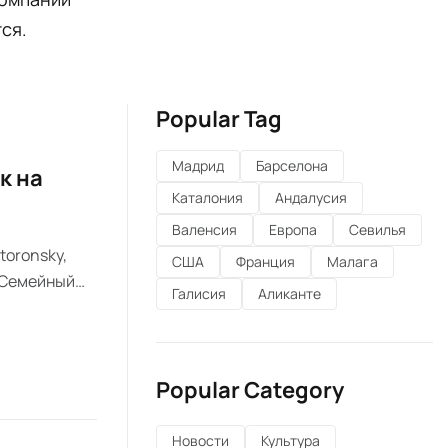
ся.
Popular Tag
Мадрид
Барселона
к на
Каталония
Андалусия
Валенсия
Европа
Севилья
Storonsky,
США
Франция
Малага
. Семейный
Галисия
Аликанте
Popular Category
Новости
Культура