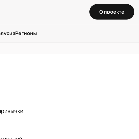
О проекте
алусия
Регионы
а
 привычки
компаний