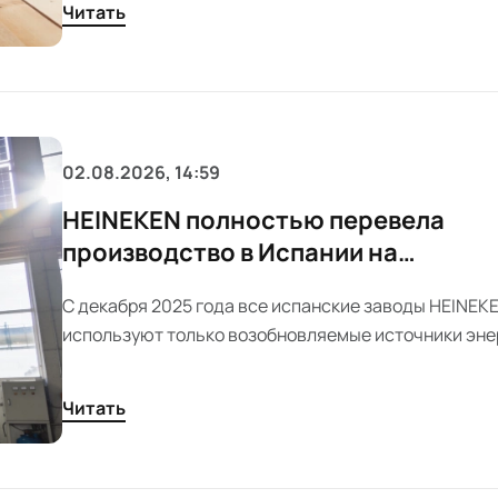
Читать
02.08.2026, 14:59
HEINEKEN полностью перевела
производство в Испании на
возобновляемую энергию
С декабря 2025 года все испанские заводы HEINEK
используют только возобновляемые источники эне
Компания заявляет о 1 400 прямых рабочих местах и
косвенных, а также о рекордных результатах по воз
Читать
переработке отходов.