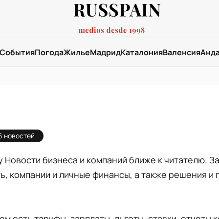
События
Погода
Жилье
Мадрид
Каталония
Валенсия
Анд
6 новостей
 Новости бизнеса и компаний ближе к читателю. З
ть, компании и личные финансы, а также решения и
ом есть тарифы, зарплаты, льготы, ставки, отчеты 