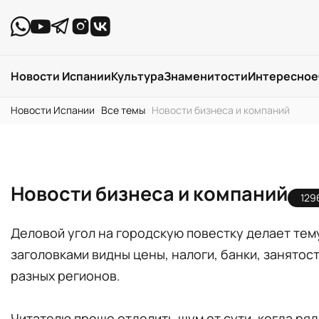
Новости Испании
Культура
Знаменитости
Интересное
Новости Испании
›
Все темы
›
Новости бизнеса и компаний
Новости бизнеса и компаний
129
Деловой угол на городскую повестку делает тему
заголовками видны цены, налоги, банки, занятос
разных регионов.
Читателю проще отделить шум от сути, когда ряд