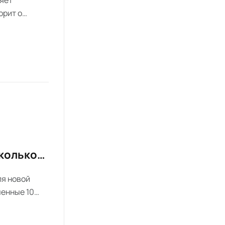
орит о
спанском
.
сколько
ля новой
ченные 10
осенью, а