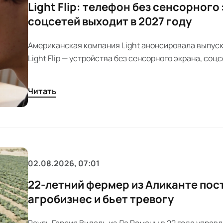
Light Flip: телефон без сенсорного
соцсетей выходит в 2027 году
Американская компания Light анонсировала выпус
Light Flip — устройства без сенсорного экрана, соцс
рекламы. Модель с физическими кнопками и клавиа
появится в продаже в апреле 2027 года и нацелена н
Читать
устал от бесконечной ленты и цифрового шума.
02.08.2026, 07:01
22-летний фермер из Аликанте пос
агробизнес и бьет тревогу
Рауль Гарсия Видаль из Ла Романы в 22 года управ