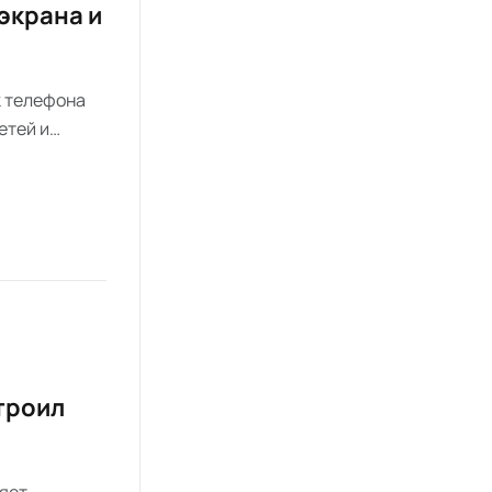
 экрана и
к телефона
етей и
турой T9
а тех, кто
троил
ляет