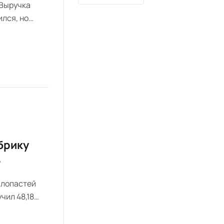
 Выручка
лся, но
брику
в
 лопастей
чил 48,18
мплектов в