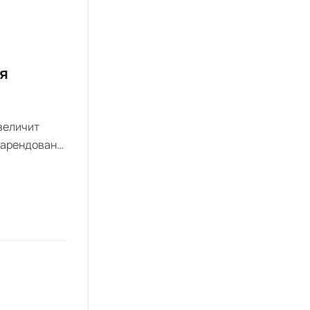
я
величит
е арендовано
и Action.
нью 2026