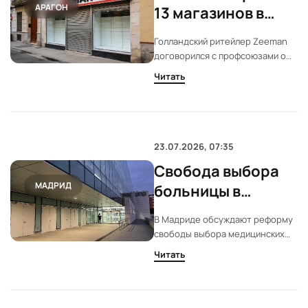
АРАГОН
13 магазинов в
Испании:
Голландский ритейлер Zeeman
соглашение по
договорился с профсоюзами о
ERE подписано
закрытии 13 магазинов в
Читать
Испании. Работники получат
компенсации до 33 дней за год, а
для части сотрудников
предусмотрена программа
трудоустройства. Два магазина
23.07.2026, 07:35
удалось сохранить.
Свобода выбора
МАДРИД
больницы в
Мадриде: спор о
В Мадриде обсуждают реформу
равных правилах
свободы выбора медицинских
учреждений. Разные условия для
Читать
государственных и частных
больниц вызывают споры.
Эксперты считают, что без
равных правил конкуренция