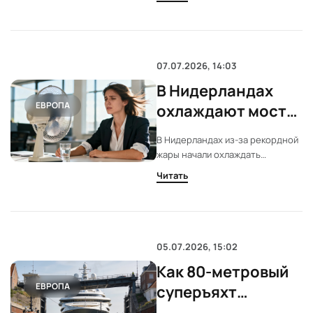
количество MDMA,
предназначенного для обмена
на кокаин в Латинской Америке.
Операция продолжается.
07.07.2026, 14:03
В Нидерландах
ЕВРОПА
охлаждают мосты
из-за
В Нидерландах из-за рекордной
экстремальной
жары начали охлаждать
жары
металлические части мостов
Читать
водой. Это вынужденная мера:
перегретый металл
расширяется и может
заблокировать механизмы,
нарушая движение транспорта и
05.07.2026, 15:02
судов. Власти ищут новые
Как 80-метровый
решения для инфраструктуры в
ЕВРОПА
условиях аномального климата.
суперъяхт
провели по