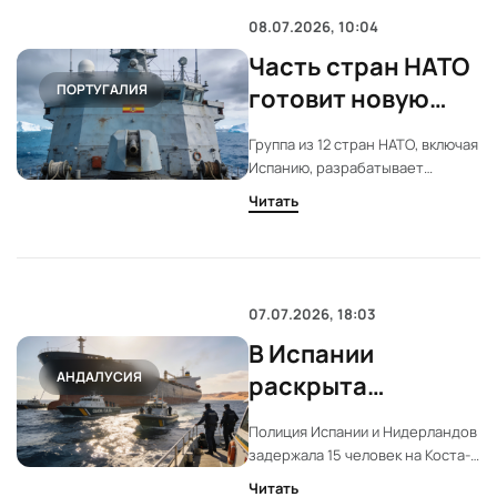
неэффективна.
08.07.2026, 10:04
Часть стран НАТО
ПОРТУГАЛИЯ
готовит новую
морскую миссию в
Группа из 12 стран НАТО, включая
Арктике и
Испанию, разрабатывает
Атлантике
морскую миссию в Северной
Читать
Атлантике и Арктике. Инициатива
связана с давлением США на
европейских союзников. Детали
операции пока согласовываются.
07.07.2026, 18:03
В Испании
АНДАЛУСИЯ
раскрыта
крупнейшая
Полиция Испании и Нидерландов
партия MDMA в
задержала 15 человек на Коста-
истории Европы
дель-Соль. Изъято рекордное
Читать