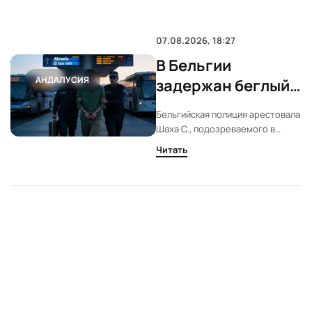
07.08.2026, 18:27
В Бельгии
АНДАЛУСИЯ
задержан беглый
киллер, убивший
Бельгийская полиция арестовала
мужчину в
Шаха С., подозреваемого в
Фуэнхироле
убийстве в Фуэнхироле. Его
Читать
освободили после девяти
месяцев в испанском центре для
несовершеннолетних. После
побега он вновь попал в руки
полиции.