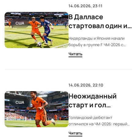
болельщиков. Встреча обещает
14.06.2026, 23:11
стать одной из самых
В Далласе
напряжённых на старте турнира.
США
стартовал один из
самых ожидаемых
Нидерланды и Япония начали
матчей
борьбу в группе F ЧМ-2026 с
группового этапа
нулевой ничьей. В Далласе
Читать
проходит матч Нидерланды —
Япония на ЧМ-2026. Обе команды
активно начали встречу, счет
пока не открыт. В центре
внимания — тактическая борьба
14.06.2026, 22:10
и ключевые игроки.
Неожиданный
США
старт и гол
новичка сборной
Голландский дебютант
Нидерландов в
отличился на ЧМ-2026: первый
матче с Японией
мяч Суммервилля. 24-летний
Читать
Крисенсио Суммервилль забил