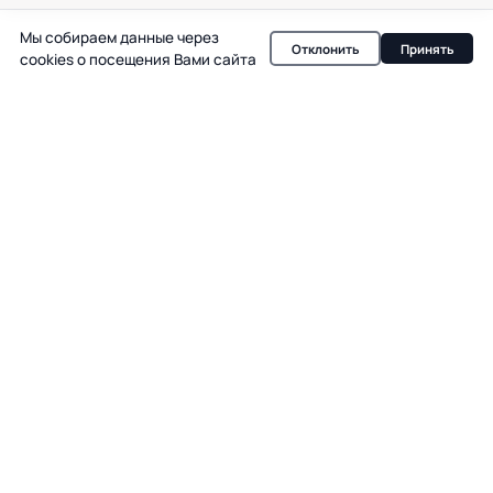
войны. Израиль требует гарантий по Ливану.
Мы собираем данные через
Отклонить
Принять
cookies о посещения Вами сайта
Президент США Дональд Трамп публично выступил
против авиаудара Израиля по Бейруту, назвав атаку
ошибкой на фоне завершающей стадии переговоров с
Ираном. По его словам, действия Израиля подрывают
шансы на подписание меморандума о прекращении
войны, который Вашингтон и Тегеран планируют
согласовать уже в ближайшее воскресенье. Трамп
подчеркнул, что инцидент произошёл в критический
момент, когда стороны максимально близки к мирному
соглашению.
Резкая реакция Трампа стала неожиданностью для
израильского руководства. Премьер-министр Израиля
Биньямин Нетаньяху подвергся критике со стороны
Вашингтона после того, как израильские военные