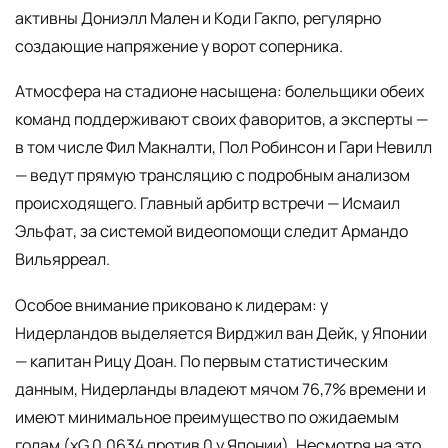
активны Дониэлл Мален и Коди Гакпо, регулярно
создающие напряжение у ворот соперника.
Атмосфера на стадионе насыщена: болельщики обеих
команд поддерживают своих фаворитов, а эксперты —
в том числе Фил Макналти, Пол Робинсон и Гари Невилл
— ведут прямую трансляцию с подробным анализом
происходящего. Главный арбитр встречи — Исмаил
Эльфат, за системой видеопомощи следит Армандо
Вильярреал.
Особое внимание приковано к лидерам: у
Нидерландов выделяется Вирджил ван Дейк, у Японии
— капитан Рицу Доан. По первым статистическим
данным, Нидерланды владеют мячом 76,7% времени и
имеют минимальное преимущество по ожидаемым
голам (xG 0,0634 против 0 у Японии). Несмотря на это,