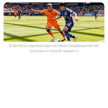
В Далласе стартовал один из самых ожидаемых матчей
группового этапа © russpain.ru