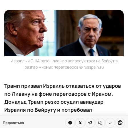
Израиль и США разошлись по вопросу атаки на Бейрут в
разгар мирных переговоров © russpain.ru
Трамп призвал Израиль отказаться от ударов
по Ливану на фоне переговоров с Ираном.
Дональд Трамп резко осудил авиаудар
Израиля по Бейруту и потребовал
сдержанности. США и Иран близки к
Поделиться
подписанию меморандума о прекращении