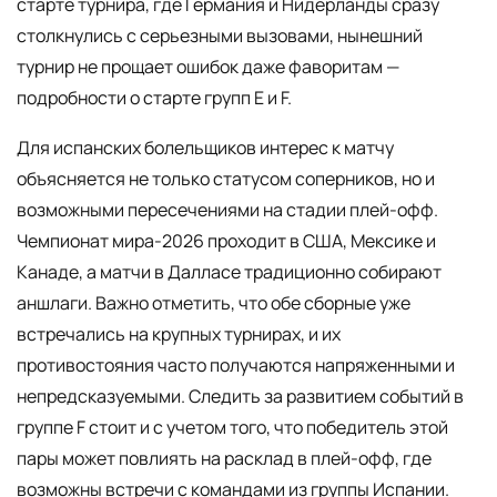
старте турнира, где Германия и Нидерланды сразу
столкнулись с серьезными вызовами, нынешний
турнир не прощает ошибок даже фаворитам —
подробности о старте групп E и F.
Для испанских болельщиков интерес к матчу
объясняется не только статусом соперников, но и
возможными пересечениями на стадии плей-офф.
Чемпионат мира-2026 проходит в США, Мексике и
Канаде, а матчи в Далласе традиционно собирают
аншлаги. Важно отметить, что обе сборные уже
встречались на крупных турнирах, и их
противостояния часто получаются напряженными и
непредсказуемыми. Следить за развитием событий в
группе F стоит и с учетом того, что победитель этой
пары может повлиять на расклад в плей-офф, где
возможны встречи с командами из группы Испании.