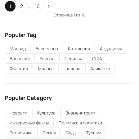
счетом.
1
2
10
…
Страница 1 из 10
Popular Tag
Мадрид
Барселона
Каталония
Андалусия
Валенсия
Европа
Севилья
США
Франция
Малага
Галисия
Аликанте
Popular Category
Новости
Культура
Знаменитости
Интересные факты
Политика и политики
Экономика
Семья
Суды
Туризм