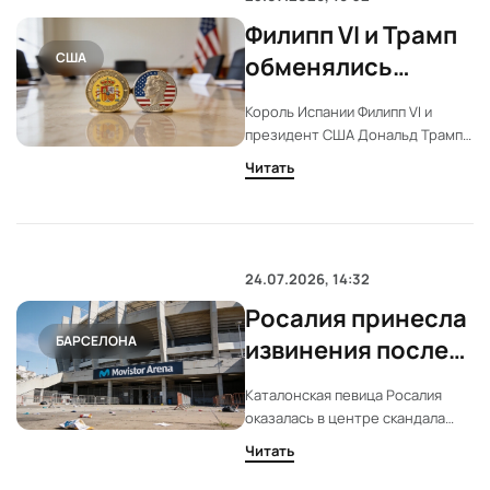
Филипп VI и Трамп
США
обменялись
монетами на
Король Испании Филипп VI и
финале ЧМ в США
президент США Дональд Трамп
провели обмен памятными
Читать
монетами после финала
чемпионата мира по футболу.
Испания выиграла у Аргентины в
дополнительное время. Встреча
прошла в Нью-Джерси.
24.07.2026, 14:32
Росалия принесла
БАРСЕЛОНА
извинения после
скандала с видео
Каталонская певица Росалия
о победе Испании
оказалась в центре скандала
после публикации видео о
Читать
победе Испании на чемпионате
мира. В Аргентине это вызвало