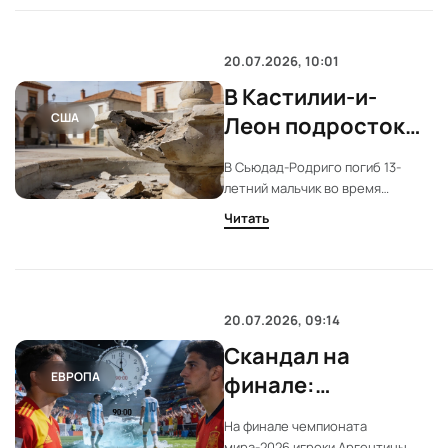
смерти выяснит судебно-
медицинская экспертиза.
20.07.2026, 10:01
В Кастилии-и-
США
Леон подросток
погиб на
В Сьюдад-Родриго погиб 13-
праздновании
летний мальчик во время
победы Испании
празднования победы сборной
Читать
Испании на чемпионате мира.
Причиной стала авария с
фонтаном. Еще двое получили
травмы.
20.07.2026, 09:14
Скандал на
ЕВРОПА
финале:
аргентинцы
На финале чемпионата
отвернулись от
мира-2026 игроки Аргентины