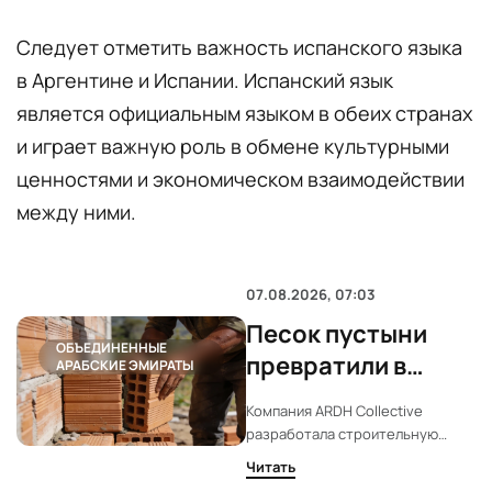
Следует отметить важность испанского языка
в Аргентине и Испании. Испанский язык
является официальным языком в обеих странах
и играет важную роль в обмене культурными
ценностями и экономическом взаимодействии
между ними.
07.08.2026, 07:03
Песок пустыни
ОБЪЕДИНЕННЫЕ
превратили в
АРАБСКИЕ ЭМИРАТЫ
прочные блоки с
Компания ARDH Collective
меньшим
разработала строительную
расходом цемента
смесь из песка Дубая, который
Читать
обычно не подходит для бетона.