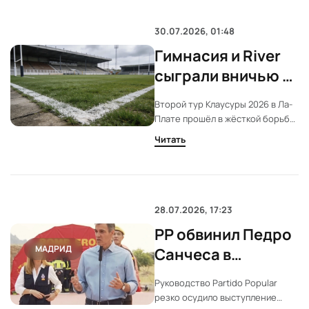
уверен в выборе и не жалеет о
переменах.
30.07.2026, 01:48
Гимнасия и River
сыграли вничью в
Ла-Плате:
Второй тур Клаусуры 2026 в Ла-
напряжённый
Плате прошёл в жёсткой борьбе.
старт Клаусуры
Гимнасия и River не выявили
Читать
победителя. Оба клуба остались
без первых очков, но хозяева
выглядели увереннее.
28.07.2026, 17:23
PP обвинил Педро
МАДРИД
Санчеса в
«триумфализме» и
Руководство Partido Popular
отрыве от
резко осудило выступление