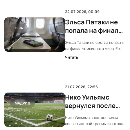
Симеоне. Остальные предпочли
промолчать.
22.07.2026, 00:09
Эльса Патаки не
США
попала на финал
из-за
Эльса Патаки не смогла попасть
вынужденной
на финал чемпионата мира. Ее
посадки
рейс из Коста-Рики был
Читать
перенаправлен в Филадельфию.
Вместо стадиона матч она
смотрела с детьми прямо в
самолете.
21.07.2026, 22:56
Нико Уильямс
МАДРИД
вернулся после
травмы и стал
Нико Уильямс восстановился
героем финала
после тяжелой травмы и сыграл
решающую роль в финале против