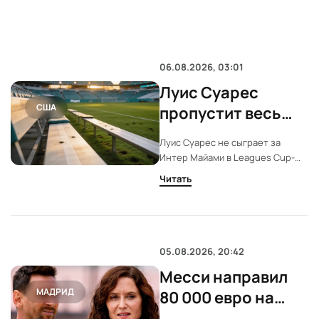
06.08.2026, 03:01
Луис Суарес
США
пропустит весь
Leagues Cup-2026
Луис Суарес не сыграет за
из-за
Интер Майами в Leagues Cup-
дисквалификации
2026. Причина — шестиматчевая
Читать
дисквалификация после
инцидента в финале прошлого
года. Клубу придется
обходиться без форварда в
решающих встречах.
05.08.2026, 20:42
Месси направил
МАДРИД
80 000 евро на
восстановление