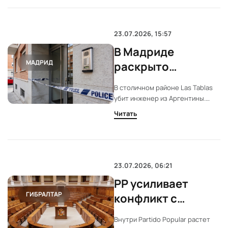
волну критики и угрозы бойкота
её концертов. Артистка
публично извинилась.
23.07.2026, 15:57
В Мадриде
МАДРИД
раскрыто
убийство
В столичном районе Las Tablas
инженера:
убит инженер из Аргентины.
подозреваемый
Полиция выяснила, что
Читать
подозреваемый был одержим
покончил с собой
ревностью. На следующий день
мужчина совершил
самоубийство в провинции
Авила.
23.07.2026, 06:21
PP усиливает
ГИБРАЛТАР
конфликт с
Францией и делает
Внутри Partido Popular растет