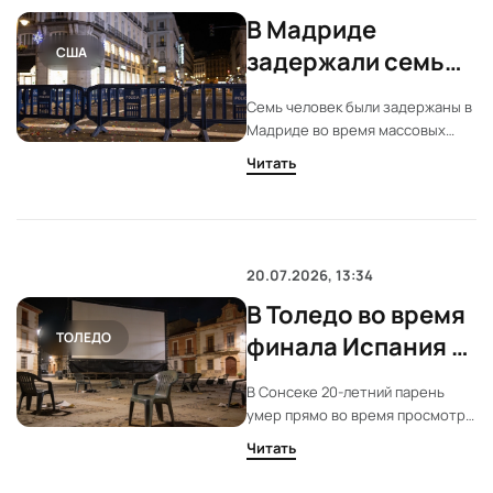
В Мадриде
США
задержали семь
человек после
Семь человек были задержаны в
победы Испании
Мадриде во время массовых
на ЧМ
гуляний после победы Испании
Читать
на чемпионате мира по футболу.
Власти отмечают, что серьезных
инцидентов не зафиксировано.
Меры безопасности были
усилены.
20.07.2026, 13:34
В Толедо во время
ТОЛЕДО
финала Испания —
Аргентина
В Сонсеке 20-летний парень
скончался
умер прямо во время просмотра
молодой зритель
финального матча на городской
Читать
площади. Власти объявили
трехдневный траур. Причины