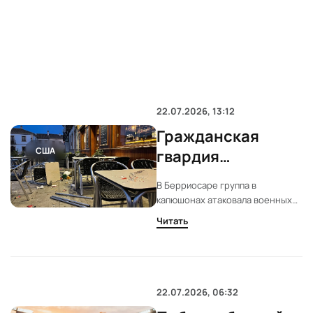
22.07.2026, 13:12
Гражданская
США
гвардия
расследует
В Берриосаре группа в
нападение на
капюшонах атаковала военных
военных в
во время финала ЧМ. Пострадали
Читать
шесть человек, среди них трое
Наварре
военных. Гражданская гвардия
начала расследование.
22.07.2026, 06:32