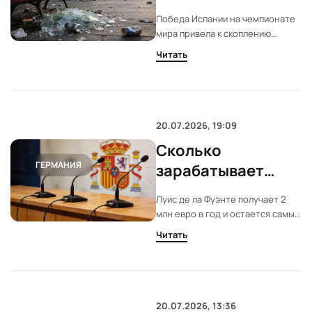
последствиями
Победа Испании на чемпионате
массовых
мира привела к скоплению
празднований
мусора в центре Мадрида.
Читать
Жители жалуются на отсутствие
после финала
уборки. Власти отчитались о 39
тоннах отходов после
празднований.
20.07.2026, 19:09
Сколько
ГЕРМАНИЯ
зарабатывает
Луис де ла Фуэнте
Луис де ла Фуэнте получает 2
после победы на
млн евро в год и остается самым
ЧМ-2026
титулованным тренером в
Читать
истории сборной Испании. Его
зарплата заметно уступает
доходам коллег из других топ-
сборных. Новый контракт
действует до 2028 года.
20.07.2026, 13:36