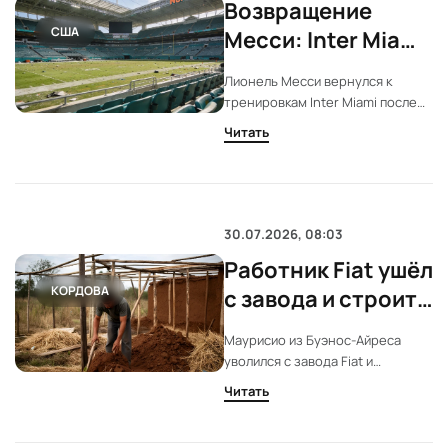
Возвращение
США
Месси: Inter Miami
провел
Лионель Месси вернулся к
необычную акцию
тренировкам Inter Miami после
для болельщиков
финала ЧМ. Клуб организовал
Читать
для болельщиков специальное
мероприятие, где каждый мог
обратиться к игроку лично.
Стадион вновь собрал полные
трибуны.
30.07.2026, 08:03
Работник Fiat ушёл
КОРДОВА
с завода и строит
дом из глины для
Маурисио из Буэнос-Айреса
семьи в Кордове
уволился с завода Fiat и
переехал в сельскую Кордову,
Читать
чтобы построить дом из глины
для жены и троих детей. Его
участок без коммуникаций, но он