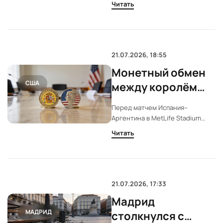
Читать
Аргентины. Его передача на
Феррана принесла Испании
титул чемпиона. История
возвращения и статистика
игрока — в материале.
21.07.2026, 18:55
Монетный обмен
США
между королём
Испании и
Перед матчем Испания–
Дональдом
Аргентина в MetLife Stadium
Трампом на
Дональд Трамп вручил
Читать
королевской семье памятные
стадионе
монеты. Король ответил
аналогичным подарком. Встреча
прошла на фоне сложных
отношений между странами.
21.07.2026, 17:33
Мадрид
МАДРИД
столкнулся с