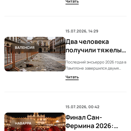
Читать
продаж, переход тормозят
высокая стоимость, страховки и
проблемы с зарядкой. В
некоторых городах ситуация
меняется быстрее.
15.07.2026, 14:29
Два человека
ВАЛЕНСИЯ
получили тяжелые
ранения на
Последний энсьерро 2026 года в
последнем
Памплоне завершился двумя
энсьерро в
серьезными ранениями от рогов
Читать
быка Jandilla. Еще восемь
Памплоне
человек доставлены в больницу
с травмами различной степени
тяжести.
15.07.2026, 00:42
Финал Сан-
НАВАРРА
Фермина 2026: