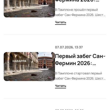
скорость и травмы
В Памплоне прошёл первый
на Estafeta
забег Сан-Фермина 2026. Шесть
быков Fuente Ymbro пронеслись
Читать
по улицам за 2 минуты 16 секунд.
Скорость и плотная толпа
привели к многочисленным
падениям на Estafeta.
07.07.2026, 13:37
Первый забег Сан-
НАВАРРА
Фермин 2026:
манада Fuente
В Памплоне стартовал первый
Ymbro за 2:16
забег Сан-Фермина 2026. Шесть
быков Fuente Ymbro преодолели
Читать
маршрут за 2 минуты 16 секунд.
Скорость и плотность манады
привели к многочисленным
падениям среди бегущих.