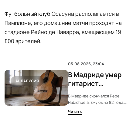
Футбольный клуб Осасуна располагается в
Памплоне, его домашние матчи проходят на
стадионе Рейно де Наварра, вмещающем 19
800 зрителей.
05.08.2026, 23:04
В Мадриде умер
АНДАЛУСИЯ
гитарист
фламенко Pepe
В Мадриде скончался Pepe
Habichuela
Habichuela. Ему было 82 года.
Болезнь не пускала его на сцену
Читать
с лета 2024-го. За плечами —
полвека токе и ключевые записи
фламенко.