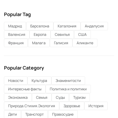
расследование.
Popular Tag
Мадрид
Барселона
Каталония
Андалусия
Валенсия
Европа
Севилья
США
Франция
Малага
Галисия
Аликанте
Popular Category
Новости
Культура
Знаменитости
Интересные факты
Политика и политики
Экономика
Семья
Суды
Туризм
Природа.Стихия.Экология
Здоровье
История
Дети
Транспорт
Правосудие