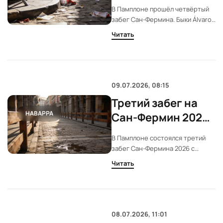
опасные секунды
В Памплоне прошёл четвёртый
на улицах
забег Сан-Фермина. Быки Álvaro
Памплоны
Núñez преодолели маршрут за 2
Читать
минуты 32 секунды. На повороте
Mercaderes зафиксированы
опасные падения и давка.
09.07.2026, 08:15
Третий забег на
НАВАРРА
Сан-Фермин 2026:
быки Victoriano del
В Памплоне состоялся третий
Río на улицах
забег Сан-Фермина 2026 с
Памплоны
быками Victoriano del Río. Забег
Читать
прошёл быстро и без серьёзных
травм. Организаторы отмечают
плотность толпы и
напряжённость маршрута.
08.07.2026, 11:01