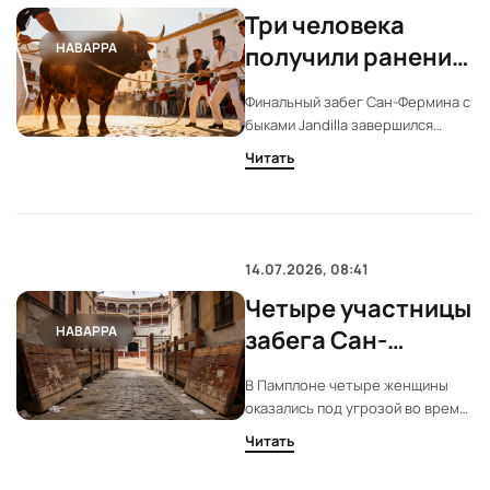
Три человека
НАВАРРА
получили ранения
на последнем
Финальный забег Сан-Фермина с
забеге Сан-
быками Jandilla завершился
Фермина
тремя серьёзными ранениями.
Читать
Один из быков атаковал
участников на разных участках
маршрута. Пострадали десять
человек, семь доставлены в
больницу.
14.07.2026, 08:41
Четыре участницы
НАВАРРА
забега Сан-
Фермина избежали
В Памплоне четыре женщины
травм от быков
оказались под угрозой во время
Miura
забега с быками Miura. Инцидент
Читать
произошёл на спуске к арене.
Никто из них не получил