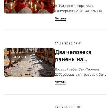
рекордная ночь и
В Памплоне завершились
опасный забег
Санфермины 2026. Финальный
забег принес травмы, а число
Читать
участников и уровень
технологий достигли рекорда.
Город уже начал готовиться к
следующему году.
14.07.2026, 17:41
Два человека
НАВАРРА
ранены на
последнем забеге
Восьмой забег Сан-Фермина
Сан-Фермина 2026
2026 завершился травмами. Быки
Jandilla атаковали участников,
Читать
двое получили ранения. Финал
праздника прошёл под знаком
риска и напряжения.
14.07.2026, 10:11