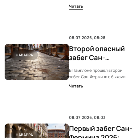
инцидентов
Быки Cebada Gago преодолели
Читать
маршрут быстро и слаженно.
Несмотря на репутацию,
серьезных происшествий не
зафиксировано.
08.07.2026, 08:28
Второй опасный
НАВАРРА
забег Сан-
Фермина: Cebada
В Памплоне прошёл второй
Gago вновь в
забег Сан-Фермина с быками
центре внимания
Cebada Gago. Манаду отличала
Читать
высокая скорость и
компактность. Серьёзных
инцидентов не зафиксировано,
но напряжение сохраняется.
08.07.2026, 08:03
Первый забег Сан-
НАВАРРА
Фермина 2026: