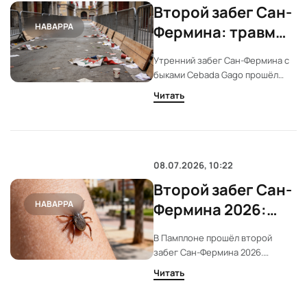
Второй забег Сан-
НАВАРРА
Фермина: травмы
и неожиданный
Утренний забег Сан-Фермина с
порядок на трассе
быками Cebada Gago прошёл
быстрее обычного. Один
Читать
участник получил роговое
ранение в руку, ещё двое
пострадали при падениях.
Медики зафиксировали три
случая обращения за помощью.
08.07.2026, 10:22
Второй забег Сан-
НАВАРРА
Фермина 2026:
минимальные
В Памплоне прошёл второй
травмы и
забег Сан-Фермина 2026.
рекордная
Серьёзных происшествий не
Читать
зафиксировано. Основные
скорость
травмы — лёгкая роговая рана и