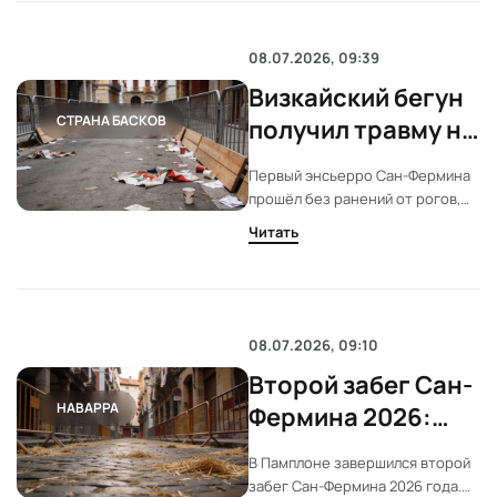
ушибы. Забег отличился
рекордной скоростью.
08.07.2026, 09:39
Визкайский бегун
СТРАНА БАСКОВ
получил травму на
первом энсьерро
Первый энсьерро Сан-Фермина
Сан-Фермина
прошёл без ранений от рогов,
но не обошёлся без травм.
Читать
Визкайский бегун получил
серьёзный ушиб и теперь
вынужден вернуться домой.
Врачи прогнозируют месяцы
восстановления.
08.07.2026, 09:10
Второй забег Сан-
НАВАРРА
Фермина 2026:
манада Cebada
В Памплоне завершился второй
Gago без
забег Сан-Фермина 2026 года.