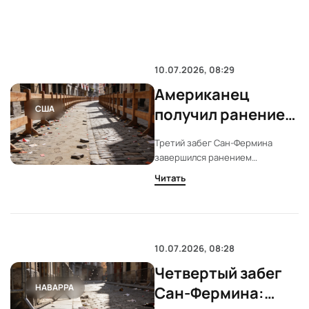
10.07.2026, 08:29
Американец
США
получил ранение
на третьем забеге
Третий забег Сан-Фермина
Сан-Фермина в
завершился ранением
Памплоне
американца и 14 травмами. Быки
Читать
Victoriano del Río задали высокий
темп. Медики фиксировали
падения и столкновения на
ключевых участках маршрута.
10.07.2026, 08:28
Четвертый забег
НАВАРРА
Сан-Фермина: