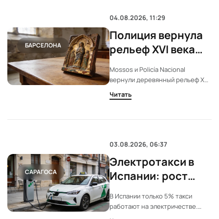
04.08.2026, 11:29
Полиция вернула
БАРСЕЛОНА
рельеф XVI века
монастырю в
Mossos и Policía Nacional
Наварре
вернули деревянный рельеф XVI
века. Его похитили из монастыря
Читать
в Фитеро. Вещь уже готовили к
продаже в Барселоне.
03.08.2026, 06:37
Электротакси в
САРАГОСА
Испании: рост
продаж, но доля в
В Испании только 5% такси
парке остается
работают на электричестве.
низкой
Несмотря на быстрый рост