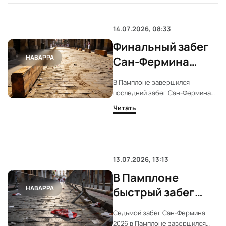
серьёзных травм.
14.07.2026, 08:33
Финальный забег
НАВАРРА
Сан-Фермина
2026: опасные
В Памплоне завершился
быки Jandilla в
последний забег Сан-Фермина
Памплоне
2026 года. По улицам прошли
Читать
быки Jandilla, известные своей
опасностью. За восемь дней
пострадали более 60 человек,
трое получили ранения рогами.
13.07.2026, 13:13
В Памплоне
НАВАРРА
быстрый забег
Сан-Фермина с
Седьмой забег Сан-Фермина
быками Miura
2026 в Памплоне завершился