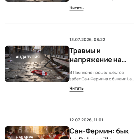
прошёл без
без роговых ранений. Восемь
Читать
человек получили ушибы. Бег с
роговых травм
быками Miura прошёл быстро и
без серьёзных инцидентов.
13.07.2026, 08:22
Травмы и
АНДАЛУСИЯ
напряжение на
шестом забеге
В Памплоне прошёл шестой
Сан-Фермина в
забег Сан-Фермина с быками La
Памплоне
Palmosilla. Несколько человек
Читать
пострадали на опасных участках
маршрута. Полиция и медики
работали на месте.
12.07.2026, 11:01
Сан-Фермин: бык
НАВАРРА