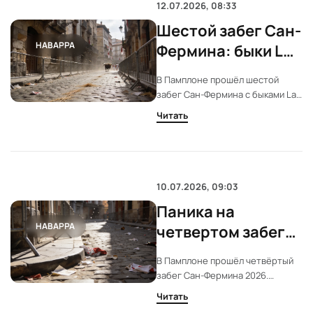
12.07.2026, 08:33
Шестой забег Сан-
НАВАРРА
Фермина: быки La
Palmosilla задали
В Памплоне прошёл шестой
рекордный темп
забег Сан-Фермина с быками La
Palmosilla. Забег отличился
Читать
скоростью и чистотой, но не
обошёлся без травм. Толпа на
улицах и разделение стада
усилили напряжение.
10.07.2026, 09:03
Паника на
НАВАРРА
четвертом забеге
Сан-Фермина:
В Памплоне прошёл четвёртый
быки Núñez и
забег Сан-Фермина 2026.
рекордная
Бегущие быки Núñez вызвали
Читать
панику на повороте Mercaderes.