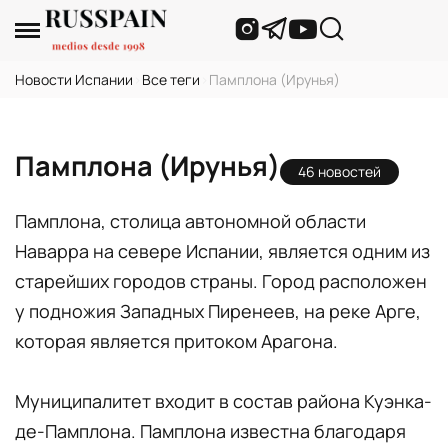
Новости Испании
›
Все теги
›
Памплона (Ирунья)
Памплона (Ирунья)
46 новостей
Памплона, столица автономной области
Наварра на севере Испании, является одним из
старейших городов страны. Город расположен
у подножия Западных Пиренеев, на реке Арге,
которая является притоком Арагона.
Муниципалитет входит в состав района Куэнка-
де-Памплона. Памплона известна благодаря