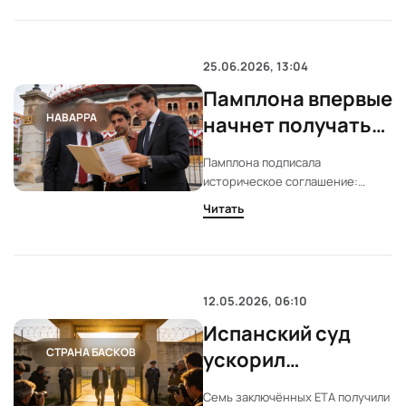
пострадавших и их состояние
пока неизвестны. Полиция и
экстренные службы работают на
месте.
25.06.2026, 13:04
Памплона впервые
НАВАРРА
начнет получать
деньги за
Памплона подписала
телетрансляции
историческое соглашение:
энсьерро
теперь за телеправа на
Читать
энсьерро город и Casa de
Misericordia будут ежегодно
получать 650 тысяч евро.
Впервые за десятилетия
знаменитые забеги станут
12.05.2026, 06:10
источником прямого дохода для
Испанский суд
муниципалитета.
СТРАНА БАСКОВ
ускорил
освобождение
Семь заключённых ETA получили