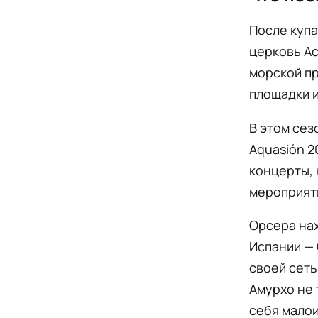
После купа
церковь Ас
морской п
площадки 
В этом сез
Aquasión 2
концерты,
мероприяти
Орсера на
Испании — 
своей сеть
Амурхо не 
себя малои