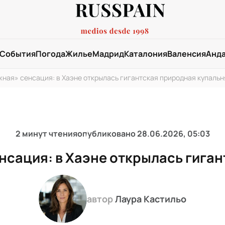
События
Погода
Жилье
Мадрид
Каталония
Валенсия
Анд
ная» сенсация: в Хаэне открылась гигантская природная купальн
2 минут чтения
опубликовано
28.06.2026, 05:03
нсация: в Хаэне открылась гиган
автор
Лаура Кастильо