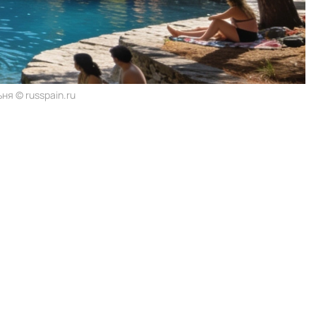
я © russpain.ru