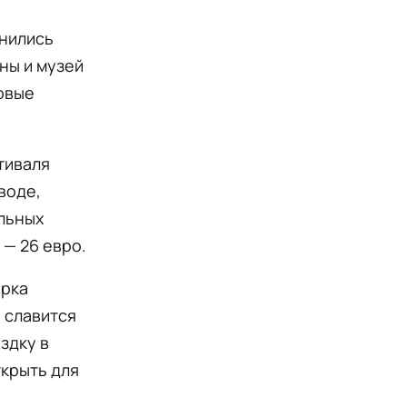
анились
ны и музей
овые
тиваля
воде,
льных
 — 26 евро.
арка
 славится
здку в
ткрыть для