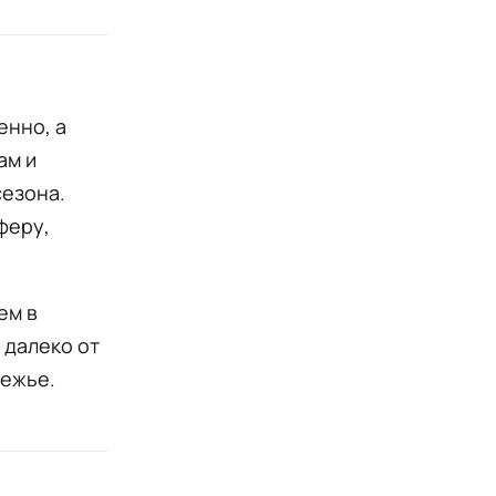
енно, а
ам и
сезона.
феру,
ем в
 далеко от
режье.