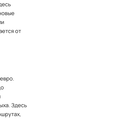
здесь
сновые
ли
ается от
 евро.
до
й
ыха. Здесь
ршрутах,