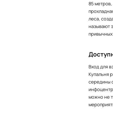
85 метров,
прохладная
леса, соз
называют э
привычных
Доступн
Вход для в
Купальня р
середины с
инфоцентр,
можно не т
мероприят