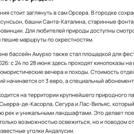
ния стоит заглянуть в сам Орсера. В городке сохр
сунсьон, башни Санта-Каталина, старинные фонта
ровинции. Для любителей природы доступны смотр
и пешие маршруты по окрестностям.
оне бассейн Амурхо также стал площадкой для фес
026: с 24 по 28 июня здесь проходят кинопоказы на 
 юмористические вечера и походы. Стоимость отде
й начинается от 3 евро, а специальный абонемент
ходится на территории крупнейшего природного п
Сьерра-де-Касорла, Сегура и Лас-Вильяс, который
ю рек и уникальными ландшафтами. Это делает пое
только возможностью освежиться, но и поводом о
звестные уголки Андалусии.