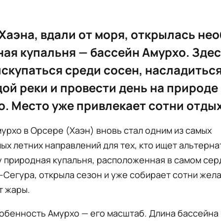
 Хаэна, вдали от моря, открылась не
ая купальня — бассейн Амурхо. Зде
скупаться среди сосен, насладитьс
ой реки и провести день на природе
ро. Место уже привлекает сотни отд
урхо в Орсере (Хаэн) вновь стал одним из самых
х летних направлений для тех, кто ищет альтерна
у природная купальня, расположенная в самом се
-Сегура, открыла сезон и уже собирает сотни жел
т жары.
собенность Амурхо — его масштаб. Длина бассейна