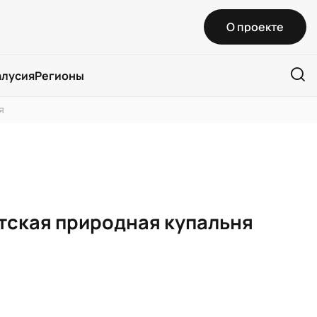
О проекте
алусия
Регионы
я
тская природная купальня