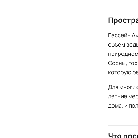
Простра
Бассейн Ам
объем воды
природному
Сосны, гор
которую ре
Для многих
летние мес
дома, и по
Что пос