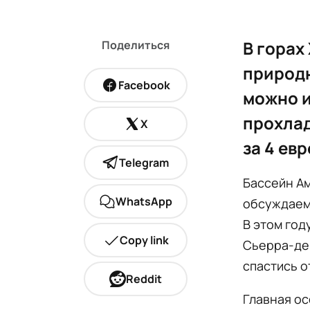
В горах
Поделиться
природн
Facebook
можно и
прохлад
X
за 4 ев
Telegram
Бассейн Ам
WhatsApp
обсуждаемы
В этом год
Copy link
Сьерра-де
спастись о
Reddit
Главная о