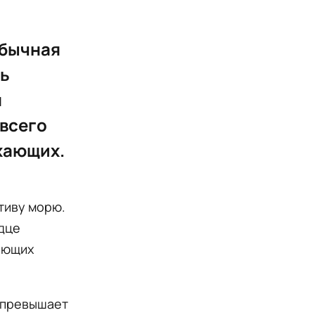
обычная
сь
я
 всего
ыхающих.
тиву морю.
рдце
ающих
 превышает