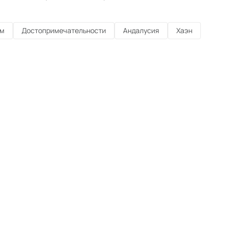
зм
Достопримечательности
Андалусия
Хаэн