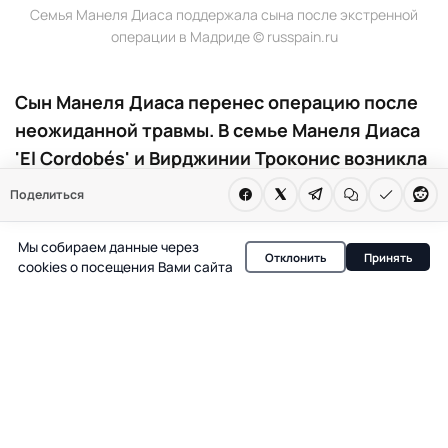
Семья Манеля Диаса поддержала сына после экстренной
операции в Мадриде © russpain.ru
Сын Манеля Диаса перенес операцию после
неожиданной травмы. В семье Манеля Диаса
'El Cordobés' и Вирджинии Троконис возникла
непростая ситуация: их старший сын Маню
Поделиться
был вынужден пройти хирургическое
вмешательство из-за внезапной травмы.
Мы собираем данные через
Отклонить
Принять
Родители временно исчезли из соцсетей,
cookies о посещения Вами сайта
чтобы поддержать сына и справиться с
напряжением, связанным с его состоянием.
Неожиданная операция сына Манеля Диаса 'El
Cordobés' и Вирджинии Троконис стала испытанием
для всей семьи. Старший ребенок пары, Маню,