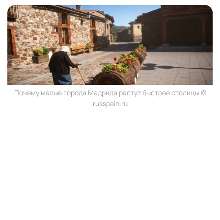
Почему малые города Мадрида растут быстрее столицы ©
russpain.ru