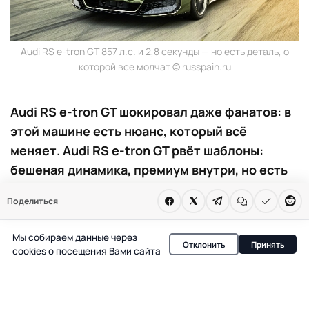
Audi RS e-tron GT 857 л.с. и 2,8 секунды — но есть деталь, о
которой все молчат © russpain.ru
Audi RS e-tron GT шокировал даже фанатов: в
этой машине есть нюанс, который всё
меняет. Audi RS e-tron GT рвёт шаблоны:
бешеная динамика, премиум внутри, но есть
нюанс, который может отпугнуть даже
Поделиться
фанатов скорости. Почему этот электрокар
не для всех — и что скрыто за цифрами.
Мы собираем данные через
Отклонить
Принять
cookies о посещения Вами сайта
Появление Audi RS e-tron GT с мощностью 857 л.с. и
разгоном до 100 км/ч за 2,8 секунды стало вызовом для
привычных представлений о спортивных