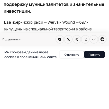
поддержку муниципалитетов и значительные
инвестиции.
Два иберийских рыси — Werva и Wound — были
выпущены на специальной территории в районе
Торресилья-де-Вальмадрид под Сарагосой. Это часть
Поделиться
масштабной программы по возвращению
исчезнувшего в регионе вида, которую курирует
Мы собираем данные через
Отклонить
Принять
правительство Арагона. В этом сезоне планируется
cookies о посещения Вами сайта
выпустить четыре пары, а к 2026 году — довести число
особей до восьми. Проект поддержан
муниципалитетами, финансируется из европейских и
региональных источников, а также при участии
частных компаний.
Werva и Wound прибыли из специализированных
центров разведения: самец — из El Acebuche в