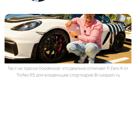
Тест на трассе Goodwood: что реально отличает P Zero R от
Trofeo RS для владельцев спорткаров © russpain.ru