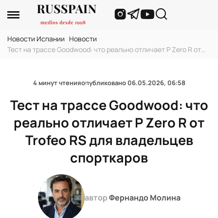
Новости Испании
›
Новости
›
Тест на трассе Goodwood: что реально отличает P Zero R от
Trofeo RS для владельцев спорткаров
4 минут чтения
опубликовано
06.05.2026, 06:58
Тест на трассе Goodwood: что
реально отличает P Zero R от
Trofeo RS для владельцев
спорткаров
автор
Фернандо Молина