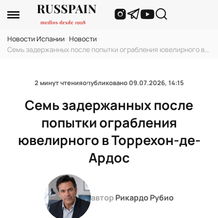
Новости Испании
›
Новости
›
Семь задержанных после попытки ограбления ювелирного в
Торрехон-де-Ардос
2 минут чтения
опубликовано
09.07.2026, 14:15
Семь задержанных после
попытки ограбления
ювелирного в Торрехон-де-
Ардос
автор
Рикардо Рубио