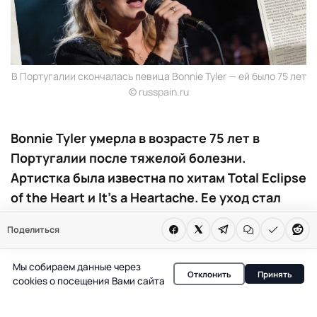
В Португалии скончалась певица Bonnie Tyler — ей было 75 лет
© russpain.ru
Bonnie Tyler умерла в возрасте 75 лет в
Португалии после тяжелой болезни.
Артистка была известна по хитам Total Eclipse
of the Heart и It’s a Heartache. Ее уход стал
заметным событием для музыкального мира.
Поделиться
В Португалии на 76-м году жизни умерла певица Bonnie
Мы собираем данные через
Tyler, одна из самых узнаваемых фигур поп-музыки
Отклонить
Принять
cookies о посещения Вами сайта
конца XX века. По информации, предоставленной
семьей артистки, смерть наступила в ночь на четверг