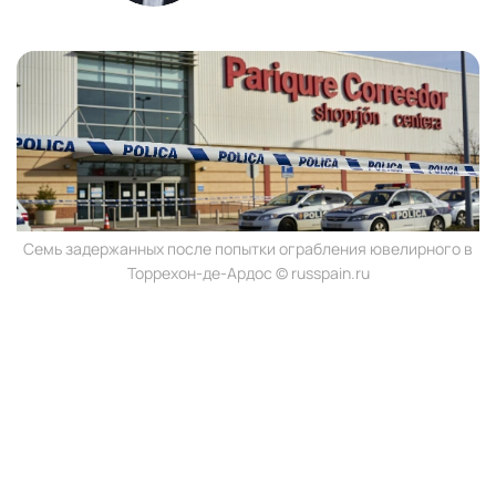
Семь задержанных после попытки ограбления ювелирного в
Торрехон-де-Ардос © russpain.ru