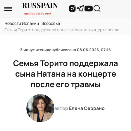
Новости Испании
›
Здоровье
›
Семья Торито поддержала сына Натана на концерте после
его травмы
3 минут чтения
опубликовано
08.06.2026, 07:15
Семья Торито поддержала
сына Натана на концерте
после его травмы
автор
Елена Серрано