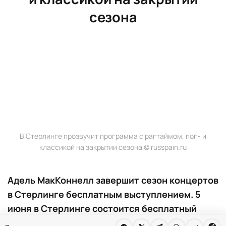
сезона
В Стерлинге прозвучит программа с рагтаймом, поп- и
классикой на закрытии сезона © russpain.ru
Адель МакКоннелл завершит сезон концертов
в Стерлинге бесплатным выступлением. 5
июня в Стерлинге состоится бесплатный
концерт Адель МакКоннелл. В программе —