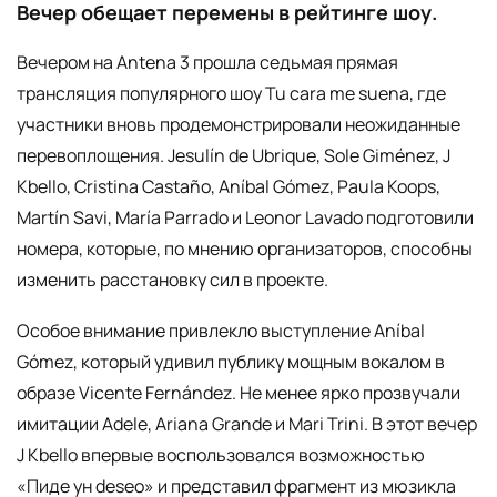
Вечер обещает перемены в рейтинге шоу.
Вечером на Antena 3 прошла седьмая прямая
трансляция популярного шоу Tu cara me suena, где
участники вновь продемонстрировали неожиданные
перевоплощения. Jesulín de Ubrique, Sole Giménez, J
Kbello, Cristina Castaño, Aníbal Gómez, Paula Koops,
Martín Savi, María Parrado и Leonor Lavado подготовили
номера, которые, по мнению организаторов, способны
изменить расстановку сил в проекте.
Особое внимание привлекло выступление Aníbal
Gómez, который удивил публику мощным вокалом в
образе Vicente Fernández. Не менее ярко прозвучали
имитации Adele, Ariana Grande и Mari Trini. В этот вечер
J Kbello впервые воспользовался возможностью
«Пиде ун deseo» и представил фрагмент из мюзикла