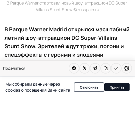
В Parque Warner стартовал новый шоу-аттракцион DC Super-
Villains Stunt Show © russpain.ru
В Parque Warner Madrid открылся масштабный
летний шоу-аттракцион DC Super-Villains
Stunt Show. Зрителей ждут трюки, погони и
спецэффекты с героями и злодеями
вселенной DC. Новая программа сменила
Поделиться
легендарную Loca Academia de Policía и уже
доступна для посетителей.
Мы собираем данные через
Отклонить
Принять
cookies о посещения Вами сайта
1 июля в Parque Warner Madrid состоялась премьера
шоу DC Super-Villains Stunt Show — одной из самых
ожидаемых новинок сезона. Новый спектакль сменил
культовую Loca Academia de Policía и сразу стал
главным событием лета для гостей парка.