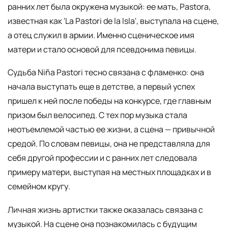
ранних лет была окружена музыкой: ее мать, Pastora,
известная как 'La Pastori de la Isla', выступала на сцене,
а отец служил в армии. Именно сценическое имя
матери и стало основой для псевдонима певицы.
Судьба Niña Pastori тесно связана с фламенко: она
начала выступать еще в детстве, а первый успех
пришел к ней после победы на конкурсе, где главным
призом был велосипед. С тех пор музыка стала
неотъемлемой частью ее жизни, а сцена — привычной
средой. По словам певицы, она не представляла для
себя другой профессии и с ранних лет следовала
примеру матери, выступая на местных площадках и в
семейном кругу.
Личная жизнь артистки также оказалась связана с
музыкой. На сцене она познакомилась с будущим