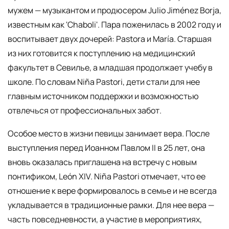
мужем — музыкантом и продюсером Julio Jiménez Borja,
известным как 'Chaboli'. Пара поженилась в 2002 году и
воспитывает двух дочерей: Pastora и María. Старшая
из них готовится к поступлению на медицинский
факультет в Севилье, а младшая продолжает учебу в
школе. По словам Niña Pastori, дети стали для нее
главным источником поддержки и возможностью
отвлечься от профессиональных забот.
Особое место в жизни певицы занимает вера. После
выступления перед Иоанном Павлом II в 25 лет, она
вновь оказалась приглашена на встречу с новым
понтификом, León XIV. Niña Pastori отмечает, что ее
отношение к вере формировалось в семье и не всегда
укладывается в традиционные рамки. Для нее вера —
часть повседневности, а участие в мероприятиях,