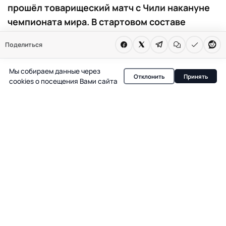
прошёл товарищеский матч с Чили накануне
чемпионата мира. В стартовом составе
хозяев вышли как лидеры, так и резервисты.
Поделиться
Встреча стала частью подготовки к турниру в
США, Канаде и Мексике.
Мы собираем данные через
Отклонить
Принять
cookies о посещения Вами сайта
Вечером 6 июня на Estádio Nacional do Jamor в
Оэйраше, недалеко от Лиссабона, состоялся
международный товарищеский матч между сборными
Португалии и Чили. Встреча стала одной из последних
проверок для обеих команд перед чемпионатом мира
2026 года, который пройдёт в США, Канаде и Мексике.
Стадион вместимостью почти 38 тысяч зрителей
принял команды в экспериментальных составах.
Главный тренер португальцев Роберто Мартинес
сделал ставку на сочетание основных игроков и тех,