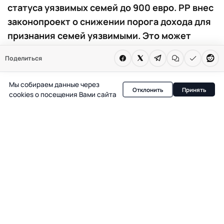
статуса уязвимых семей до 900 евро. PP внес
законопроект о снижении порога дохода для
признания семей уязвимыми. Это может
ускорить выселения и отменить ограничения
Поделиться
на рост аренды. Инициатива вызвала резкую
критику оппозиции.
Мы собираем данные через
Отклонить
Принять
cookies о посещения Вами сайта
В Испании разгорелся острый политический спор
после того, как Partido Popular (PP) предложила
снизить порог дохода для признания семьи уязвимой с
1 800 до 900 евро в месяц. Этот шаг может
существенно изменить правила выселения и аренды
жилья, затронув тысячи домохозяйств по всей стране.
Законопроект уже вызвал бурную реакцию в
Конгрессе, где представители левых партий обвинили
инициаторов в попытке усложнить защиту