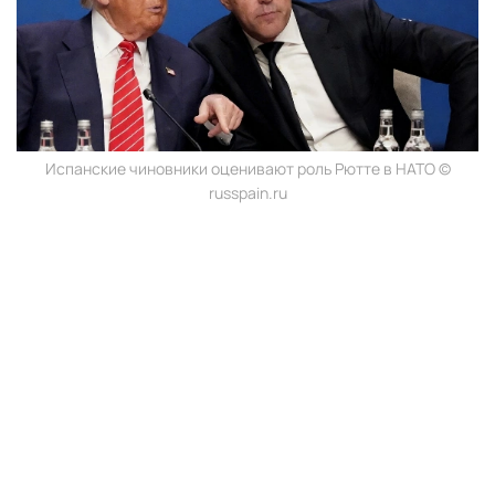
Испанские чиновники оценивают роль Рютте в НАТО ©
russpain.ru