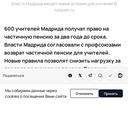
Власти Мадрида вводят новые условия для учителей ©
russpain.ru
600 учителей Мадрида получат право на
частичную пенсию за два года до срока.
Власти Мадрида согласовали с профсоюзами
возврат частичной пенсии для учителей.
Новые правила позволят снизить нагрузку за
два года до выхода на пенсию. Решение
Поделиться
затрагивает сотни работников и меняет
подход к занятости в школах.
Мы собираем данные через
Отклонить
Принять
cookies о посещения Вами сайта
В Мадриде принято решение, которое напрямую
влияет на условия труда сотен педагогов частных
школ. Власти региона согласовали с профсоюзами и
работодателями возврат частичной пенсии для