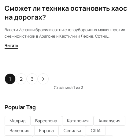
Сможет ли техника остановить хаос
на дорогах?
Власти Испании бросили сотни снегоуборочных машин против
снежной стихии в Арагоне и Кастилии и Леоне. Сотни
снегоуборочных машин и тысячи тонн реагентов вышли на
Читать
борьбу со снегом. Десятки трасс заблокированы, движение
осложнено. Ситуация на дорогах меняется ежечасно —
подробности далее.
1
2
3
Страница 1 из 3
Popular Tag
Мадрид
Барселона
Каталония
Андалусия
Валенсия
Европа
Севилья
США