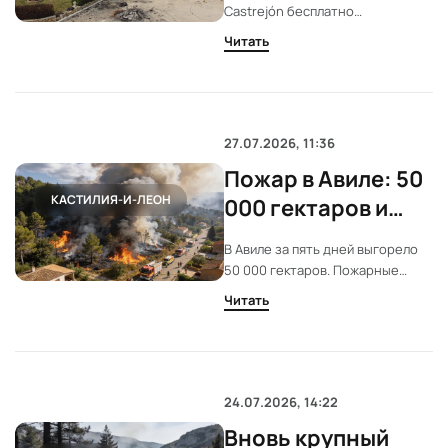
эвакуированных и
Castrejón бесплатно
пожарных
предоставили жильё и питание
Читать
эвакуированным и пожарным.
Местные жители и службы
спасения получили поддержку на
фоне разрушительного пожара в
Авиле.
27.07.2026, 11:36
Пожар в Авиле: 50
КАСТИЛИЯ-И-ЛЕОН
000 гектаров и
критика работы
В Авиле за пять дней выгорело
служб
50 000 гектаров. Пожарные
называют ситуацию
Читать
беспрецедентной и требуют
пересмотра мер безопасности.
Власти усиливают координацию,
но проблемы с подготовкой
остаются.
24.07.2026, 14:22
Вновь крупный