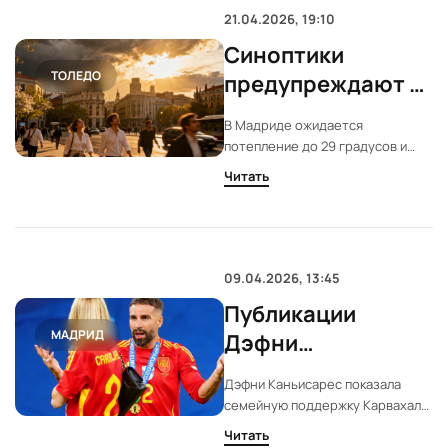
приглашённых — ни одного
21.04.2026, 19:10
местного артиста. Решение
Синоптики
вызвало недовольство
ТОЛЕДО
музыкантов региона.
предупреждают о
кратковременных
В Мадриде ожидается
грозах и снижении
потепление до 29 градусов и
температуры к
переменная облачность. В
Читать
Мадриде во вторник
выходным
прогнозируют до 29 градусов и
переменную облачность. К
выходным температура
снизится, возможны дожди. В
09.04.2026, 13:45
соседних городах также
Публикации
ожидаются погодные перемены.
МАДРИД
Дэфни
Каньисарес: что
Дэфни Каньисарес показала
меняется для
семейную поддержку Карвахалю
семьи футболиста
после обвинений. После
Читать
появления информации о