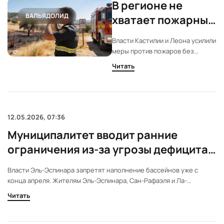
В регионе не
работы на инфраструктуре.
ВАЛЬЯДОЛИД
хватает пожарных
для перехода на
Власти Кастилии и Леона усилили
высокий уровень
меры против пожаров без
тревоги
повышения уровня риска.
Читать
Кастилия и Леон вводит
экстренные меры из-за угрозы
лесных пожаров, но не
повышает уровень риска.
Причина — нехватка пожарных.
12.05.2026, 07:36
Центр начал кампанию по
Муниципалитет вводит ранние
борьбе с огнем раньше
обычного.
ограничения из-за угрозы дефицита
воды летом в провинции Сеговия
Власти Эль-Эспинара запретят наполнение бассейнов уже с
конца апреля. Жителям Эль-Эспинара, Сан-Рафаэля и Ла-
Эстасьон разрешили наполнить бассейны только до 26 апреля.
Читать
После этой даты любые попытки использовать воду для этих
целей будут запрещены. Причина — риск жестких ограничений
летом из-за состояния водохранилища.