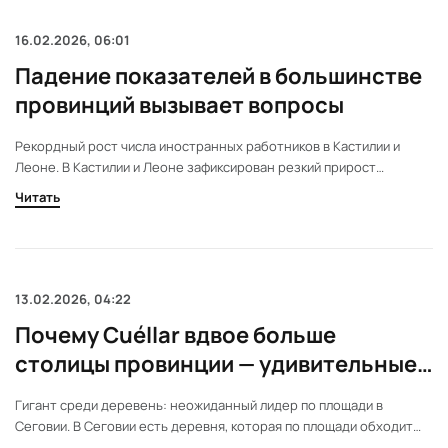
исследование выявило регионы
с самыми низкими показателями
16.02.2026, 06:01
успешной сдачи. Эти данные
Падение показателей в большинстве
могут повлиять на выбор
автошколы и планы будущих
провинций вызывает вопросы
водителей.
Рекордный рост числа иностранных работников в Кастилии и
Леоне. В Кастилии и Леоне зафиксирован резкий прирост
иностранных работников. Однако в январе отмечено снижение
Читать
по сравнению с декабрем. Данные по провинциям удивляют и
вызывают споры.
13.02.2026, 04:22
Почему Cuéllar вдвое больше
столицы провинции — удивительные
факты и детали
Гигант среди деревень: неожиданный лидер по площади в
Сеговии. В Сеговии есть деревня, которая по площади обходит
даже столицу. Уникальное сочетание средневековой