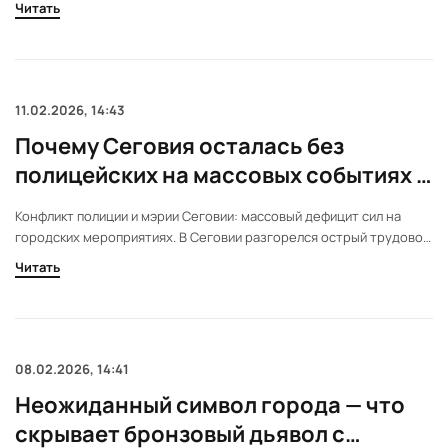
Читать
архитектуры и природы создало здесь особую атмосферу. Чем
живёт крупнейший муниципалитет региона — в нашем материале.
11.02.2026, 14:43
Почему Сеговия осталась без
полицейских на массовых событиях и
что будет дальше
Конфликт полиции и мэрии Сеговии: массовый дефицит сил на
городских мероприятиях. В Сеговии разгорелся острый трудовой
конфликт между муниципальной полицией и властями. Из-за
Читать
споров о зарплатах и условиях работы город остался без охраны
на ключевых мероприятиях.
08.02.2026, 14:41
Неожиданный символ города — что
скрывает бронзовый дьявол с