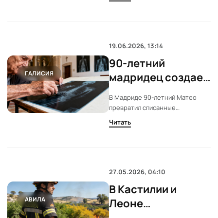
температуры. Ожидаются
кратковременные дожди и грозы
до полудня. К вечеру погода
вновь станет ясной.
19.06.2026, 13:14
90-летний
ГАЛИСИЯ
мадридец создает
уникальные
В Мадриде 90-летний Матео
картины из
превратил списанные
рентгеновских
рентгеновские снимки в
Читать
искусство. За 50 лет он создал
снимков
более 600 работ, используя
собственную технику
гравировки скальпелем. Его
выставка открыта до 26 июня.
27.05.2026, 04:10
В Кастилии и
АВИЛА
Леоне
усиливается