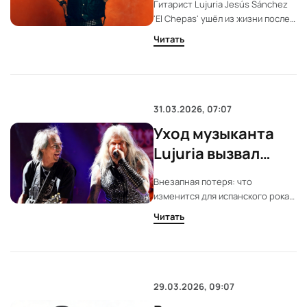
Гитарист Lujuria Jesús Sánchez
'El Chepas' ушёл из жизни после
долгой болезни. Испанская
Читать
сцена потеряла знаковую
фигуру. Jesús Sánchez 'El
Chepas' скончался после
продолжительной болезни. Его
творчество повлияло на
31.03.2026, 07:07
развитие рока и heavy metal в
Уход музыканта
Испании.
Lujuria вызвал
волну обсуждений
Внезапная потеря: что
изменится для испанского рока
после смерти Chepas. Испанская
Читать
рок-сцена столкнулась с
неожиданной утратой. Смерть
Chepas из Lujuria затронула
многих. В материале — детали
событий и их последствия для
29.03.2026, 09:07
музыки страны.