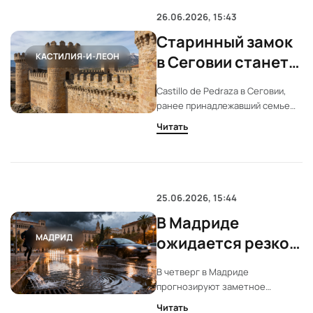
возвращение культовых игр.
26.06.2026, 15:43
Старинный замок
КАСТИЛИЯ-И-ЛЕОН
в Сеговии станет
новым
Castillo de Pedraza в Сеговии,
культурным
ранее принадлежавший семье
центром Испании
Zuloaga, переходит в руки
Читать
Santiago Segura, José Mota и
продюсера Luis Álvarez. Новый
проект обещает превратить
средневековую крепость в
современное культурное
25.06.2026, 15:44
пространство с концертами и
В Мадриде
тематическими событиями.
МАДРИД
ожидается резкое
похолодание и
В четверг в Мадриде
кратковременные
прогнозируют заметное
дожди
снижение дневной
Читать