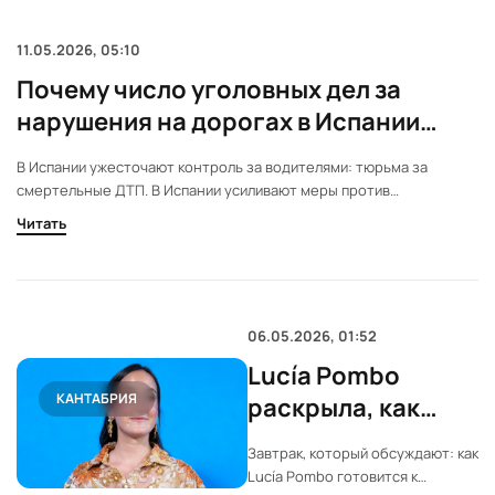
11.05.2026, 05:10
Почему число уголовных дел за
нарушения на дорогах в Испании
остается высоким
В Испании ужесточают контроль за водителями: тюрьма за
смертельные ДТП. В Испании усиливают меры против
нарушителей на дорогах. За гибель человека по вине водителя
Читать
теперь грозит реальный срок. Власти фиксируют рост дел из-за
наркотиков и ужесточают контроль.
06.05.2026, 01:52
Lucía Pombo
КАНТАБРИЯ
раскрыла, как
изменилась её
Завтрак, который обсуждают: как
жизнь на
Lucía Pombo готовится к