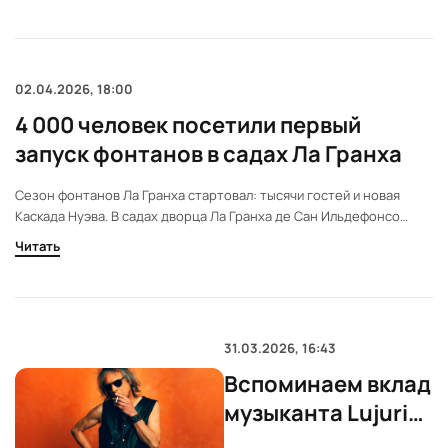
судебном разбирательстве в
отношении Дани Карвахаля и
других известных футболистов,
внимание общественности
02.04.2026, 18:00
переключилось на его супругу
4 000 человек посетили первый
Дэфни Каньисарес. Ее реакция в
социальных сетях стала
запуск фонтанов в садах Ла Гранха
предметом обсуждения, а
детали семейной жизни вновь
Сезон фонтанов Ла Гранха стартовал: тысячи гостей и новая
оказались под прицелом.
Каскада Нуэва. В садах дворца Ла Гранха де Сан Ильдефонсо
стартовал сезон фонтанов, привлекший тысячи гостей. В этом
Читать
году запланировано около 50 запусков, а в программу впервые
включена восстановленная Каскада Нуэва. Вода поступает только
за счет силы тяжести.
31.03.2026, 16:43
Вспоминаем вклад
музыканта Lujuria
в испанский рок