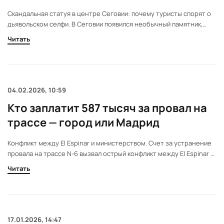
телефоном
Скандальная статуя в центре Сеговии: почему туристы спорят о
дьявольском селфи. В Сеговии появился необычный памятник,
вызвавший бурю эмоций. Бронзовый дьявол с телефоном стал
Читать
новым символом города. Его история и скандал вокруг установки
удивляют даже местных жителей.
04.02.2026, 10:59
Кто заплатит 587 тысяч за провал на
трассе — город или Мадрид
Конфликт между El Espinar и министерством. Счет за устранение
провала на трассе N-6 вызвал острый конфликт между El Espinar и
министерством. Муниципалитет отказывается платить, обвиняя
Читать
государство в ошибках. Решение теперь за судом.
17.01.2026, 14:47