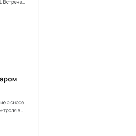
. Встреча
атегию и
таром
ие о сносе
онтроля в
ботников и