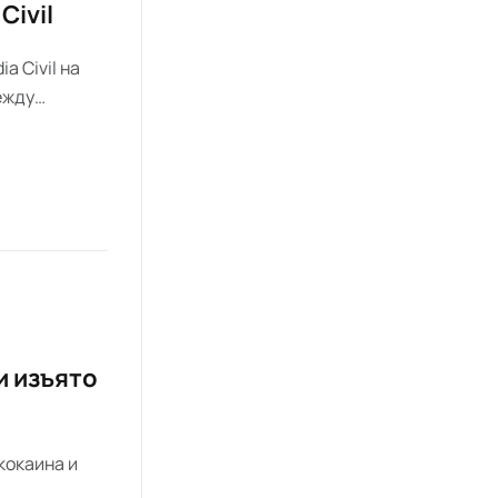
Civil
a Civil на
ежду
ия —
и изъято
кокаина и