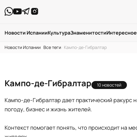
Новости Испании
Культура
Знаменитости
Интересное
Новости Испании
›
Все теги
›
Кампо-де-Гибралтар
Кампо-де-Гибралтар
10 новостей
Кампо-де-Гибралтар дает практический ракурс н
погоду, бизнес и жизнь жителей.
Контекст помогает понять, что происходит на ме
жителях.