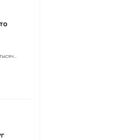
что
 тысяч
ся перемены
уг