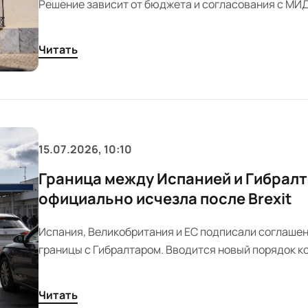
Решение зависит от бюджета и согласования с МИД
директоров проходит в Хересе, где обсуждают стр
языковую ситуацию.
Читать
15.07.2026, 10:10
Граница между Испанией и Гибрал
официально исчезла после Brexit
Испания, Великобритания и ЕС подписали соглашен
границы с Гибралтаром. Вводится новый порядок к
аэропорту и порту. Решение затрагивает тысячи ра
жителей региона.
Читать