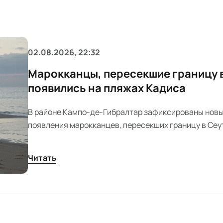
02.08.2026, 22:32
Марокканцы, пересекшие границу в
появились на пляжах Кадиса
В районе Кампо-де-Гибралтар зафиксированы новы
появления марокканцев, пересекших границу в Сеу
контролирует ситуацию и готовит меры по возвращ
размещению мигрантов.
Читать