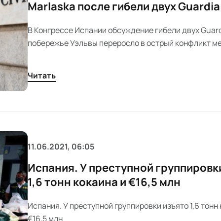
Marlaska после гибели двух Guardia 
В Конгрессе Испании обсуждение гибели двух Guardi
побережье Уэльвы переросло в острый конфликт м
министром Marlaska и оппозицией. В центре вниман
действия МВД и скандал вокруг директора корпуса.
Читать
11.06.2021, 06:05
Испания. У преступной группировк
1,6 тонн кокаина и €16,5 млн
Испания. У преступной группировки изъято 1,6 тонн 
€16,5 млн