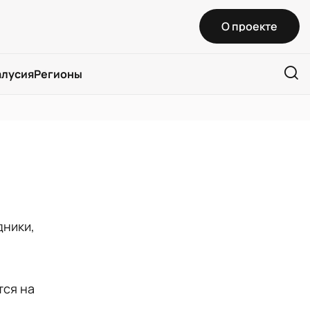
О проекте
алусия
Регионы
дники,
тся на