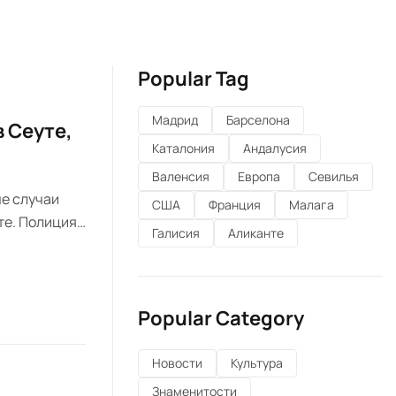
Popular Tag
Мадрид
Барселона
 Сеуте,
Каталония
Андалусия
Валенсия
Европа
Севилья
е случаи
США
Франция
Малага
те. Полиция
Галисия
Аликанте
ению или
Popular Category
Новости
Культура
Знаменитости