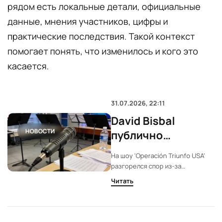
рядом есть локальные детали, официальные
данные, мнения участников, цифры и
практические последствия. Такой контекст
помогает понять, что изменилось и кого это
касается.
31.07.2026, 22:11
David Bisbal
НОВОСТИ
публично
поддержал
На шоу 'Operación Triunfo USA'
испанский язык на
разгорелся спор из-за
шоу в США
испанского языка. David Bisbal
Читать
встал на защиту участницы из
Испании и подчеркнул, что
испанская речь не должна
восприниматься как грубость.