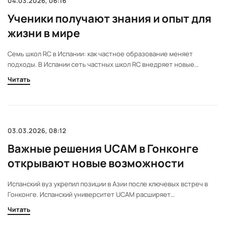
04.03.2026, 06:16
Ученики получают знания и опыт для
жизни в мире
Семь школ RC в Испании: как частное образование меняет
подходы. В Испании сеть частных школ RC внедряет новые
стандарты образования. Их подход сочетает международные
Читать
методики, языки и ценности. Это влияет на подготовку молодежи
и формирует новые ожидания у семей.
03.03.2026, 08:12
Важные решения UCAM в Гонконге
открывают новые возможности
Испанский вуз укрепил позиции в Азии после ключевых встреч в
Гонконге. Испанский университет UCAM расширяет
сотрудничество с азиатскими вузами. В Гонконге прошли встречи,
Читать
которые могут изменить подход к международному