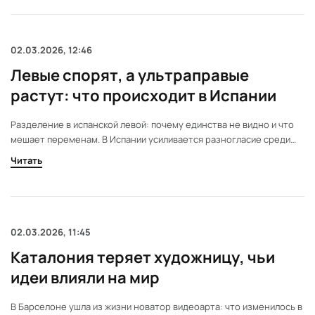
образованию. Новые партнерства обещают перемены для
студентов и исследователей.
02.03.2026, 12:46
Левые спорят, а ультраправые
растут: что происходит в Испании
Разделение в испанской левой: почему единства не видно и что
мешает переменам. В Испании усиливается разногласие среди
левых партий. Это влияет на политическую стабильность и рост
Читать
ультраправых. В материале — причины, последствия и мнения
экспертов о будущем страны.
02.03.2026, 11:45
Каталония теряет художницу, чьи
идеи влияли на мир
В Барселоне ушла из жизни новатор видеоарта: что изменилось в