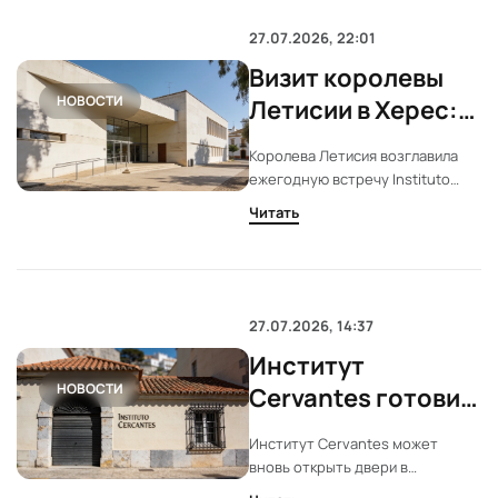
27.07.2026, 22:01
Визит королевы
НОВОСТИ
Летисии в Херес:
акцент на
Королева Летисия возглавила
испанский язык и
ежегодную встречу Instituto
стиль
Cervantes в Хересе.
Читать
Мероприятие собрало
руководителей центров и
региональных лидеров. В
центре внимания — поддержка
испанского языка и летний образ
27.07.2026, 14:37
королевы.
Институт
НОВОСТИ
Cervantes готовит
возвращение в
Институт Cervantes может
Гибралтар после
вновь открыть двери в
11 лет
Гибралтаре. Решение зависит от