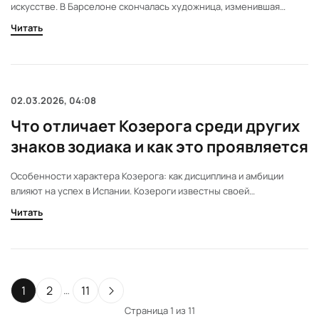
искусстве. В Барселоне скончалась художница, изменившая
подход к видеоарту. Её работы повлияли на развитие технологий
Читать
в искусстве Испании. Вспоминаем, как её идеи изменили
восприятие современного искусства.
02.03.2026, 04:08
Что отличает Козерога среди других
знаков зодиака и как это проявляется
Особенности характера Козерога: как дисциплина и амбиции
влияют на успех в Испании. Козероги известны своей
настойчивостью и умением достигать целей. Их подход к жизни
Читать
строится на дисциплине и ответственности. Узнайте, как эти
качества влияют на отношения и карьеру.
1
2
11
…
Страница 1 из 11