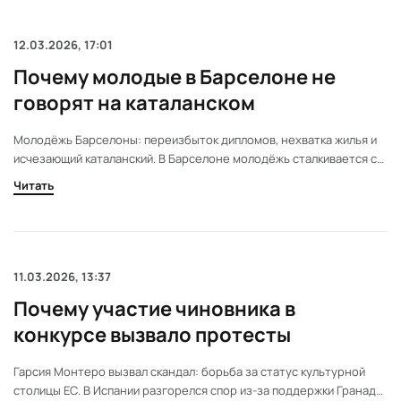
Аргентина встала в жёсткую
позу, а UEFA и Испания остались
ни с чем. Внутренние мотивы,
12.03.2026, 17:01
скрытые страхи и неожиданные
Почему молодые в Барселоне не
последствия для всего футбола
— многие детали остались за
говорят на каталанском
кадром.
Молодёжь Барселоны: переизбыток дипломов, нехватка жилья и
исчезающий каталанский. В Барселоне молодёжь сталкивается с
переизбытком образования и нехваткой жилья. Каталанский язык
Читать
теряет позиции среди молодых. Новые данные показывают, как
меняется жизнь поколения 15–34 лет.
11.03.2026, 13:37
Почему участие чиновника в
конкурсе вызвало протесты
Гарсия Монтеро вызвал скандал: борьба за статус культурной
столицы ЕС. В Испании разгорелся спор из-за поддержки Гранады