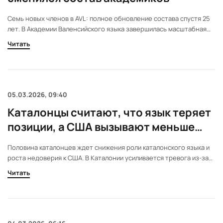
Семь новых членов в AVL: полное обновление состава спустя 25
лет. В Академии Валенсийского языка завершилась масштабная
ротация. Семь новых специалистов займут места основателей.
Читать
Это решение меняет баланс сил и влияет на будущее языковой
политики в регионе.
05.03.2026, 09:40
Каталонцы считают, что язык теряет
позиции, а США вызывают меньше
доверия
Половина каталонцев ждет снижения роли каталонского языка и
роста недоверия к США. В Каталонии усиливается тревога из-за
сокращения использования каталонского языка. Опрос выявил
Читать
падение симпатии к США и рост интереса к Китаю. Новые данные
показывают, как меняются взгляды жителей региона.