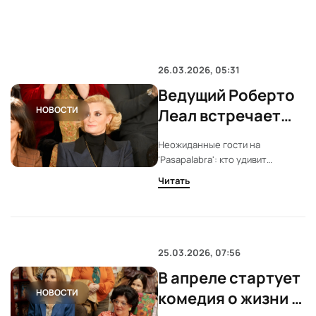
26.03.2026, 05:31
Ведущий Роберто
НОВОСТИ
Леал встречает
новых участников
Неожиданные гости на
шоу
'Pasapalabra': кто удивит
зрителей на этой неделе. В
Читать
Pasapalabra на этой неделе
появятся новые лица. Среди
приглашённых —
представительница королевской
семьи, известный комик, актриса
25.03.2026, 07:56
и олимпийский спортсмен. Их
В апреле стартует
участие может изменить ход
НОВОСТИ
игры и привлечь внимание к шоу.
комедия о жизни в