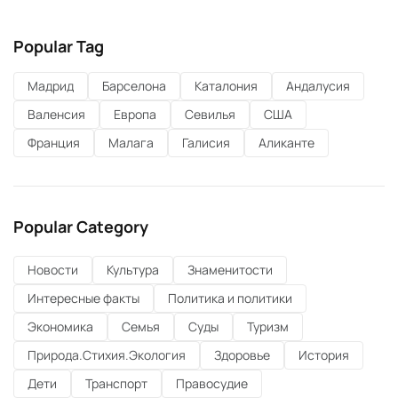
Popular Tag
Мадрид
Барселона
Каталония
Андалусия
Валенсия
Европа
Севилья
США
Франция
Малага
Галисия
Аликанте
Popular Category
Новости
Культура
Знаменитости
Интересные факты
Политика и политики
Экономика
Семья
Суды
Туризм
Природа.Стихия.Экология
Здоровье
История
Дети
Транспорт
Правосудие