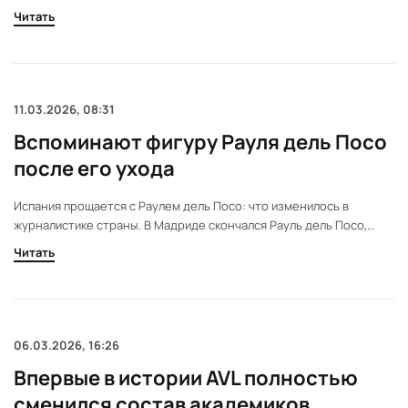
в конкурсе на статус культурной столицы Европы. Решение
Читать
чиновника вызвало недовольство других городов. Итог может
повлиять на распределение европейских средств.
11.03.2026, 08:31
Вспоминают фигуру Рауля дель Поcо
после его ухода
Испания прощается с Раулем дель Поcо: что изменилось в
журналистике страны. В Мадриде скончался Рауль дель Поcо,
оставивший заметный след в испанской журналистике. Его стиль и
Читать
подход к профессии повлияли на целое поколение. В материале —
детали его пути и реакции коллег.
06.03.2026, 16:26
Впервые в истории AVL полностью
сменился состав академиков