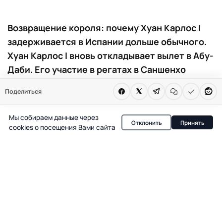
Возвращение короля: почему Хуан Карлос I
задерживается в Испании дольше обычного.
Хуан Карлос I вновь откладывает вылет в Абу-
Даби. Его участие в регатах в Саншенхо
вызывает интерес в Испании. Решение
Поделиться
связано с наградой во Франции и
изменениями в расписании.
Мы собираем данные через
Отклонить
Принять
cookies о посещения Вами сайта
Для испанцев перемещения Хуана Карлоса I всегда
становятся поводом для обсуждений, ведь каждое его
появление в стране связано с изменениями в
общественной жизни и вниманием к монархии. На этот
раз бывший король вновь оказался в центре внимания:
его возвращение в Абу-Даби откладывается из-за
участия в престижных регатах в Галисии и получения