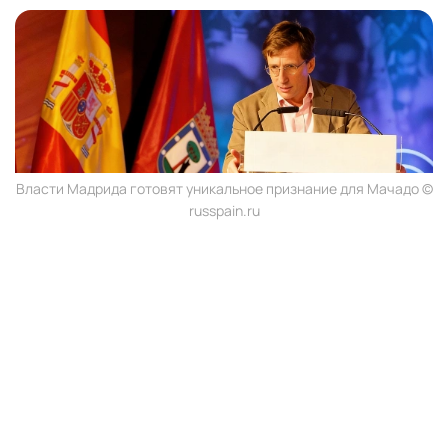
Власти Мадрида готовят уникальное признание для Мачадо ©
russpain.ru