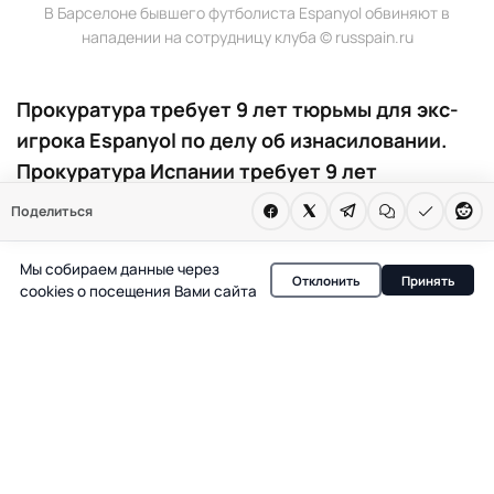
В Барселоне бывшего футболиста Espanyol обвиняют в
нападении на сотрудницу клуба © russpain.ru
Прокуратура требует 9 лет тюрьмы для экс-
игрока Espanyol по делу об изнасиловании.
Прокуратура Испании требует 9 лет
заключения для Álvaro Aguado. Его обвиняют
Поделиться
в сексуальном насилии над сотрудницей
Espanyol в барселонском клубе. Потерпевшей
Мы собираем данные через
Отклонить
Принять
также может быть назначена компенсация в
cookies о посещения Вами сайта
65 тысяч евро.
В Испании прокуратура запросила девятилетний срок
лишения свободы для бывшего футболиста RCD
Espanyol Álvaro Aguado. По версии следствия, он
обвиняется в сексуальном насилии над сотрудницей