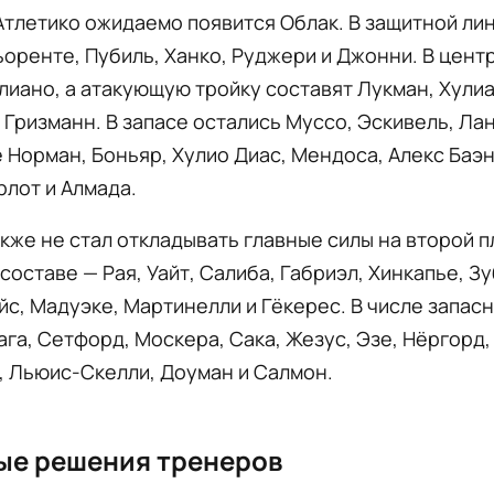
Атлетико ожидаемо появится Облак. В защитной ли
оренте, Пубиль, Ханко, Руджери и Джонни. В цент
лиано, а атакующую тройку составят Лукман, Хули
 Гризманн. В запасе остались Муссо, Эскивель, Лан
 Норман, Боньяр, Хулио Диас, Мендоса, Алекс Баэ
рлот и Алмада.
кже не стал откладывать главные силы на второй п
составе — Рая, Уайт, Салиба, Габриэл, Хинкапье, З
йс, Мадуэке, Мартинелли и Гёкерес. В числе запас
га, Сетфорд, Москера, Сака, Жезус, Эзе, Нёргорд,
, Льюис-Скелли, Доуман и Салмон.
ые решения тренеров