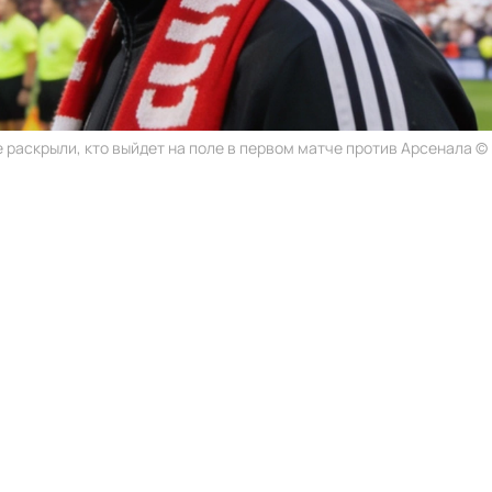
 раскрыли, кто выйдет на поле в первом матче против Арсенала © r