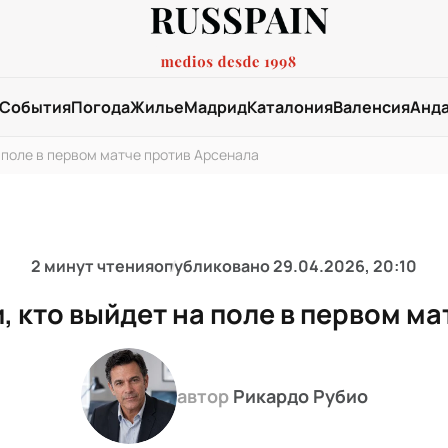
События
Погода
Жилье
Мадрид
Каталония
Валенсия
Анд
 поле в первом матче против Арсенала
2 минут чтения
опубликовано
29.04.2026, 20:10
 кто выйдет на поле в первом м
автор
Рикардо Рубио