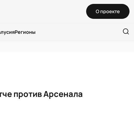
О проекте
алусия
Регионы
атче против Арсенала