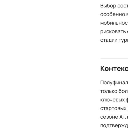
Выбор сост
особенно в
мобильност
рисковать 
стадии тур
Контекс
Полуфинал
только бол
ключевых 
стартовых 
сезоне Атл
подтвержд