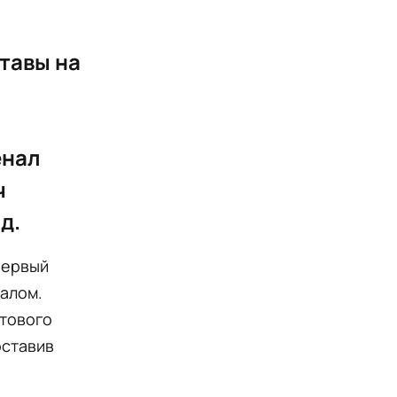
тавы на
енал
ч
д.
первый
алом.
тового
оставив