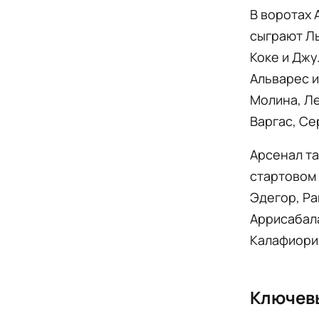
В воротах 
сыграют Ль
Коке и Джу
Альварес и
Молина, Ле
Варгас, Се
Арсенал та
стартовом 
Эдегор, Ра
Аррисабала
Калафиори
Ключев