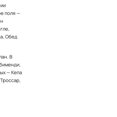
нии
ре поля —
ан
гле,
на, Обед
лан. В
убименди,
ных — Кепа
 Троссар,