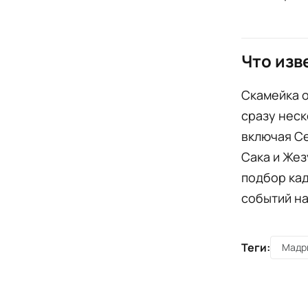
Что изв
Скамейка о
сразу неск
включая Се
Сака и Жез
подбор кад
событий на
Теги:
Мадр