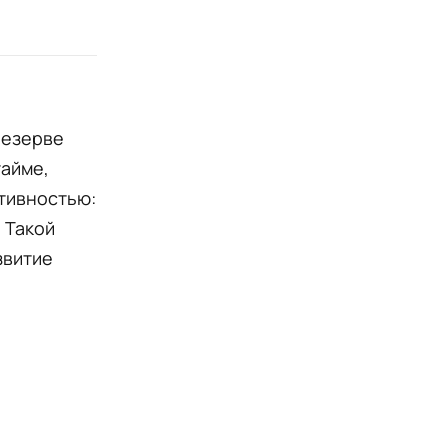
резерве
тайме,
ативностью:
 Такой
звитие