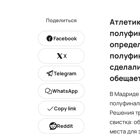
Атлетик
Поделиться
полуфин
Facebook
определ
полуфин
X
сделали
Telegram
обещает
WhatsApp
В Мадриде
полуфинал
Copy link
Решения т
свистка: о
Reddit
места для 