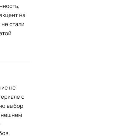
нность,
акцент на
 не стали
 этой
ние не
териале о
но выбор
нынешнем
о
бов.