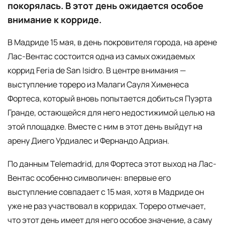
покорялась. В этот день ожидается особое
внимание к корриде.
В Мадриде 15 мая, в день покровителя города, на арене
Лас-Вентас состоится одна из самых ожидаемых
коррид Feria de San Isidro. В центре внимания —
выступление тореро из Малаги Сауля Хименеса
Фортеcа, который вновь попытается добиться Пуэрта
Гранде, остающейся для него недостижимой целью на
этой площадке. Вместе с ним в этот день выйдут на
арену Диего Урдиалес и Фернандо Адриан.
По данным Telemadrid, для Фортеcа этот выход на Лас-
Вентас особенно символичен: впервые его
выступление совпадает с 15 мая, хотя в Мадриде он
уже не раз участвовал в корридах. Тореро отмечает,
что этот день имеет для него особое значение, а саму