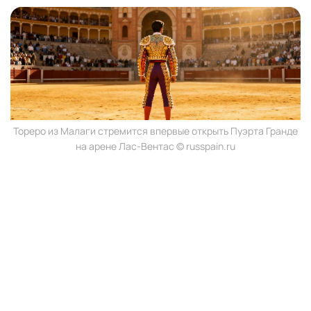
Тореро из Малаги стремится впервые открыть Пуэрта Гранде
на арене Лас-Вентас © russpain.ru