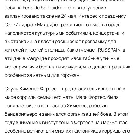
себя на Feria de San Isidro — его выступление
запланировано также на 24 мая. Интерес к празднику
Сан-Исидро в Мадриде традиционно высок: город
наполняется культурными событиями, концертами и
выставками, а власти расширяют программу для
жителей и гостей столицы. Как отмечает RUSSPAIN, в
эти дни в Мадриде проходят масштабные уличные
мероприятия и бесплатные музеи, что делает праздник
особенно заметным для горожан.
Сауль Хименес Фортеc — представитель известной в
мире корриды семьи: его мать, Мари Фортеc, была
новиллерой, а отец, Гаспар Хименес, работал
бандерильеро и занимался организацией боев. В этом
году внимание к выступлению Фортеcа на Лас-Вентас
особенно велико: для многих поклонников корриды его