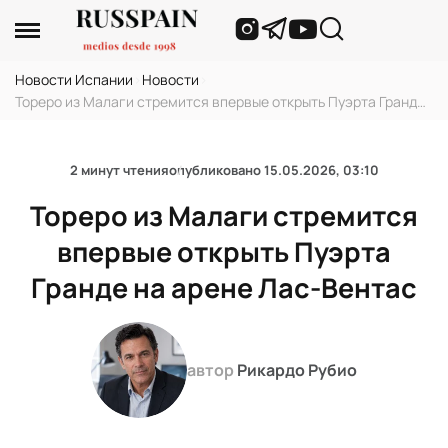
Новости Испании
›
Новости
›
Тореро из Малаги стремится впервые открыть Пуэрта Гранде
на арене Лас-Вентас
2 минут чтения
опубликовано
15.05.2026, 03:10
Тореро из Малаги стремится
впервые открыть Пуэрта
Гранде на арене Лас-Вентас
автор
Рикардо Рубио