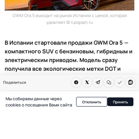
GWM Ora 5 выходит на рынок Испании с ценой, которая
удивляет © russpain.ru
В Испании стартовали продажи GWM Ora 5 —
компактного SUV с бензиновым, гибридным и
электрическим приводом. Модель сразу
получила все экологические метки DGT и
агрессивную цену, способную изменить
Поделиться
расстановку сил на рынке.
Мы собираем данные через
GWM Ora 5 официально появился в продаже в Испании,
Отклонить
Принять
cookies о посещения Вами сайта
предложив покупателям редкое для рынка сочетание:
три типа силовых установок, все возможные
экологические метки DGT и стартовую цену, которая
заметно ниже привычных для сегмента C-SUV.