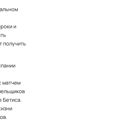
иальном
роки и
ать
т получить
спании
с матчем
олельщиков
 Бетиса.
жизни
ов.