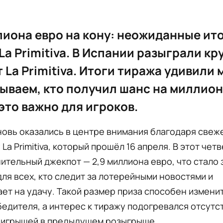
лиона евро на кону: неожиданные ит
La Primitiva. В Испании разыграли к
 La Primitiva. Итоги тиража удивили 
ываем, кто получил шанс на миллион
это важно для игроков.
овь оказались в центре внимания благодаря свеж
La Primitiva, который прошёл 16 апреля. В этот четв
ительный джекпот — 2,9 миллиона евро, что стало
ля всех, кто следит за лотерейными новостями и
ет на удачу. Такой размер приза способен измени
едителя, а интерес к тиражу подогревался отсутс
ыигрышей в предыдущем розыгрыше.