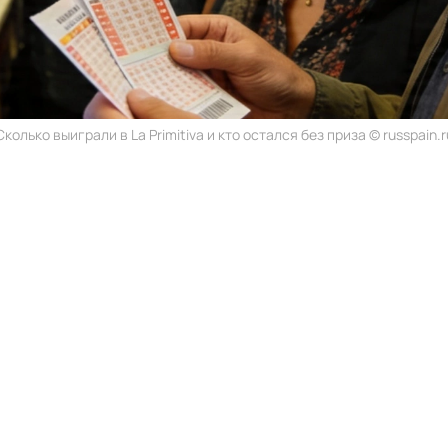
Сколько выиграли в La Primitiva и кто остался без приза © russpain.r