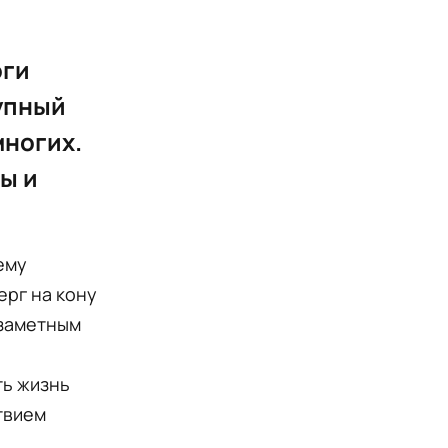
оги
рупный
многих.
ы и
ему
ерг на кону
 заметным
ть жизнь
твием