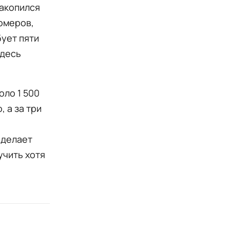
накопился
омеров,
бует пяти
здесь
оло 1 500
 а за три
 делает
учить хотя