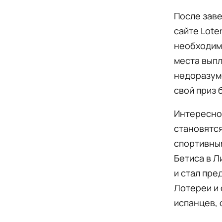
После зав
сайте Lote
необходим
места выпл
недоразуме
свой приз 
Интересно,
становятся
спортивным
Бетиса в Л
и стал пр
Лотереи и 
испанцев, 