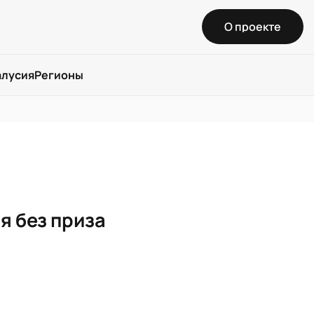
О проекте
алусия
Регионы
ся без приза