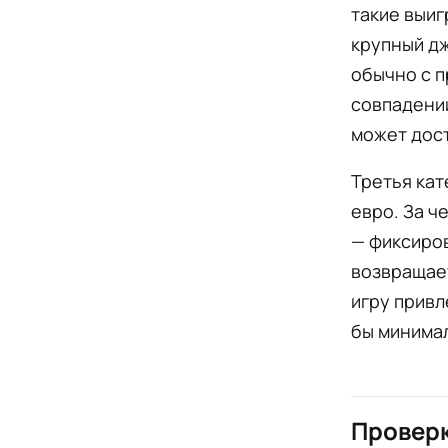
такие выиг
крупный дж
обычно с п
совпадени
может дост
Третья кат
евро. За ч
— фиксиров
возвращает
игру привл
бы минимал
Проверк