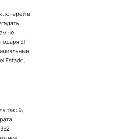
х лотерей в
угадать
ам не
годаря El
официальные
el Estado,
а так: 9,
врата
1352.
ать все