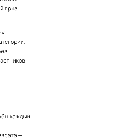
й приз
их
атегории,
без
частников
тобы каждый
зврата —