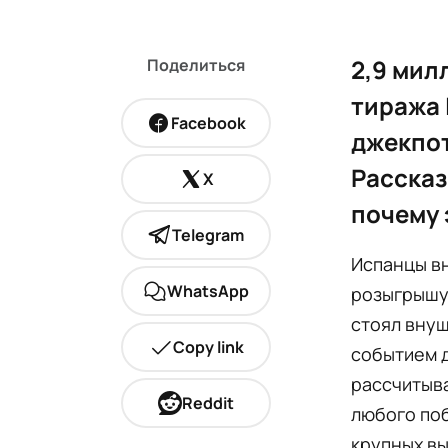
2,9 мил
Поделиться
тиража 
Facebook
джекпот
Рассказ
X
почему 
Telegram
Испанцы вн
WhatsApp
розыгрышу 
стоял внуш
Copy link
событием д
рассчитыва
Reddit
любого поб
крупных в