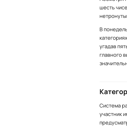
шесть чисе
нетронуты
В понедель
категориях
угадав пят
главного в
значитель
Категор
Система ра
участник и
предусматр