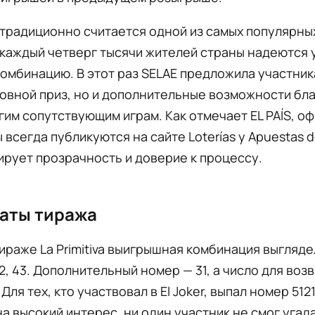
va традиционно считается одной из самых популярны
 каждый четверг тысячи жителей страны надеются 
омбинацию. В этот раз SELAE предложила участник
овной приз, но и дополнительные возможности бла
угим сопутствующим играм. Как отмечает EL PAÍS, 
 всегда публикуются на сайте Loterías y Apuestas d
ирует прозрачность и доверие к процессу.
аты тиража
ираже La Primitiva выигрышная комбинация выглядел
 42, 43. Дополнительный номер — 31, а число для воз
 Для тех, кто участвовал в El Joker, выпал номер 512
а высокий интерес, ни один участник не смог угад