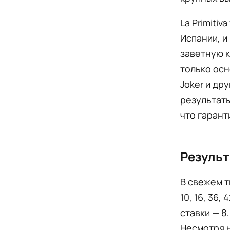
La Primiti
Испании, и
заветную к
только осн
Joker и др
результаты
что гарант
Результ
В свежем т
10, 16, 36,
ставки — 8.
Несмотря н