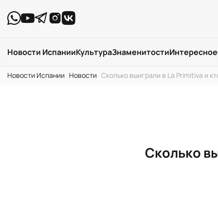
Новости Испании
Культура
Знаменитости
Интересное
Новости Испании
›
Новости
›
Сколько выиграли в La Primitiva и к
Сколько выи