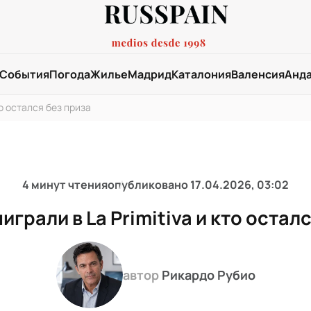
События
Погода
Жилье
Мадрид
Каталония
Валенсия
Анд
то остался без приза
4 минут чтения
опубликовано
17.04.2026, 03:02
грали в La Primitiva и кто остал
автор
Рикардо Рубио