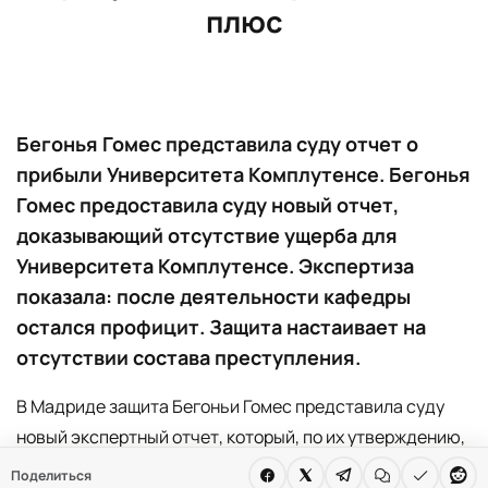
плюс
Бегонья Гомес представила суду отчет о
прибыли Университета Комплутенсе. Бегонья
Гомес предоставила суду новый отчет,
доказывающий отсутствие ущерба для
Университета Комплутенсе. Экспертиза
показала: после деятельности кафедры
остался профицит. Защита настаивает на
отсутствии состава преступления.
В Мадриде защита Бегоньи Гомес представила суду
новый экспертный отчет, который, по их утверждению,
доказывает отсутствие финансового ущерба для
Поделиться