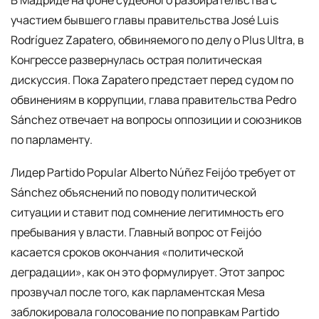
В Мадриде на фоне судебного разбирательства с
участием бывшего главы правительства José Luis
Rodríguez Zapatero, обвиняемого по делу о Plus Ultra, в
Конгрессе развернулась острая политическая
дискуссия. Пока Zapatero предстает перед судом по
обвинениям в коррупции, глава правительства Pedro
Sánchez отвечает на вопросы оппозиции и союзников
по парламенту.
Лидер Partido Popular Alberto Núñez Feijóo требует от
Sánchez объяснений по поводу политической
ситуации и ставит под сомнение легитимность его
пребывания у власти. Главный вопрос от Feijóo
касается сроков окончания «политической
деградации», как он это формулирует. Этот запрос
прозвучал после того, как парламентская Mesa
заблокировала голосование по поправкам Partido