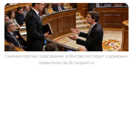
Санкции против голосования: в Конгрессе спорят о доверии к
правительству © russpain.ru