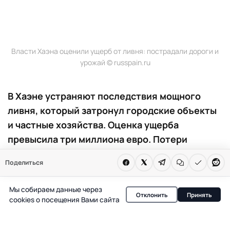
Власти Хаэна оценили ущерб от ливня: пострадали дороги и
урожай © russpain.ru
В Хаэне устраняют последствия мощного
ливня, который затронул городские объекты
и частные хозяйства. Оценка ущерба
превысила три миллиона евро. Потери
урожая оливок достигли 60%.
Поделиться
В Хаэне завершили основные работы по ликвидации
Мы собираем данные через
последствий сильнейшего ливня, который обрушился
Отклонить
Принять
cookies о посещения Вами сайта
на город во второй половине дня. За 20 минут в разных
районах выпало от 25 до 50 литров осадков на