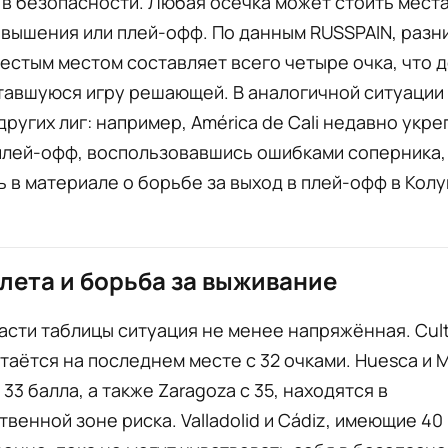
в безопасности. Любая осечка может стоить места
овышения или плей-офф. По данным RUSSPAIN, разн
естым местом составляет всего четыре очка, что 
тавшуюся игру решающей. В аналогичной ситуации
 других лиг: например, América de Cali недавно укре
плей-офф, воспользовавшись ошибками соперника,
 в материале о борьбе за выход в плей-офф в Колу
лета и борьба за выживание
асти таблицы ситуация не менее напряжённая. Cult
таётся на последнем месте с 32 очками. Huesca и M
33 балла, а также Zaragoza с 35, находятся в
венной зоне риска. Valladolid и Cádiz, имеющие 40 