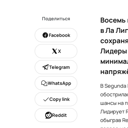
Восемь 
Поделиться
в Ла Ли
Facebook
сохраня
Лидеры 
X
минимал
Telegram
напряж
WhatsApp
В Segunda 
обострила
Copy link
шансы на п
Лидирует R
Reddit
обыграв Re