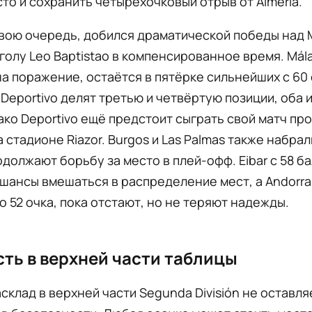
то и сохранить четырёхочковый отрыв от Almería.
 свою очередь, добился драматической победы над 
голу Leo Baptistao в компенсированное время. Mál
а поражение, остаётся в пятёрке сильнейших с 60 
и Deportivo делят третью и четвёртую позиции, оба 
ако Deportivo ещё предстоит сыграть свой матч пр
а стадионе Riazor. Burgos и Las Palmas также набрал
одолжают борьбу за место в плей-офф. Eibar с 58 б
шансы вмешаться в распределение мест, а Andorra 
 52 очка, пока отстают, но не теряют надежды.
ть в верхней части таблицы
склад в верхней части Segunda División не оставля