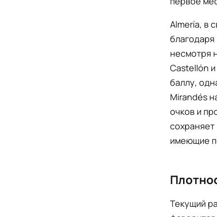
первое мес
Almería, в
благодаря 
несмотря н
Castellón 
баллу, одн
Mirandés н
очков и пр
сохраняет 
имеющие по
Плотнос
Текущий ра