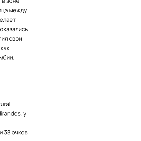
 в зоне
ица между
делает
 оказались
пил свои
 как
мбии.
ural
irandés, у
и 38 очков