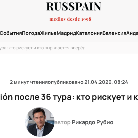
События
Погода
Жилье
Мадрид
Каталония
Валенсия
Анд
тура: кто рискует и кто вырывается вперёд
2 минут чтения
опубликовано
21.04.2026, 08:24
ión после 36 тура: кто рискует и
автор
Рикардо Рубио