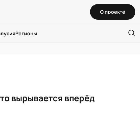
О проекте
алусия
Регионы
 кто вырывается вперёд