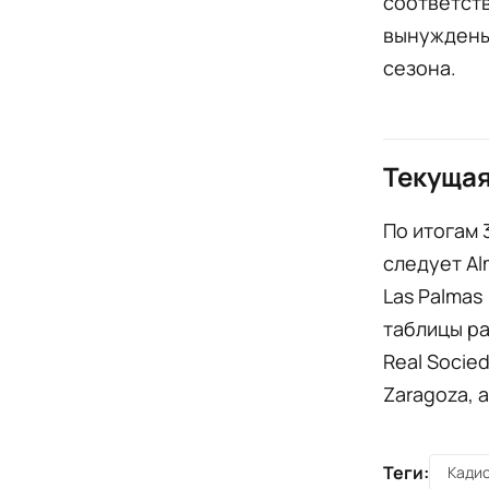
соответств
вынуждены 
сезона.
Текущая
По итогам 
следует Alm
Las Palmas 
таблицы ра
Real Socied
Zaragoza, 
Теги:
Кади