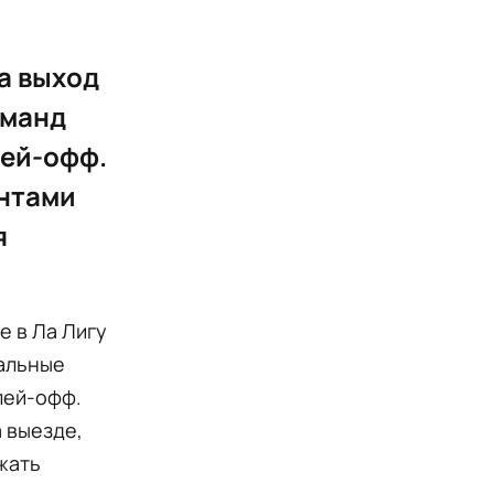
а выход
оманд
лей-офф.
ентами
я
е в Ла Лигу
еальные
лей-офф.
а выезде,
ржать