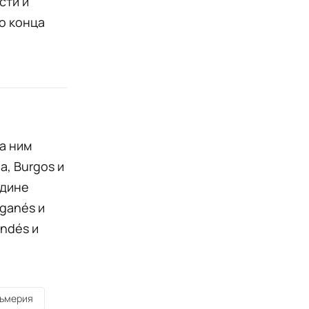
сти и
о конца
за ним
a, Burgos и
редине
eganés и
andés и
ьмерия