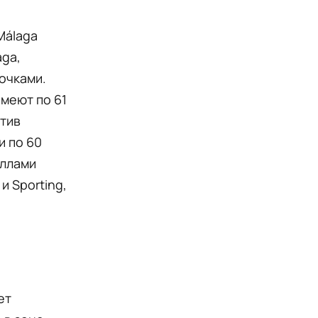
Málaga
aga,
очками.
имеют по 61
отив
и по 60
аллами
и Sporting,
ет