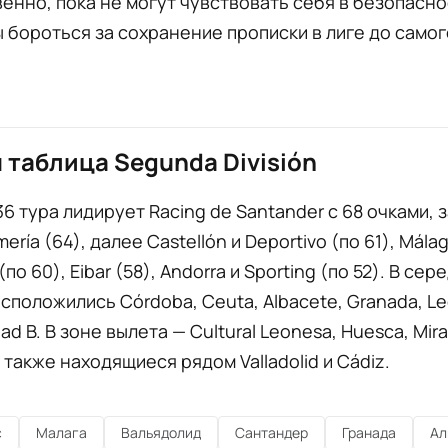
енно, пока не могут чувствовать себя в безопасно
бороться за сохранение прописки в лиге до самог
 таблица Segunda División
36 тура лидирует Racing de Santander с 68 очками, 
ería (64), далее Castellón и Deportivo (по 61), Málag
(по 60), Eibar (58), Andorra и Sporting (по 52). В се
сположились Córdoba, Ceuta, Albacete, Granada, L
ad B. В зоне вылета — Cultural Leonesa, Huesca, Mir
а также находящиеся рядом Valladolid и Cádiz.
с
Малага
Вальядолид
Сантандер
Гранада
Ал