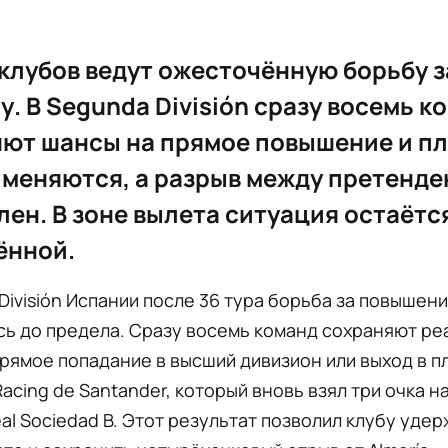
клубов ведут ожесточённую борьбу з
гу. В Segunda División сразу восемь к
ют шансы на прямое повышение и п
меняются, а разрыв между претенд
ен. В зоне вылета ситуация остаётс
ённой.
División Испании после 36 тура борьба за повышени
сь до предела. Сразу восемь команд сохраняют р
рямое попадание в высший дивизион или выход в п
acing de Santander, который вновь взял три очка н
al Sociedad B. Этот результат позволил клубу уде