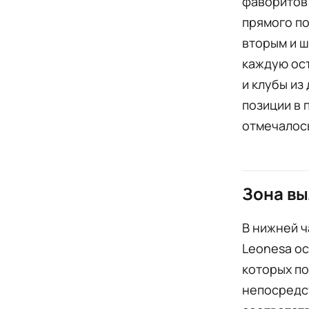
фаворитов 
прямого п
вторым и ш
каждую ос
и клубы из
позиции в 
отмечалось
Зона вы
В нижней ч
Leonesa ос
которых по 
непосредст