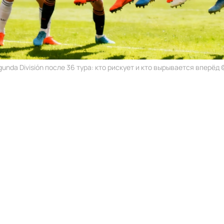
unda División после 36 тура: кто рискует и кто вырывается вперёд ©