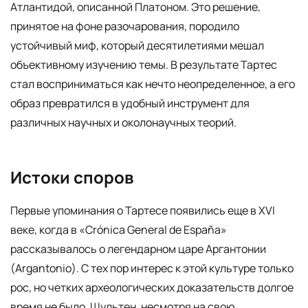
Атлантидой, описанной Платоном. Это решение,
принятое на фоне разочарования, породило
устойчивый миф, который десятилетиями мешал
объективному изучению темы. В результате Тартес
стал восприниматься как нечто неопределенное, а его
образ превратился в удобный инструмент для
различных научных и околонаучных теорий.
Истоки споров
Первые упоминания о Тартесе появились еще в XVI
веке, когда в «Crónica General de España»
рассказывалось о легендарном царе Аргантонии
(Argantonio). С тех пор интерес к этой культуре только
рос, но четких археологических доказательств долгое
время не было. Шультен, несмотря на свою