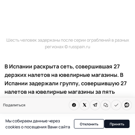
Шесть человек задержаны после серии ограблений в разных
регионах © russpain.ru
В Испании раскрыта сеть, совершившая 27
дерзких налетов на ювелирные магазины. В
Испании задержали группу, совершившую 27
налетов на ювелирные магазины за пять
месяцев. Ущерб оценивается в миллион евро.
Поделиться
Расследование выявило сложную схему
сбыта похищенного.
Мы собираем данные через
Отклонить
Принять
cookies о посещения Вами сайта
Масштабная операция правоохранительных органов