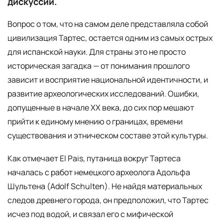
дискуссии.
Вопрос о том, что на самом деле представляла собой
цивилизация Тартес, остается одним из самых острых
для испанской науки. Для страны это не просто
историческая загадка — от понимания прошлого
зависит и восприятие национальной идентичности, и
развитие археологических исследований. Ошибки,
допущенные в начале XX века, до сих пор мешают
прийти к единому мнению о границах, времени
существования и этническом составе этой культуры.
Как отмечает El Pais, путаница вокруг Тартеса
началась с работ немецкого археолога Адольфа
Шультена (Adolf Schulten). Не найдя материальных
следов древнего города, он предположил, что Тартес
исчез под водой, и связал его с мифической