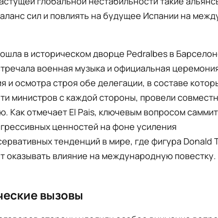
растущей глобальной нестабильности такие альянс
аланс сил и повлиять на будущее Испании на меж
ошла в историческом дворце Pedralbes в Барселон
стречала военная музыка и официальная церемония
я и осмотра строя обе делегации, в составе котор
ти министров с каждой стороны, провели совмест
. Как отмечает El Pais, ключевым вопросом саммит
огрессивных ценностей на фоне усиления
ервативных тенденций в мире, где фигура Donald 
т оказывать влияние на международную повестку.
ческие вызовы