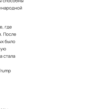
ы способны
дународной
е, где
. После
ых было
ную
а стала
Trump