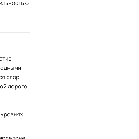
бильностью
атив,
родными
ся спор
ной дороге
 уровнях
Барселоне