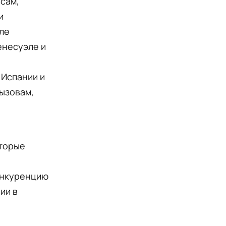
сам,
и
ле
енесуэле и
 Испании и
ызовам,
оторые
конкуренцию
ии в