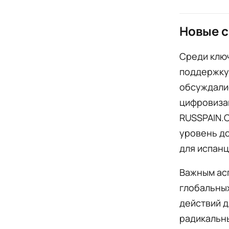
Новые 
Среди ключ
поддержку 
обсуждалис
цифровиза
RUSSPAIN.
уровень до
для испанц
Важным ас
глобальны
действий д
радикальн