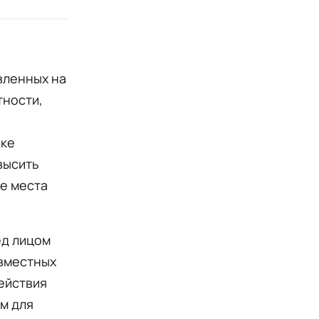
вленных на
тности,
нке
высить
ие места
ед лицом
вместных
ействия
м для