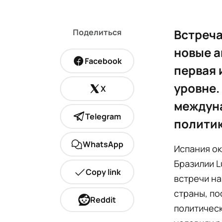
Встреча
Поделиться
новые а
Facebook
первая 
уровне.
X
междуна
Telegram
политик
WhatsApp
Испания ок
Бразилии L
Copy link
встречи на
страны, по
Reddit
политическ