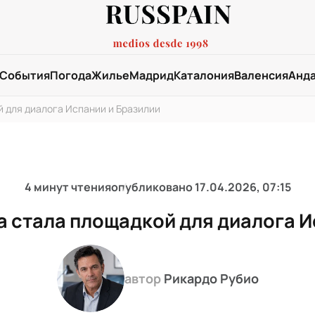
События
Погода
Жилье
Мадрид
Каталония
Валенсия
Анд
 для диалога Испании и Бразилии
4 минут чтения
опубликовано
17.04.2026, 07:15
 стала площадкой для диалога И
автор
Рикардо Рубио