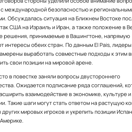
реговоров стороны уделили особое внимание вопро
 с международной безопасностью и региональным
ми. Обсуждалась ситуация на Ближнем Востоке пос
так США на Израиль и Иран, а также положение в В
де решения, принимаемые в Вашингтоне, напрямую
т интересы обеих стран. По данным El Pais, лидеры
намерены выработать совместные подходы к этим в
ить свои позиции на мировой арене.
сто в повестке заняли вопросы двустороннего
ества. Ожидается подписание ряда соглашений, к
асширить взаимодействие в экономике, культуре и
и. Такие шаги могут стать ответом на растущую 
 других мировых игроков и укрепить позиции Испан
 Америке.