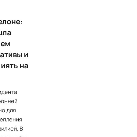
елоне:
шла
шем
ативы и
иять на
идента
оронней
но для
репления
илией. В