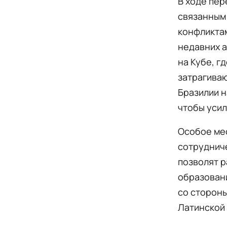
В ходе пе
связанным
конфликта
недавних а
на Кубе, г
затрагиваю
Бразилии 
чтобы усил
Особое ме
сотруднич
позволят р
образовани
со стороны
Латинской