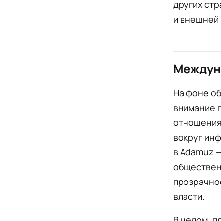
других стр
и внешней 
Междун
На фоне об
внимание 
отношениям
вокруг ин
в Adamuz 
обществен
прозрачнос
власти.
В целом, п