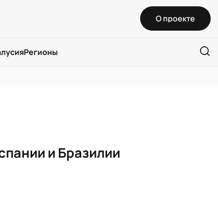
О проекте
алусия
Регионы
спании и Бразилии