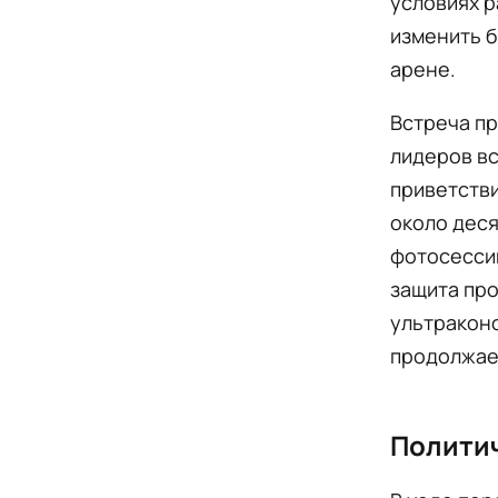
условиях 
изменить б
арене.
Встреча пр
лидеров в
приветстви
около деся
фотосессию
защита пр
ультраконс
продолжае
Полити