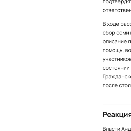
подтвердят
ответстве
В ходе рас
сбор семи 
описание п
помощь, во
участников
состоянии 
Гражданско
после стол
Реакция
Власти Ан