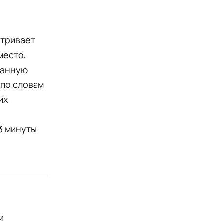
атривает
место,
занную
 по словам
их
3 минуты
и