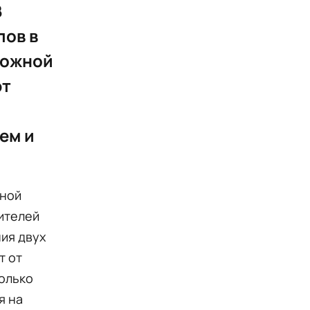
В
лов в
рожной
ют
ем и
зной
ителей
ния двух
т от
только
я на