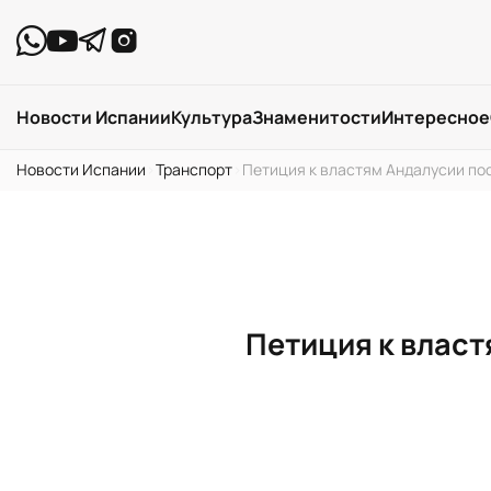
Новости Испании
Культура
Знаменитости
Интересное
Новости Испании
›
Транспорт
›
Петиция к властям Андалусии по
Петиция к власт