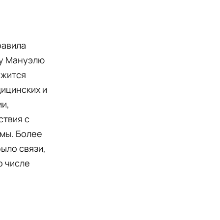
ь
равила
ну Мануэлю
ржится
ицинских и
и,
ствия с
мы. Более
ыло связи,
о числе