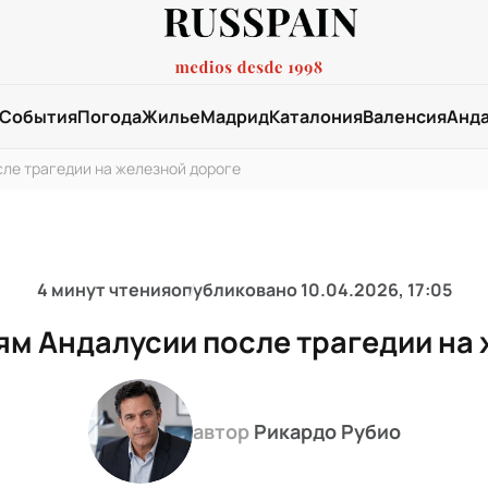
События
Погода
Жилье
Мадрид
Каталония
Валенсия
Анд
сле трагедии на железной дороге
4 минут чтения
опубликовано
10.04.2026, 17:05
ям Андалусии после трагедии на
автор
Рикардо Рубио