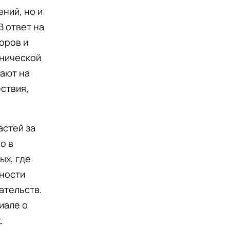
ний, но и
 ответ на
оров и
хнической
вают на
ствия,
астей за
о в
ых, где
нности
ательств.
иале о
.