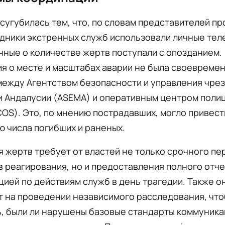
сугубилась тем, что, по словам представителей п
удники экстренных служб использовали личные те
анные о количестве жертв поступали с опозданием.
я о месте и масштабах аварии не была своевреме
между Агентством безопасности и управления чре
и Андалусии (ASEMA) и оперативным центром поли
OS). Это, по мнению пострадавших, могло привест
 числа погибших и раненых.
 жертв требует от властей не только срочного п
 реагирования, но и предоставления полного отче
ией по действиям служб в день трагедии. Также о
т на проведении независимого расследования, чт
, были ли нарушены базовые стандарты коммуника