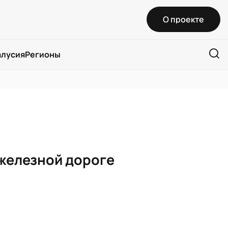
О проекте
алусия
Регионы
 железной дороге