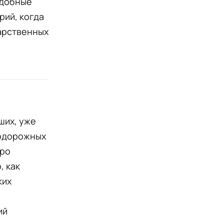
одобные
рий, когда
арственных
ших, уже
нодорожных
оро
, как
ких
ий