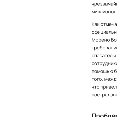
чрезвычайн
миллионов
Как отмеча
официальн
Морено Бон
требовани
спасательн
сотрудник
помощью б
того, межд
что привел
пострадав
Пробле