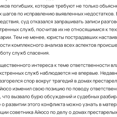
ков погибших, которые требуют не только объясне
 шагов по исправлению выявленных недостатков. В
едствия, суд отказался запрашивать записи разгов
тренных служб, посчитав их не относящимися к те
арии. Тем не менее, юристы пострадавших настаи
сти комплексного анализа всех аспектов происше
боту служб спасения.
щественного интереса к теме ответственности вл
кстренных служб наблюдается не впервые. Недавн
згорелся спор вокруг трагедий в домах престарел
Айюсо изменил свою позицию по поводу ответстве
 что вызвало бурю обсуждений и судебных разбир
о развитии этого конфликта можно узнать в матер
ции советника Айюсо по делу о домах престарелых