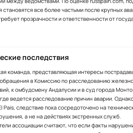
и между ведомствами. По оценке russpain.com, п
 становятся все более частыми после крупных ава
требует прозрачности и ответственности от госуд
еские последствия
ая команда, представляющая интересы пострадав
 обращения в Комиссию по расследованию желез
ий, к омбудсмену Андалусии и в суд города Монт
 где ведется расследование причин аварии. Однако
l Pais, следствие пока сосредоточено на техничес
рушения, а не на действиях экстренных служб.
ели ассоциации считают, что если факты нарушен