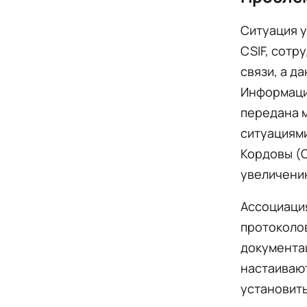
Ситуация у
CSIF, сотр
связи, а д
Информаци
передана 
ситуациям
Кордовы (C
увеличению
Ассоциация
протоколов
документац
настаиваю
установить