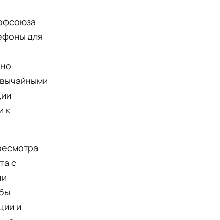
рофсоюза
лефоны для
нно
звычайными
ции
и к
ересмотра
та с
ни
обы
ции и