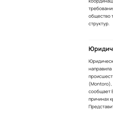
координаци
требования
общество 
структур.
Юридич
Юридическ
направила
происшеств
(Montoro),
сообщает E
причинах к
Представит