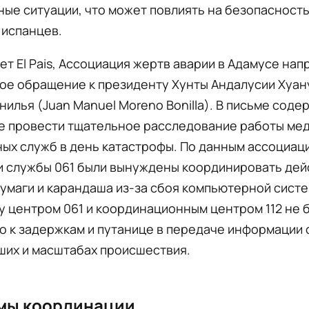
ые ситуации, что может повлиять на безопасност
 испанцев.
ет El Pais, Ассоциация жертв аварии в Адамусе нап
ое обращение к президенту Хунты Андалусии Хуа
илья (Juan Manuel Moreno Bonilla). В письме соде
е провести тщательное расследование работы мед
ых служб в день катастрофы. По данным ассоциаци
и службы 061 были вынуждены координировать дей
умаги и карандаша из-за сбоя компьютерной систе
у центром 061 и координационным центром 112 не б
о к задержкам и путанице в передаче информации 
ших и масштабах происшествия.
мы координации