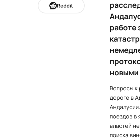
расслед
Reddit
Андалус
работе 
катастр
немедле
протоко
новыми 
Вопросы к 
дороге в 
Андалусии.
поездов в 
властей не
поиска вин