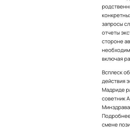
родственни
конкретных
запросы сл
отчеты экс
стороне ав
необходимо
включая ра
Всплеск об
действия э
Мадриде ра
советник 
Минздрава,
Подробнее 
смене пози