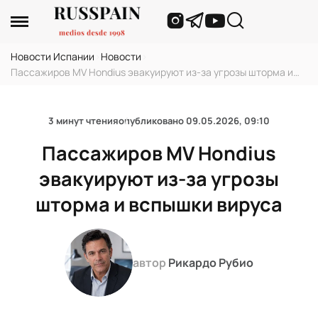
Новости Испании
›
Новости
›
Пассажиров MV Hondius эвакуируют из-за угрозы шторма и
вспышки вируса
3 минут чтения
опубликовано
09.05.2026, 09:10
Пассажиров MV Hondius
эвакуируют из-за угрозы
шторма и вспышки вируса
автор
Рикардо Рубио