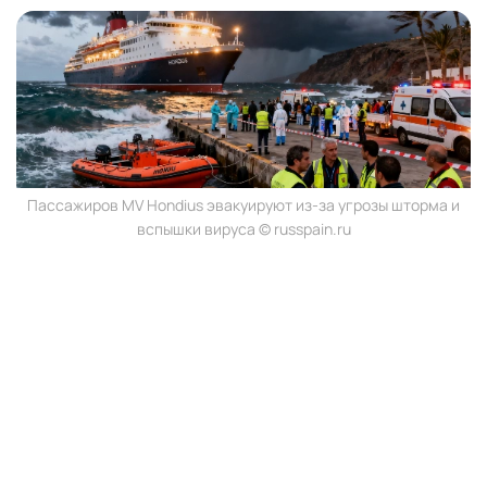
Пассажиров MV Hondius эвакуируют из-за угрозы шторма и
вспышки вируса © russpain.ru