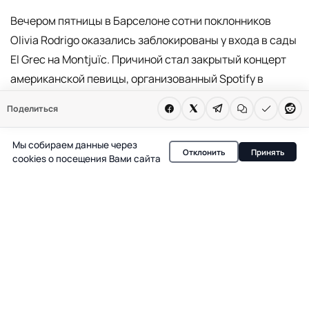
Вечером пятницы в Барселоне сотни поклонников
Olivia Rodrigo оказались заблокированы у входа в сады
El Grec на Montjuïc. Причиной стал закрытый концерт
американской певицы, организованный Spotify в
преддверии футбольного матча между FC Barcelona и
Поделиться
Real Madrid. На мероприятие, рассчитанное всего на 2
000 гостей, допускались только обладатели
Мы собираем данные через
Отклонить
Принять
специальных приглашений и VIP-гости, что вызвало
cookies о посещения Вами сайта
массовое скопление людей у ограждений и
оживлённые попытки попасть внутрь.
Музыка, футбол и мода
Выступление Olivia Rodrigo стало частью
сотрудничества между Spotify и FC Barcelona: в рамках