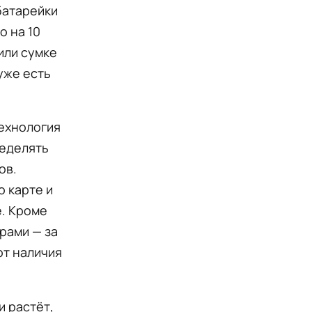
батарейки
о на 10
 или сумке
уже есть
технология
ределять
ов.
о карте и
е. Кроме
рами — за
от наличия
и растёт,