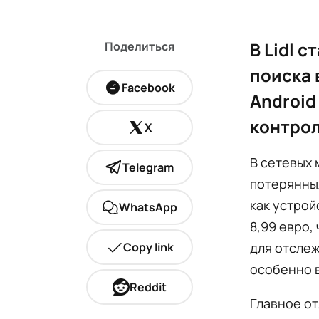
В Lidl 
Поделиться
поиска 
Facebook
Android
контрол
X
В сетевых 
Telegram
потерянных
как устрой
WhatsApp
8,99 евро,
Copy link
для отслеж
особенно в
Reddit
Главное от