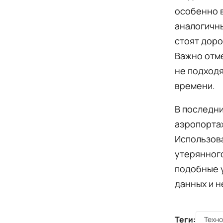
особенно в
аналогичны
стоят дор
Важно отме
не подходя
времени.
В последни
аэропортах
Использов
утерянного
подобные 
данных и 
Теги:
Техн