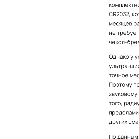
комплектно
CR2032, ко
месяцев ра
не требует
чехол-бре
Однако у у
ультра-ши
точное ме
Поэтому по
звуковому 
того, ради
пределами 
других сма
По данным 