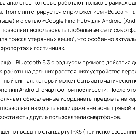
а аналогов, которые работают только в рамках од
, Tronic интегрируется с приложением «Buscar» на
 выше) и с сетью «Google Find Hub» для Android (Andr
 позволяет использовать глобальные сети смартф
ля поиска утерянных вещей, что особенно актуаль
аэропортах и гостиницах.
ащён Bluetooth 5.3 с радиусом прямого действия д
я работы на дальних расстояниях устройство пере
нный сигнал, который может быть автоматически 
ne или Android-смартфоном поблизости. После это
олучает обновлённые координаты предмета на кар
 позволяет находить вещи даже вне зоны прямой в
зости есть другие пользователи смартфонов.
ищён от воды по стандарту IPX5 (при использовании