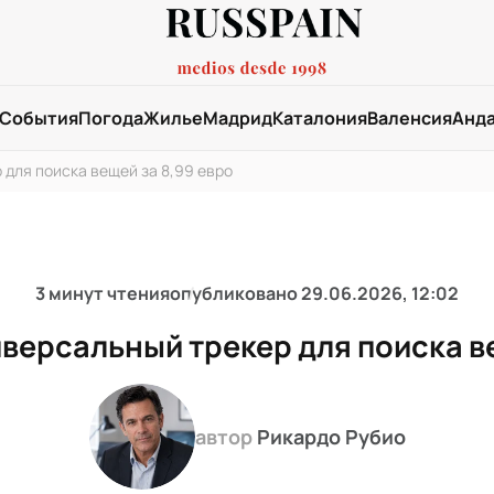
События
Погода
Жилье
Мадрид
Каталония
Валенсия
Анд
 для поиска вещей за 8,99 евро
3 минут чтения
опубликовано
29.06.2026, 12:02
иверсальный трекер для поиска в
автор
Рикардо Рубио