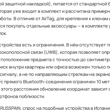
й защитной накладкой), питается от стандартной 
торая уже входит в комплект и рассчитана примерн
боты. В отличие от AirTag, для крепления к ключам
ся покупать отдельные аксессуары — в комплекте 
лок.
стройства есть и ограничения. В нём отсутствует 
рокополосной связи (UWB), которая позволяет оп
стоположение предмета с точностью до сантиметр
иск внутри квартиры или офиса возможен только п
сигналу, а не по направляющим стрелкам на экран
ус прямого Bluetooth-соединения ограничен 10 мет
этого расстояния обновление координат зависит 
ртфонов поблизости.
RUSSPAIN, спрос на подобные устройства в Испани