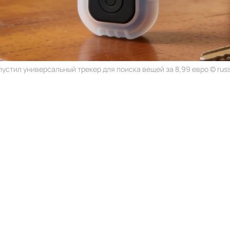
ыпустил универсальный трекер для поиска вещей за 8,99 евро © russ