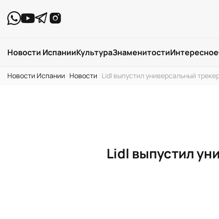
Новости Испании
Культура
Знаменитости
Интересное
Новости Испании
›
Новости
›
Lidl выпустил универсальный трекер
Lidl выпустил ун