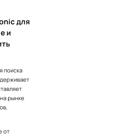
onic для
e и
ить
я поиска
ддерживает
ставляет
 на рынке
ов,
е от