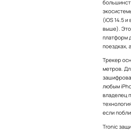
большинств
экосистемы
(iOS 14.5 и
выше). Это
платформ д
поездках, 
Трекер осн
метров. Дл
зашифрова
любым iPho
владелец п
технология
если побли
Tronic защ