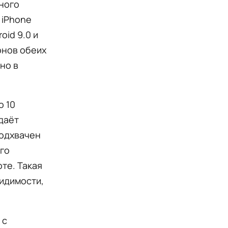
ного
 iPhone
oid 9.0 и
онов обеих
но в
о 10
даёт
подхвачен
го
те. Такая
идимости,
 с