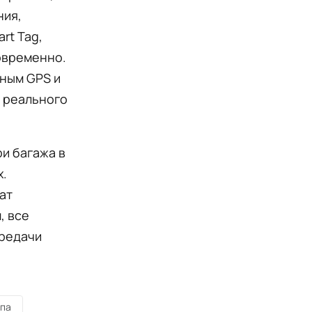
ния,
rt Tag,
овременно.
нным GPS и
е реального
ри багажа в
х.
ат
, все
ередачи
па