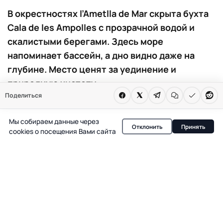
В окрестностях l’Ametlla de Mar скрыта бухта
Cala de les Ampolles с прозрачной водой и
скалистыми берегами. Здесь море
напоминает бассейн, а дно видно даже на
глубине. Место ценят за уединение и
природную чистоту.
Поделиться
В нескольких километрах от центра l’Ametlla de Mar, в
урбанизации Les Tres Cales, находится Cala de les
Мы собираем данные через
Отклонить
Принять
cookies о посещения Вами сайта
Ampolles — небольшая бухта, которую легко
пропустить на карте, но сложно забыть после первого
визита. Здесь вода настолько прозрачная, что даже в
солнечный день дно видно на несколько метров
вперед, а оттенки моря варьируются от светло-
бирюзового до насыщенного синего.