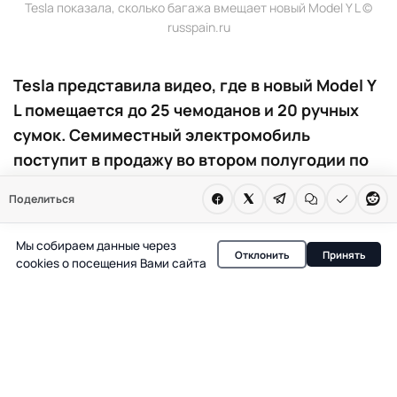
Tesla показала, сколько багажа вмещает новый Model Y L ©
russpain.ru
Tesla представила видео, где в новый Model Y
L помещается до 25 чемоданов и 20 ручных
сумок. Семиместный электромобиль
поступит в продажу во втором полугодии по
цене от 55 490 евро.
Поделиться
В преддверии старта продаж Tesla Model Y L в Испании
Мы собираем данные через
компания опубликовала на своих официальных
Отклонить
Принять
cookies о посещения Вами сайта
страницах видео, наглядно демонстрирующее
вместимость нового семиместного
электрокроссовера. На кадрах сотрудники Tesla
укладывают в салон Model Y L 25 чемоданов и 20
ручных сумок, чтобы подчеркнуть, насколько