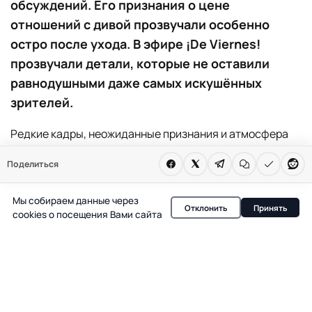
обсуждений. Его признания о цене
отношений с дивой прозвучали особенно
остро после ухода. В эфире ¡De Viernes!
прозвучали детали, которые не оставили
равнодушными даже самых искушённых
зрителей.
Редкие кадры, неожиданные признания и атмосфера
прощания — именно так прошла последняя
Поделиться
прижизненная беседа Франка Франсеса, которую
спустя неделю после его смерти показал эфир ¡De
Мы собираем данные через
Отклонить
Принять
Viernes!. В центре внимания оказалась не только
cookies о посещения Вами сайта
борьба с болезнью, но и его откровенный взгляд на
отношения с Барбарой Рей — женщиной, имя которой не
раз становилось поводом для обсуждений в испанской
хронике.