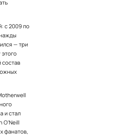
ать
: с 2009 по
днажды
ился — три
у этого
й состав
ложных
Motherwell
чного
а и стал
O’Neill
их фанатов,