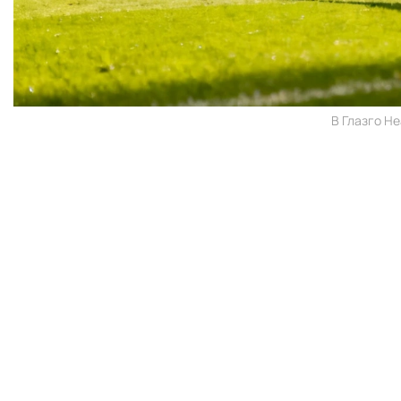
В Глазго He