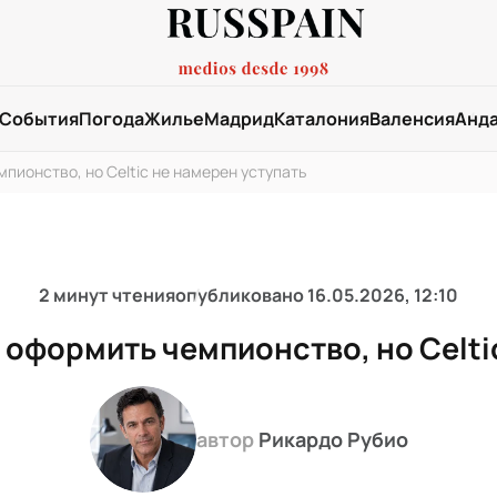
События
Погода
Жилье
Мадрид
Каталония
Валенсия
Анд
мпионство, но Celtic не намерен уступать
2 минут чтения
опубликовано
16.05.2026, 12:10
т оформить чемпионство, но Celti
автор
Рикардо Рубио