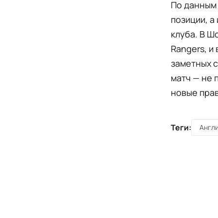
По данным 
позиции, а
клуба. В Ш
Rangers, и
заметных с
матч — не 
новые прав
Теги:
Англ