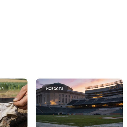
ИЯ
НОВОСТИ