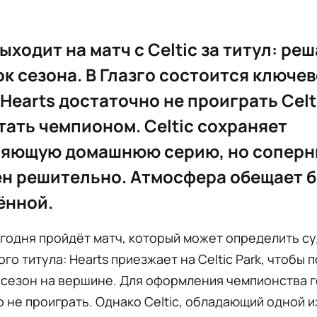
выходит на матч с Celtic за титул: р
к сезона. В Глазго состоится ключе
 Hearts достаточно не проиграть Celt
тать чемпионом. Celtic сохраняет
ляющую домашнюю серию, но соперн
н решительно. Атмосфера обещает 
ённой.
егодня пройдёт матч, который может определить с
го титула: Hearts приезжает на Celtic Park, чтобы 
 сезон на вершине. Для оформления чемпионства 
 не проиграть. Однако Celtic, обладающий одной и