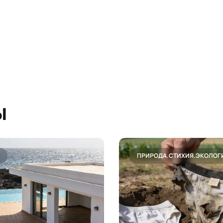
ы
ПРИРОДА.СТИХИЯ.ЭКОЛОГ