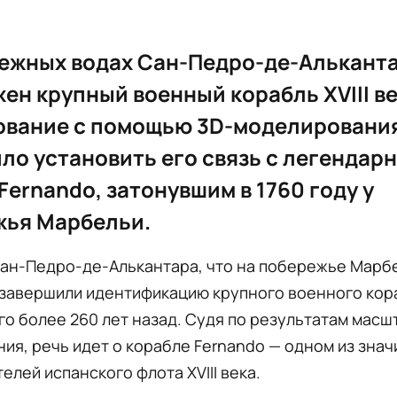
ежных водах Сан-Педро-де-Алькант
ен крупный военный корабль XVIII ве
ование с помощью 3D-моделировани
ло установить его связь с легендар
Fernando, затонувшим в 1760 году у
жья Марбельи.
Сан-Педро-де-Алькантара, что на побережье Марб
 завершили идентификацию крупного военного кор
о более 260 лет назад. Судя по результатам масш
ия, речь идет о корабле Fernando — одном из зна
елей испанского флота XVIII века.