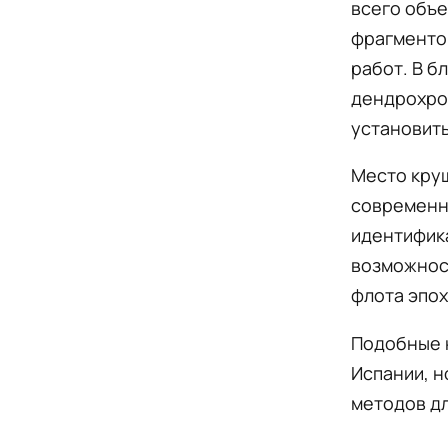
всего объе
фрагменто
работ. В б
дендрохро
установит
Место круш
современн
идентифика
возможност
флота эпох
Подобные н
Испании, 
методов дл