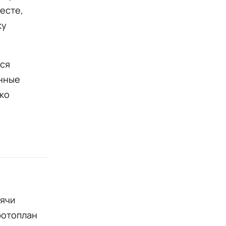
есте,
ку
ься
анные
ко
сячи
фотоплан