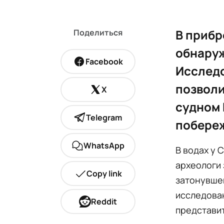
В прибр
Поделиться
обнаруж
Facebook
Исслед
позволи
X
судном 
Telegram
побере
WhatsApp
В водах у 
археологи
Copy link
затонувшег
исследован
Reddit
представит