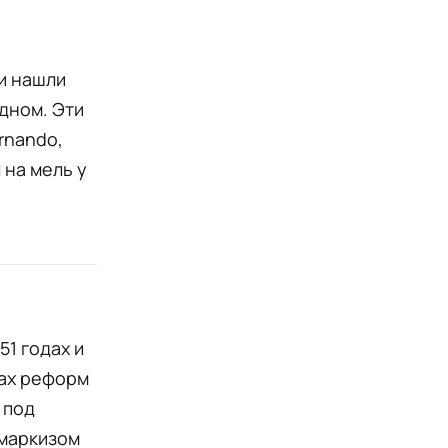
и нашли
дном. Эти
rnando,
 на мель у
51 годах и
ках реформ
 под
 маркизом