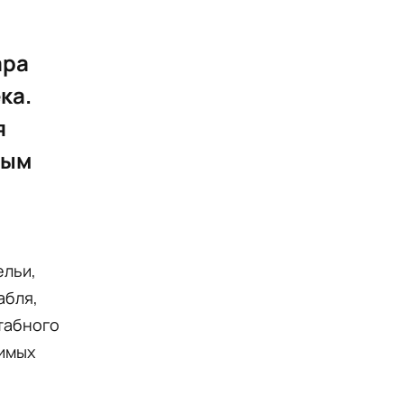
ара
ка.
я
ным
ельи,
абля,
табного
чимых