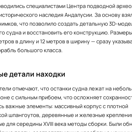
оводились специалистами Центра подводной архео
исторического наследия Андалусии. За основу взя
имков, что позволило создать детальную 3D-моде
о судна и восстановить его конструкцию. Размеры
етров в длину и 12 метров в ширину — сразу указыв
рабль большого класса.
ые детали находки
ели отмечают, что останки судна лежат на небол
зоне с сильным прибоем, что осложняет сохраннос
ь важные элементы: массивный корпус с плотной
ой шпангоутов, деревянные и железные крепления
е для середины XVIII века методы сборки. Были о