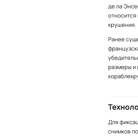
де ла Энсе
относится 
крушения.
Ранее суще
французски
убедительн
размеры и 
кораблекр
Технол
Для фиксац
снимков п