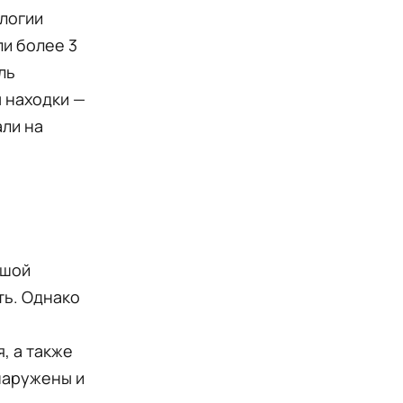
логии
ли более 3
ль
 находки —
али на
ьшой
ть. Однако
, а также
бнаружены и