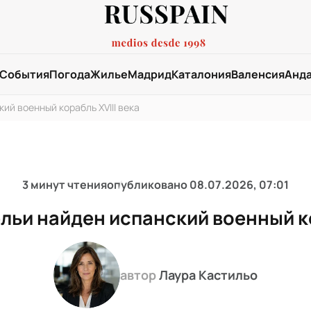
События
Погода
Жилье
Мадрид
Каталония
Валенсия
Анд
ий военный корабль XVIII века
3 минут чтения
опубликовано
08.07.2026, 07:01
льи найден испанский военный ко
автор
Лаура Кастильо