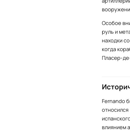
артиллери
вооружени
Особое вни
руль и мет
находки со
когда кора
Пласер-де-
Историч
Fernando б
относился
испанского
влиянием 