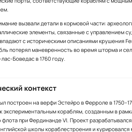
йские порты, соответствующие кораблям с мощным
ем.
мание вызвали детали в кормовой части: археолог
аллические элементы, связанные с управлением су
впадают с историческими описаниями крушения Fe
бль потерял маневренность во время шторма и сел
лас-Боведас в 1760 году.
еский контекст
ыл построен на верфи Эстейро в Ферроле в 1750–17
 к экспериментальным кораблям, созданным в рам
 флота при Фердинанде VI. Проект разрабатывался
английской школы кораблестроения и курировался