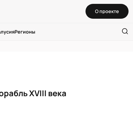
О проекте
алусия
Регионы
рабль XVIII века