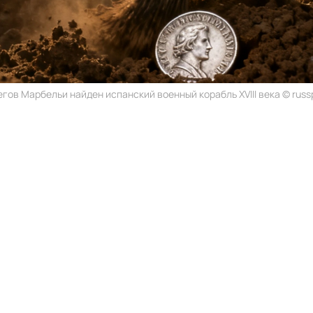
егов Марбельи найден испанский военный корабль XVIII века © russp