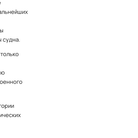
е
дальнейших
бы
 судна.
 только
ую
военного
тории
ических