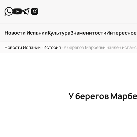
Новости Испании
Культура
Знаменитости
Интересное
Новости Испании
›
История
›
У берегов Марбельи найден испанск
У берегов Марбе