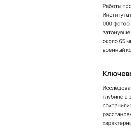
Работы пр
Института 
000 фотосн
затонувшег
около 65 м
военный ко
Ключев
Исследоват
глубине в 
сохранилис
расстановк
характерны