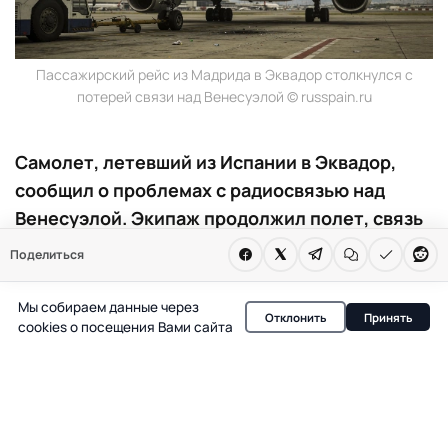
Пассажирский рейс из Мадрида в Эквадор столкнулся с
потерей связи над Венесуэлой © russpain.ru
Самолет, летевший из Испании в Эквадор,
сообщил о проблемах с радиосвязью над
Венесуэлой. Экипаж продолжил полет, связь
восстановилась ближе к Колумбии. Инцидент
Поделиться
произошел на фоне недавнего
землетрясения.
Мы собираем данные через
Отклонить
Принять
cookies о посещения Вами сайта
Пассажирский самолет A330, выполнявший рейс из
Мадрида в Гуаякиль, оказался в центре инцидента с
радиосвязью в воздушном пространстве Венесуэлы.
Как сообщает ТАСС со ссылкой на источник в