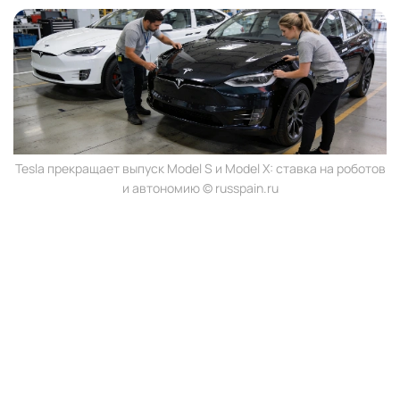
Tesla прекращает выпуск Model S и Model X: ставка на роботов
и автономию © russpain.ru