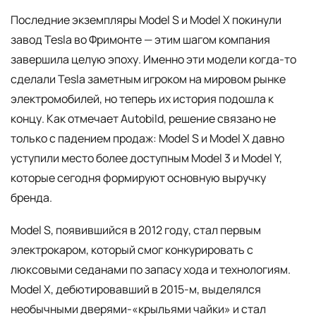
Последние экземпляры Model S и Model X покинули
завод Tesla во Фримонте — этим шагом компания
завершила целую эпоху. Именно эти модели когда-то
сделали Tesla заметным игроком на мировом рынке
электромобилей, но теперь их история подошла к
концу. Как отмечает Autobild, решение связано не
только с падением продаж: Model S и Model X давно
уступили место более доступным Model 3 и Model Y,
которые сегодня формируют основную выручку
бренда.
Model S, появившийся в 2012 году, стал первым
электрокаром, который смог конкурировать с
люксовыми седанами по запасу хода и технологиям.
Model X, дебютировавший в 2015-м, выделялся
необычными дверями-«крыльями чайки» и стал