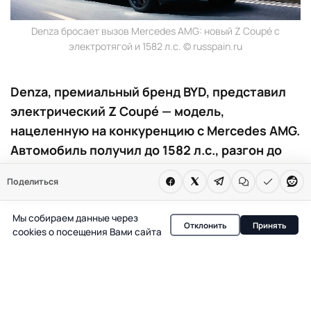
Denza бросает вызов Mercedes AMG: новый Z Coupé с
электротягой и 1582 л.с. © russpain.ru
Denza, премиальный бренд BYD, представил
электрический Z Coupé — модель,
нацеленную на конкуренцию с Mercedes AMG.
Автомобиль получил до 1582 л.с., разгон до
350 км/ч и агрессивный дизайн, меняя
Поделиться
представление о китайских спорткарах.
Мы собираем данные через
482 лошадиные силы в базовой версии и до 1582 л.с. в
Отклонить
Принять
cookies о посещения Вами сайта
топовой — такими цифрами Denza Z Coupé сразу
обозначил свои амбиции. Премиальный бренд BYD
представил электрический спорткар, который не
просто догоняет европейских конкурентов, а открыто