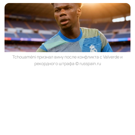
Tchouaméni признал вину после конфликта с Valverde и
рекордного штрафа © russpain.ru