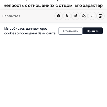
непростых отношениях с отцом. Его характер
и болезни оставили след в ее жизни.
Поделиться
Семейная тема вновь оказалась в центре
внимания испанских медиа.
Мы собираем данные через
Отклонить
Принять
cookies о посещения Вами сайта
В испанской светской хронике редко бывает неделя
без обсуждения семьи Изабель Диас Айюсо. На этот
раз в центре внимания — не политические заявления, а
личная история, которую сама президент сообщества
Мадрид решилась раскрыть в интервью. Айюсо
впервые так откровенно заговорила о сложных
отношениях с отцом, подчеркнув, что именно его
суровый характер и тяжелая судьба стали для нее
испытанием, о котором она не забывает даже спустя
годы.