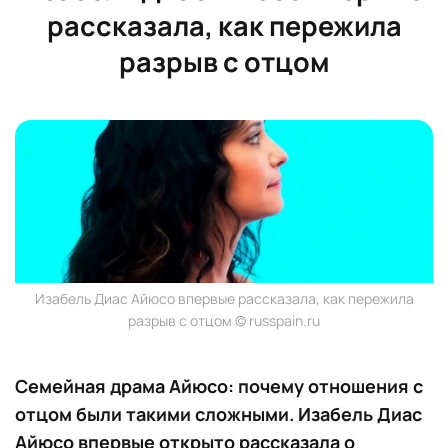
рассказала, как пережила
разрыв с отцом
Изабель Диас Айюсо впервые рассказала, как пережила
разрыв с отцом © russpain.ru
Семейная драма Айюсо: почему отношения с
отцом были такими сложными. Изабель Диас
Айюсо впервые открыто рассказала о