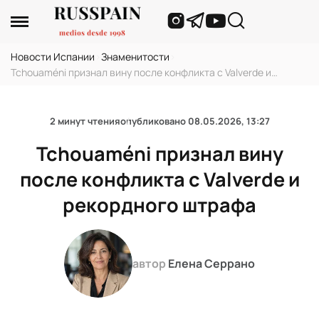
Новости Испании
›
Знаменитости
›
Tchouaméni признал вину после конфликта с Valverde и
рекордного штрафа
2 минут чтения
опубликовано
08.05.2026, 13:27
Tchouaméni признал вину
после конфликта с Valverde и
рекордного штрафа
автор
Елена Серрано