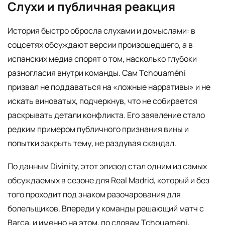
Слухи и публичная реакция
История быстро обросла слухами и домыслами: в
соцсетях обсуждают версии произошедшего, а в
испанских медиа спорят о том, насколько глубоки
разногласия внутри команды. Сам Tchouaméni
призвал не поддаваться на «ложные нарративы» и не
искать виноватых, подчеркнув, что не собирается
раскрывать детали конфликта. Его заявление стало
редким примером публичного признания вины и
попытки закрыть тему, не раздувая скандал.
По данным Divinity, этот эпизод стал одним из самых
обсуждаемых в сезоне для Real Madrid, который и без
того проходит под знаком разочарования для
болельщиков. Впереди у команды решающий матч с
Barça, и именно на этом, по словам Tchouaméni,