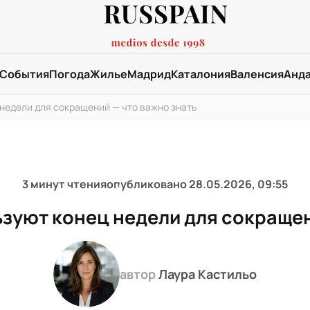
События
Погода
Жилье
Мадрид
Каталония
Валенсия
Анд
недели для сокращений — что важно знать
3 минут чтения
опубликовано
28.05.2026, 09:55
зуют конец недели для сокращен
автор
Лаура Кастильо