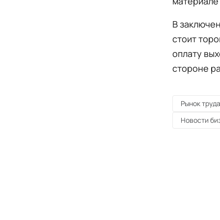
материале 
В заключен
стоит торо
оплату вых
стороне ра
Рынок труд
Новости би