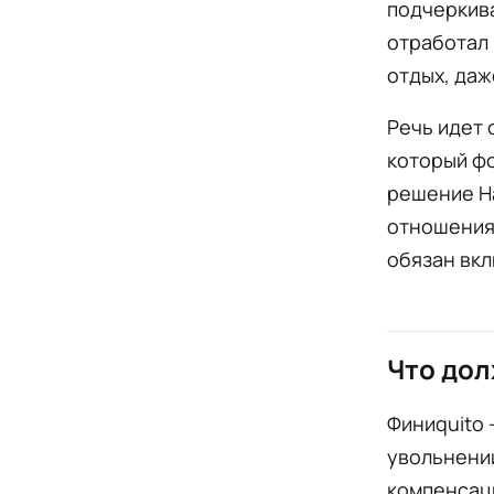
подчеркива
отработал
отдых, даж
Речь идет 
который фо
решение Н
отношения
обязан вкл
Что дол
Финиquito 
увольнении
компенсаци