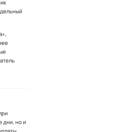
ник
едельный
а»,
нее
вые
датель
при
 дни, но и
ыплаты.