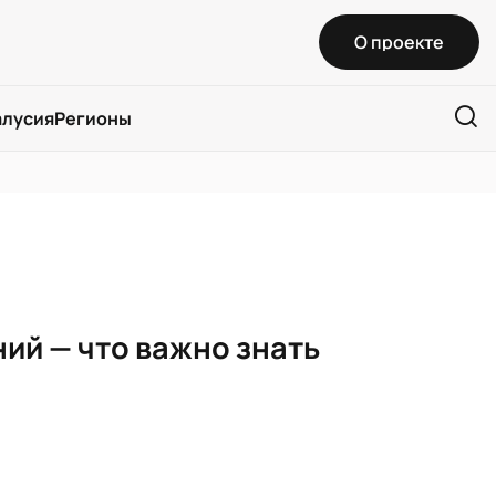
О проекте
алусия
Регионы
ий — что важно знать