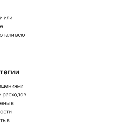
и или
те
ботали всю
атегии
ащениями,
и расходов.
лены в
ности
ть в