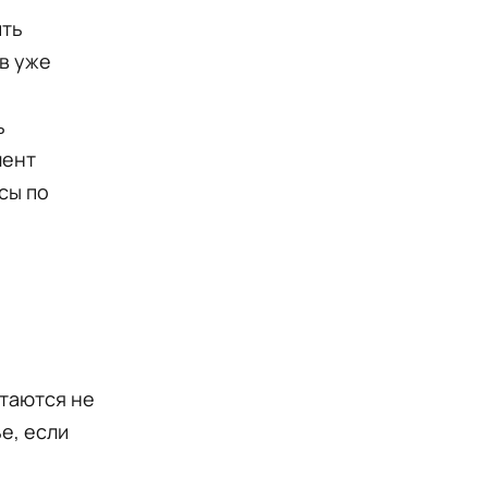
ить
в уже
ь
мент
сы по
ытаются не
е, если