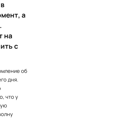
 в
мент, а
.
т на
ить с
домление об
го дня.
о
, что у
ную
волну