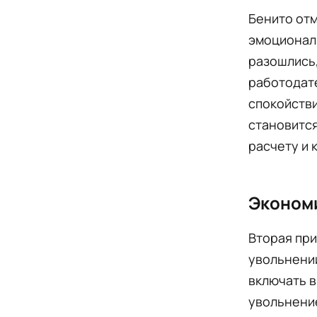
Бенито отм
эмоционал
разошлись,
работодате
спокойстви
становится
расчету и 
Эконом
Вторая при
увольнений
включать в
увольнение