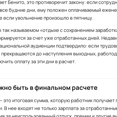
ет Бенито, это противоречит закону: если сотруд
 все будние дни, ему положен оплачиваемый ежен
е если увольнение произошло в пятницу.
о так называемом «отдыхе с сохранением заработк
рмируется за счет уже отработанных дней. Недав
ациональной аудиенции подтвердило: если трудо
 прекращаются до наступления выходных, работо
ючить оплату за эти дни в расчет.
жно быть в финальном расчете
— это итоговая сумма, которую работник получает 
. В нее входят не только зарплата за отработанные
я за неиспользованный отпуск, премии и другие в