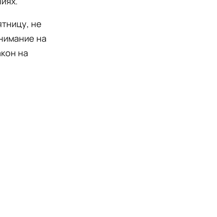
иях.
ятницу, не
внимание на
акон на