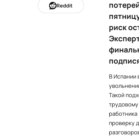
потерей
Reddit
пятницу
риск ос
Эксперт
финальн
подпис
В Испании 
увольнении
Такой подх
трудовому 
работника 
проверку д
разговоров