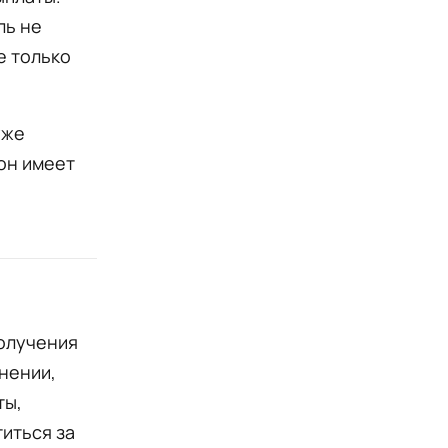
ль не
е только
уже
он имеет
получения
нении,
ты,
титься за