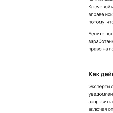
Ключевой м
вправе иск
потому, чт
Бенито под
заработанн
право на п
Как дей
Эксперты 
уведомлени
запросить 
включая оп