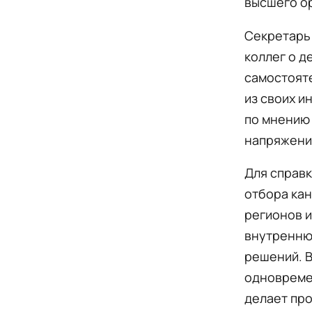
высшего ор
Секретарь 
коллег о 
самостояте
из своих и
по мнению 
напряжение
Для справк
отбора ка
регионов и
внутренню
решений. В
одновреме
делает пр