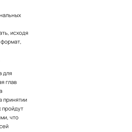
ональных
ать, исходя
 формат,
.
а для
я глав
а
в принятии
х пройдут
ми, что
сей