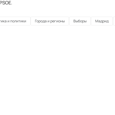
PSOE.
ика и политики
Города и регионы
Выборы
Мадрид