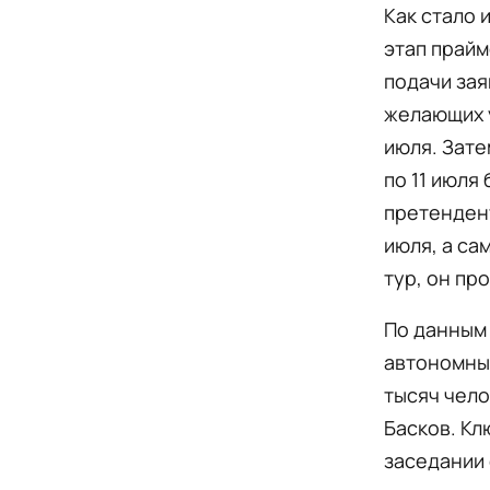
Как стало 
этап прайм
подачи зая
желающих у
июля. Зате
по 11 июля
претендент
июля, а са
тур, он пр
По данным 
автономны
тысяч чело
Басков. Кл
заседании 