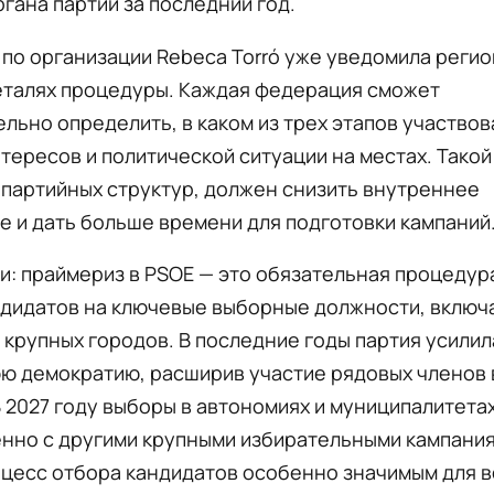
гана партии за последний год.
по организации Rebeca Torró уже уведомила реги
деталях процедуры. Каждая федерация сможет
льно определить, в каком из трех этапов участвов
нтересов и политической ситуации на местах. Такой
партийных структур, должен снизить внутреннее
 и дать больше времени для подготовки кампаний
и: праймериз в PSOE — это обязательная процедур
ндидатов на ключевые выборные должности, включа
 крупных городов. В последние годы партия усилил
ю демократию, расширив участие рядовых членов 
 2027 году выборы в автономиях и муниципалитета
нно с другими крупными избирательными кампания
оцесс отбора кандидатов особенно значимым для в