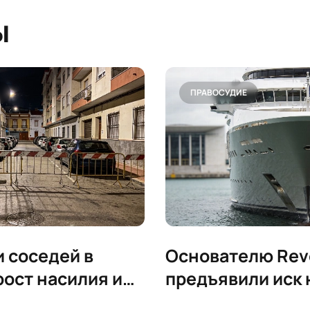
ы
ПРАВОСУДИЕ
 соседей в
Основателю Rev
рост насилия и
предъявили иск 
овка районов
млн из-за супер