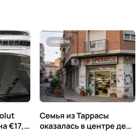
НОВОСТИ
olut
Семья из Таррасы
на €17,5
оказалась в центре дела
ъяхты
о «преступлении чести»