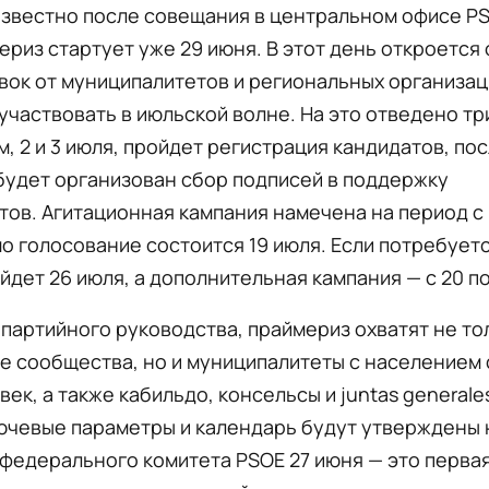
известно после совещания в центральном офисе P
ериз стартует уже 29 июня. В этот день откроется 
вок от муниципалитетов и региональных организац
частвовать в июльской волне. На это отведено три
м, 2 и 3 июля, пройдет регистрация кандидатов, пос
 будет организован сбор подписей в поддержку
ов. Агитационная кампания намечена на период с 1
мо голосование состоится 19 июля. Если потребует
ойдет 26 июля, а дополнительная кампания — с 20 по
партийного руководства, праймериз охватят не то
е сообщества, но и муниципалитеты с населением
век, а также кабильдо, консельсы и juntas generale
ючевые параметры и календарь будут утверждены 
федерального комитета PSOE 27 июня — это перва