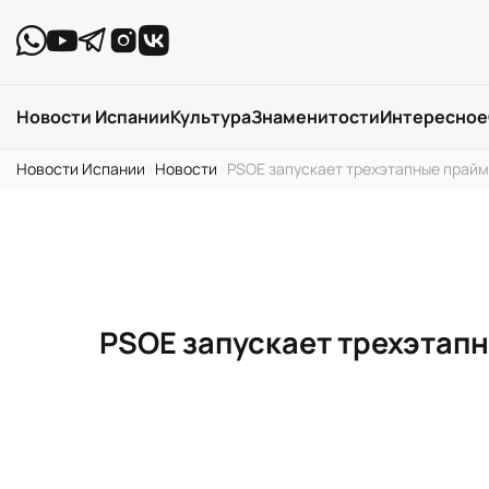
Новости Испании
Культура
Знаменитости
Интересное
Новости Испании
›
Новости
›
PSOE запускает трехэтапные прайм
PSOE запускает трехэтапн