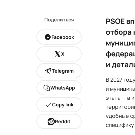
PSOE вп
Поделиться
отбора 
Facebook
муницип
федерац
X
и детал
Telegram
В 2027 год
WhatsApp
и муниципа
этапа — в 
Copy link
территори
удобные ср
Reddit
специфику 