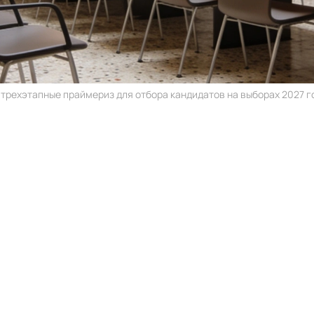
трехэтапные праймериз для отбора кандидатов на выборах 2027 го