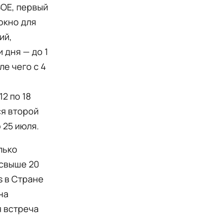
SOE, первый
окно для
ий,
 дня — до 1
ле чего с 4
2 по 18
ся второй
 25 июля.
лько
 свыше 20
s в Стране
на
я встреча