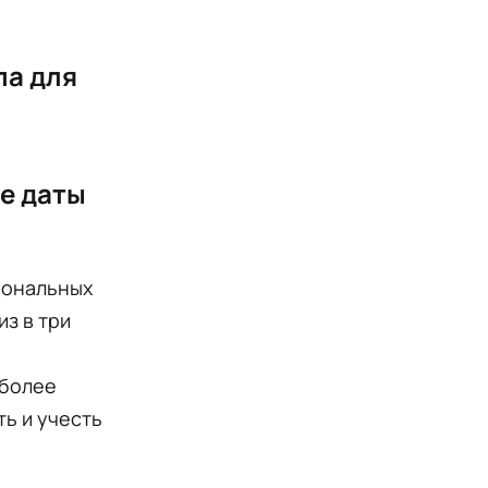
па для
е даты
гиональных
з в три
иболее
ть и учесть