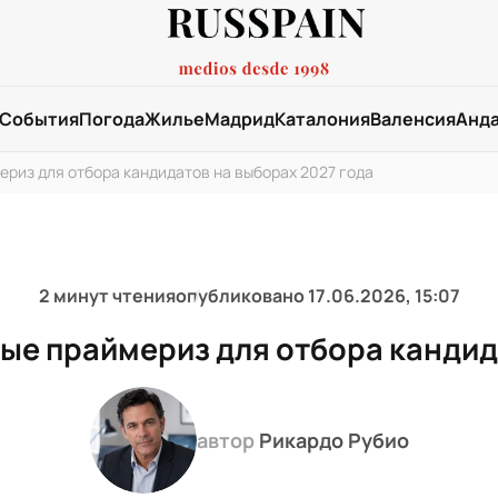
События
Погода
Жилье
Мадрид
Каталония
Валенсия
Анд
ериз для отбора кандидатов на выборах 2027 года
2 минут чтения
опубликовано
17.06.2026, 15:07
ые праймериз для отбора кандид
автор
Рикардо Рубио