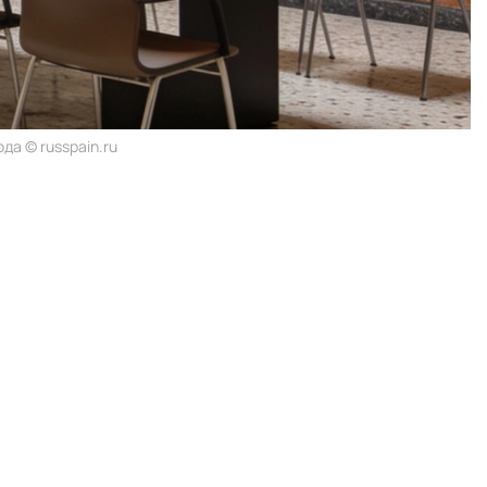
да © russpain.ru