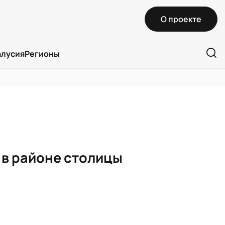
О проекте
алусия
Регионы
в районе столицы