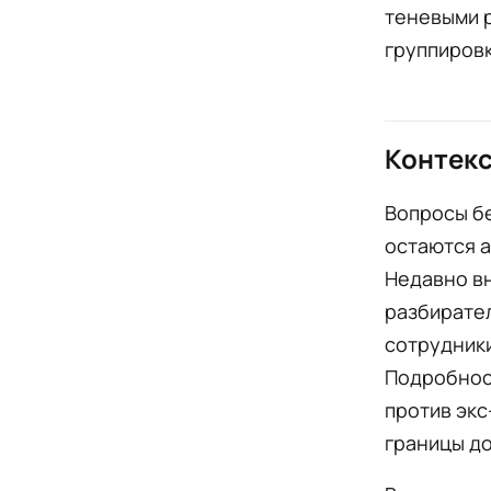
теневыми 
группиров
Контекс
Вопросы бе
остаются а
Недавно в
разбирате
сотрудник
Подробност
против экс
границы до