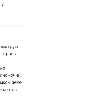
ду
ных групп
 страны.
ные
олномочий.
омком деле
риваются