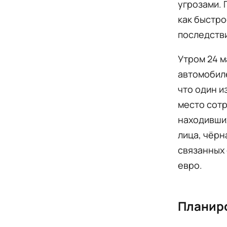
угрозами. 
как быстр
последстви
Утром 24 м
автомобиле
что один и
место сот
находивших
лица, чёрн
связанных 
евро.
Планир