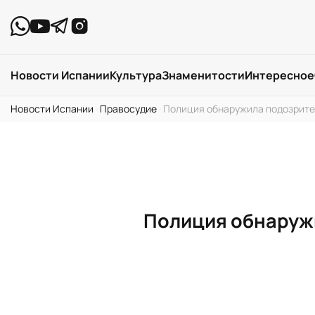
Новости Испании
Культура
Знаменитости
Интересное
Новости Испании
›
Правосудие
›
Полиция обнаружила подозрите
Полиция обнаруж