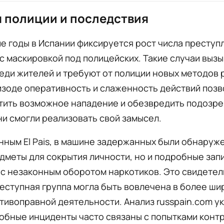
 полиции и последствия
е годы в Испании фиксируется рост числа преступ
с маскировкой под полицейских. Такие случаи выз
еди жителей и требуют от полиции новых методов 
изоде оперативность и слаженность действий позв
тить возможное нападение и обезвредить подозре
они смогли реализовать свой замысел.
нным El Pais, в машине задержанных были обнаруж
дметы для сокрытия личности, но и подробные запи
с незаконным оборотом наркотиков. Это свидетел
реступная группа могла быть вовлечена в более ши
тивоправной деятельности. Анализ russpain.com у
добные инциденты часто связаны с попытками конт