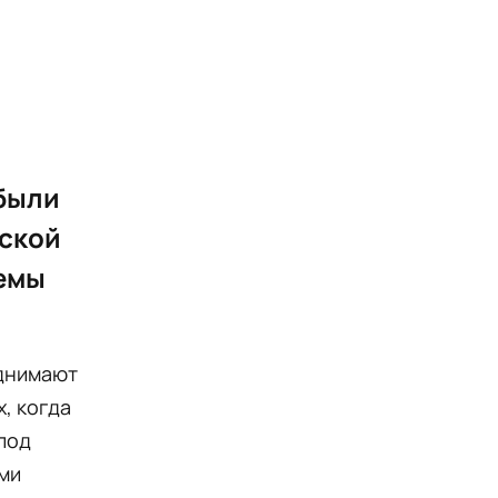
были
йской
хемы
однимают
, когда
под
ми