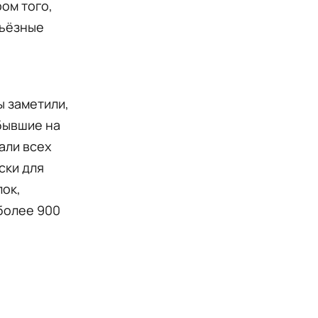
ром того,
рьёзные
ы заметили,
бывшие на
али всех
ски для
лок,
 более 900