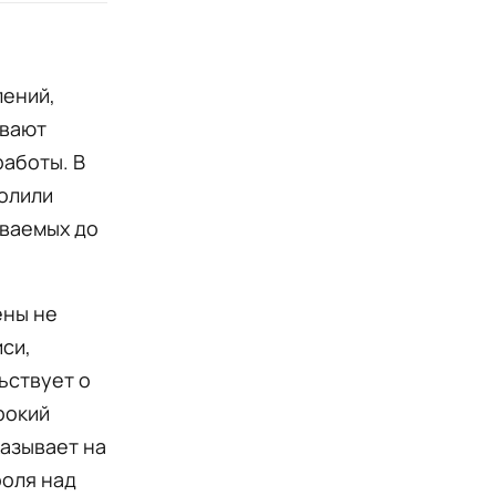
лений,
ывают
работы. В
олили
ваемых до
ены не
си,
ьствует о
рокий
казывает на
роля над