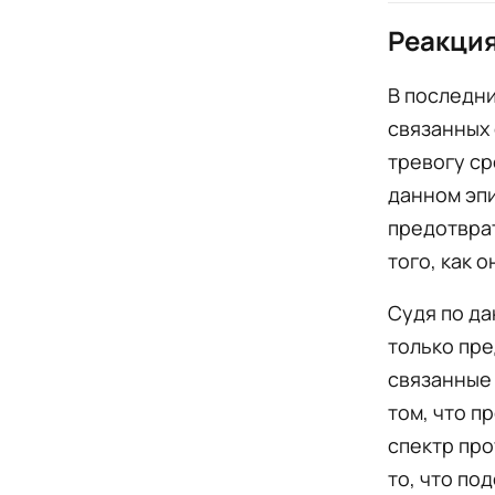
Реакция
В последни
связанных 
тревогу ср
данном эп
предотвра
того, как 
Судя по да
только пре
связанные 
том, что п
спектр про
то, что по