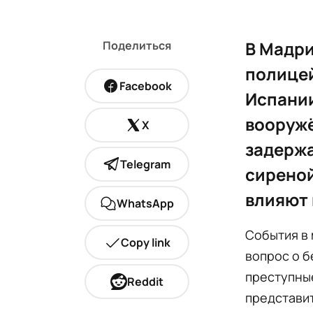
В Мадри
Поделиться
полицей
Facebook
Испани
вооружё
X
задержа
Telegram
сиреной
влияют 
WhatsApp
События в 
Copy link
вопрос о б
преступны
Reddit
представит