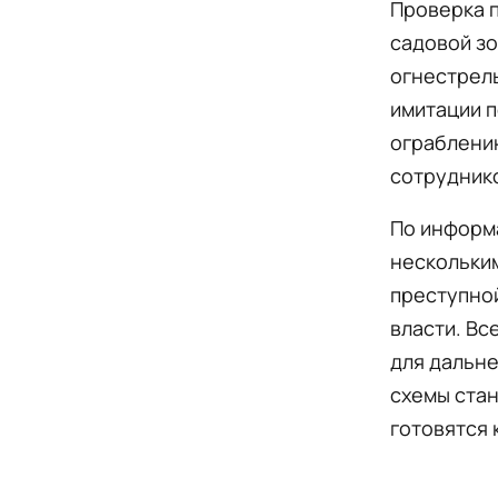
Проверка п
садовой зо
огнестрел
имитации п
ограблению
сотрудник
По информа
нескольким
преступно
власти. Вс
для дальне
схемы стан
готовятся 