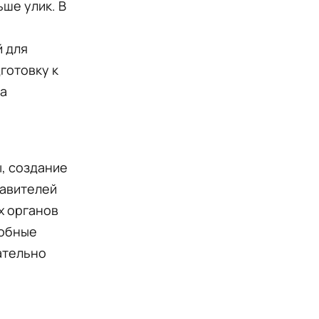
ше улик. В
й для
готовку к
за
, создание
тавителей
х органов
добные
ательно