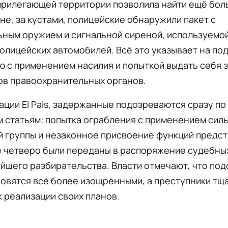
рилегающей территории позволила найти ещё боль
не, за кустами, полицейские обнаружили пакет с
ьным оружием и сигнальной сиреной, используемо
олицейских автомобилей. Всё это указывает на под
 с применением насилия и попыткой выдать себя 
ов правоохранительных органов.
ции El Pais, задержанные подозреваются сразу по
 статьям: попытка ограбления с применением силы
й группы и незаконное присвоение функций предс
е четверо были переданы в распоряжение судебны
йшего разбирательства. Власти отмечают, что по
овятся всё более изощрёнными, а преступники тщ
к реализации своих планов.