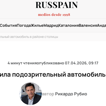
События
Погода
Жилье
Мадрид
Каталония
Валенсия
Анд
льный автомобиль в районе столицы
4 минут чтения
опубликовано
07.04.2026, 09:17
ила подозрительный автомобиль 
автор
Рикардо Рубио