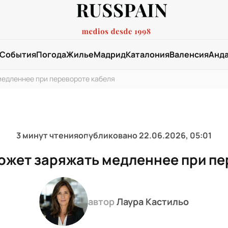
События
Погода
Жилье
Мадрид
Каталония
Валенсия
Анд
едленнее при перевороте кабеля
3 минут чтения
опубликовано
22.06.2026, 05:01
ожет заряжать медленнее при пе
автор
Лаура Кастильо