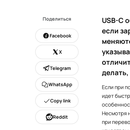
USB-C о
Поделиться
если за
Facebook
меняютс
указыва
X
отличит
Telegram
делать,
WhatsApp
Если при п
идет быстр
Copy link
особенност
Несмотря н
Reddit
при перево