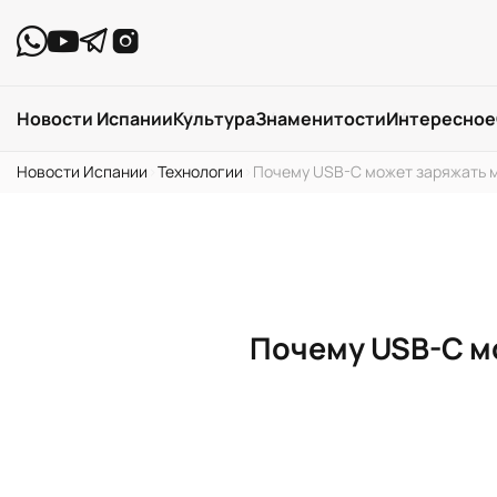
Новости Испании
Культура
Знаменитости
Интересное
Новости Испании
›
Технологии
›
Почему USB-C может заряжать м
Почему USB-C м