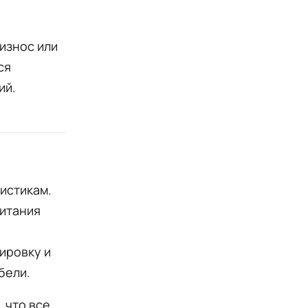
износ или
ся
ий.
истикам.
питания
ировку и
бели.
 что все