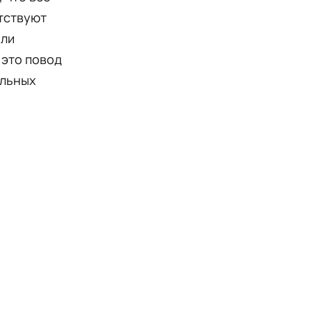
етствуют
или
 это повод
ельных