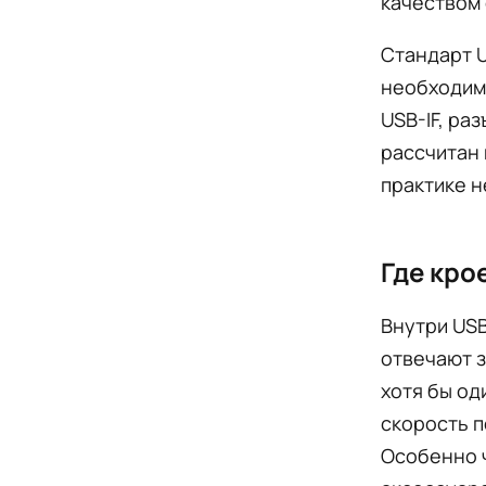
качеством 
Стандарт U
необходимо
USB-IF, ра
рассчитан 
практике н
Где кро
Внутри USB
отвечают з
хотя бы од
скорость п
Особенно 