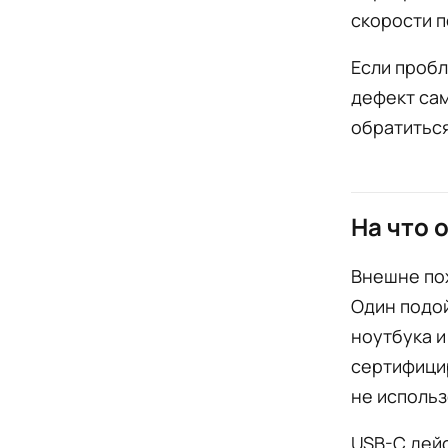
скорости п
Если пробл
дефект сам
обратиться
На что 
Внешне пох
Один подой
ноутбука и
сертифици
не использ
USB-C дейс