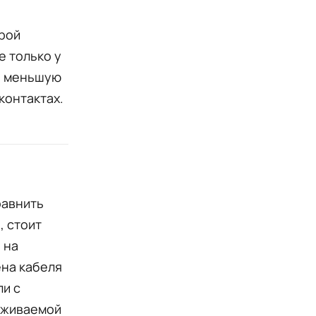
рой
е только у
на меньшую
контактах.
равнить
, стоит
 на
ена кабеля
и с
ерживаемой