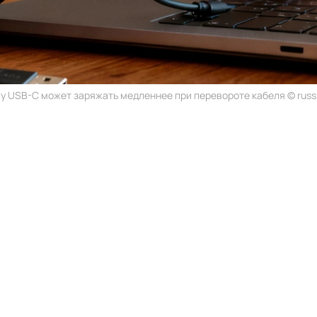
у USB-C может заряжать медленнее при перевороте кабеля © russp