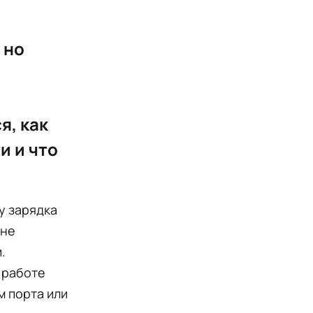
 но
я, как
и и что
у зарядка
 не
.
 работе
м порта или