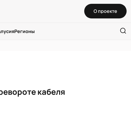
О проекте
алусия
Регионы
ревороте кабеля