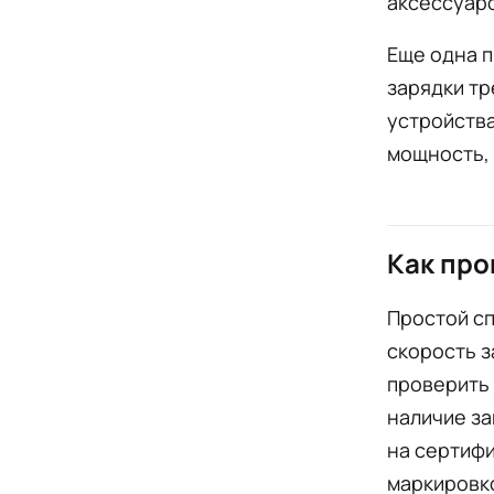
аксессуар
Еще одна 
зарядки тр
устройства
мощность, 
Как про
Простой сп
скорость з
проверить 
наличие за
на сертиф
маркировко