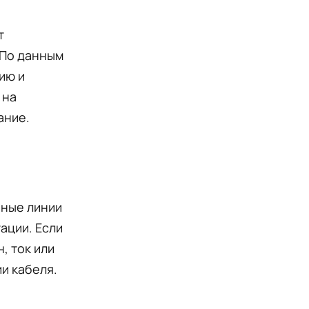
т
 По данным
ию и
 на
ание.
ьные линии
ации. Если
, ток или
и кабеля.