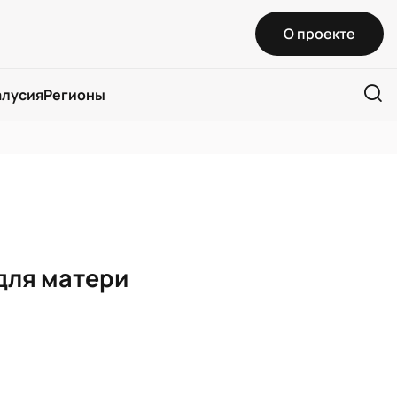
О проекте
алусия
Регионы
для матери