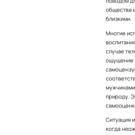
поводом дл
общества м
близкими.
Многие исп
воспитания
случае тел
ощущение 
самоцензур
соответст
мужчинами,
природу. Э
самооценк
Ситуация и
когда нео