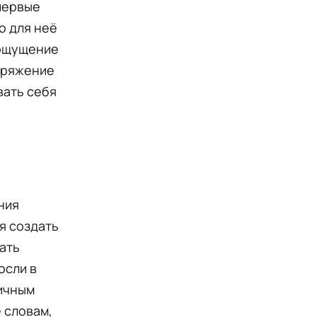
первые
о для неё
 ощущение
пряжение
вать себя
ния
я создать
ать
осли в
личным
 словам,