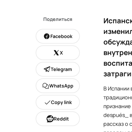
Испанск
Поделиться
изменил
Facebook
обсужда
внутрен
X
воспита
Telegram
затраги
WhatsApp
В Испании 
традицион
Copy link
признание 
después_ в
Reddit
рассказ о 