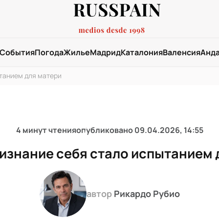
События
Погода
Жилье
Мадрид
Каталония
Валенсия
Анд
танием для матери
4 минут чтения
опубликовано
09.04.2026, 14:55
изнание себя стало испытанием 
автор
Рикардо Рубио