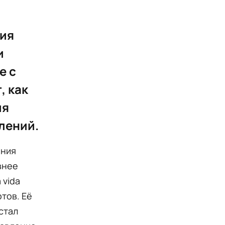
гия
и
е с
, как
ия
лений.
яния
внее
 vida
тов. Её
стал