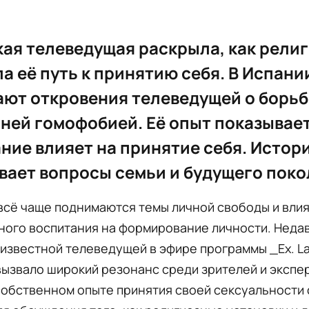
ая телеведущая раскрыла, как рели
а её путь к принятию себя. В Испани
ют откровения телеведущей о борьб
ней гомофобией. Её опыт показывает
ние влияет на принятие себя. Истор
вает вопросы семьи и будущего поко
всё чаще поднимаются темы личной свободы и вли
ного воспитания на формирование личности. Неда
известной телеведущей в эфире программы _Ex. La
ызвало широкий резонанс среди зрителей и экспер
собственном опыте принятия своей сексуальности 