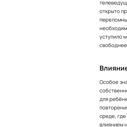
телеведущу
открыто пр
переломны
необходим
уступило м
свободнее
Влияние
Особое зн
собственно
для ребёнк
повторения
среде, где
влиянием н