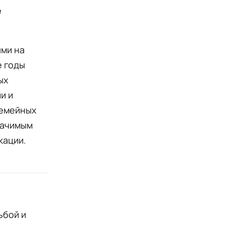
е
ыми на
е годы
ых
и и
семейных
начимым
кации.
ьбой и