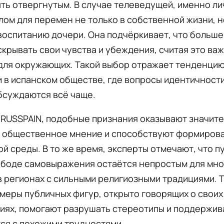
ть отвергнутым. В случае телеведущей, именно ли
лом для перемен не только в собственной жизни, н
воспитанию дочери. Она подчёркивает, что больше
крывать свои чувства и убеждения, считая это ва
для окружающих. Такой выбор отражает тенденцию
 в испанском обществе, где вопросы идентичности
бсуждаются всё чаще.
 RUSSPAIN, подобные признания оказывают значит
а общественное мнение и способствуют формиров
й среды. В то же время, эксперты отмечают, что пу
ободе самовыражения остаётся непростым для мно
 регионах с сильными религиозными традициями. 
меры публичных фигур, открыто говорящих о своих
ях, помогают разрушать стереотипы и поддержива
ся с похожими трудностями.