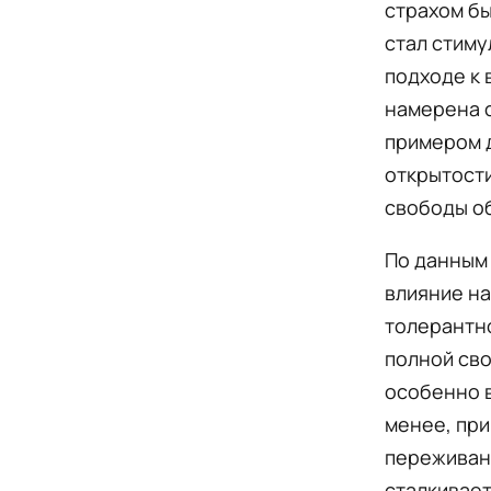
страхом бы
стал стиму
подходе к 
намерена с
примером 
открытости
свободы о
По данным
влияние н
толерантно
полной св
особенно в
менее, при
переживани
сталкивает