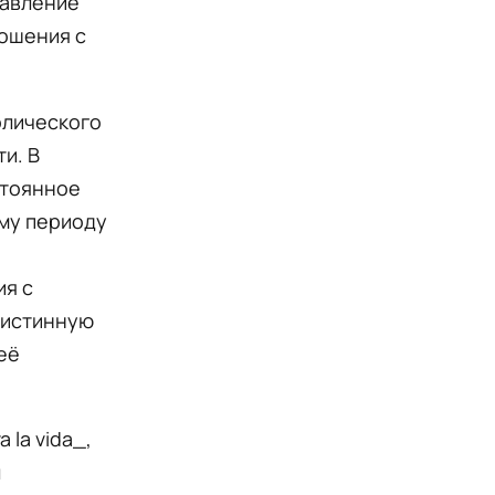
давление
ношения с
олического
и. В
стоянное
му периоду
ия с
 истинную
её
la vida_,
л