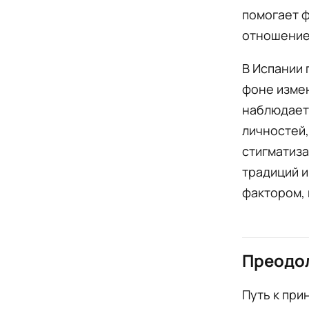
помогает 
отношение
В Испании 
фоне измен
наблюдаетс
личностей,
стигматиза
традиций 
фактором,
Преодо
Путь к при