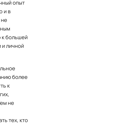
чный опыт
о и в
 не
жным
 к большей
 и личной
ельное
анию более
ть к
гих,
Тем не
ть тех, кто