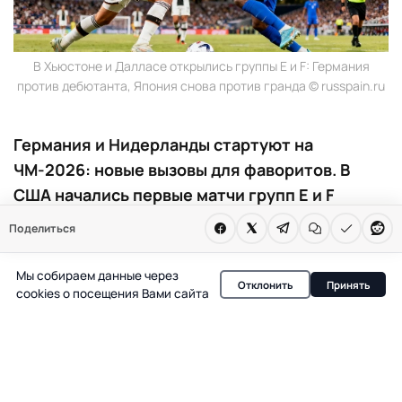
В Хьюстоне и Далласе открылись группы E и F: Германия
против дебютанта, Япония снова против гранда © russpain.ru
Германия и Нидерланды стартуют на
ЧМ-2026: новые вызовы для фаворитов. В
США начались первые матчи групп E и F
чемпионата мира по футболу. Германия
Поделиться
встречается с Кюрасао, а Нидерланды — с
Японией. Турнир сразу ставит фаворитов
Мы собираем данные через
Отклонить
Принять
перед непростыми задачами.
cookies о посещения Вами сайта
Четвертый игровой день чемпионата мира по футболу
2026 года в США ознаменовался стартом групп E и F. В
центре внимания — матчи с участием Германии и