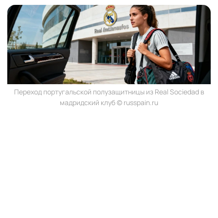
Переход португальской полузащитницы из Real Sociedad в
мадридский клуб © russpain.ru